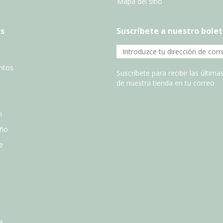
Mapa del sitio
s
Suscríbete a nuestro bolet
entos
Suscríbete para recibir las últim
de nuestra tienda en tu correo
n
año
e
e