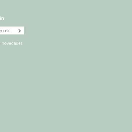
ín
as novedades