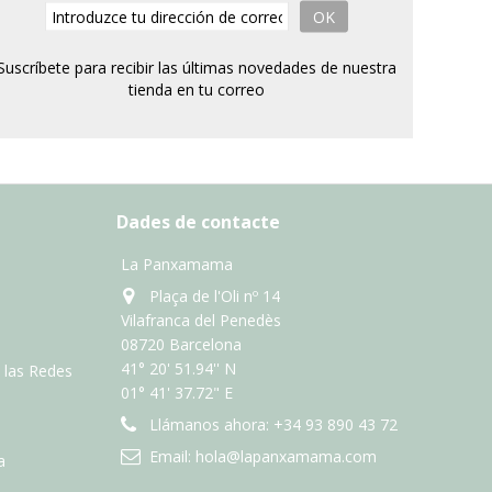
OK
Suscríbete para recibir las últimas novedades de nuestra
tienda en tu correo
Dades de contacte
La Panxamama
Plaça de l'Oli nº 14
Vilafranca del Penedès
08720 Barcelona
41° 20' 51.94'' N
n las Redes
01° 41' 37.72" E
Llámanos ahora:
+34 93 890 43 72
Email:
hola@lapanxamama.com
a