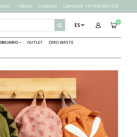
otros
Talleres
Contacto
Llámanos: +34 938 904 372
0
ES
BILIARIO
OUTLET
ZERO WASTE