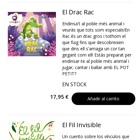
El Drac Rac
Endinsa't al poble més animal i
veuràs que tots som especials!En
Rac és un drac gros i tothom el
que fuig fins que descobreixen
que dins ell s'amaga un cor tan
gegant com ell! Estàs preparat per
endinsar-te al poble més animal i
jugar, cantar i ballar amb EL POT
PETIT?
EN STOCK
17,95 €
Añadir al carrito
El Fil Invisible
Un cuento sobre los vínculos que