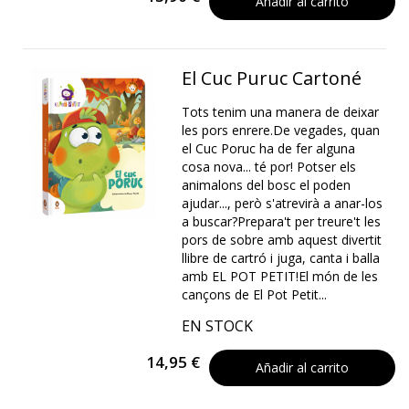
Añadir al carrito
El Cuc Puruc Cartoné
Tots tenim una manera de deixar
les pors enrere.De vegades, quan
el Cuc Poruc ha de fer alguna
cosa nova... té por! Potser els
animalons del bosc el poden
ajudar..., però s'atrevirà a anar-los
a buscar?Prepara't per treure't les
pors de sobre amb aquest divertit
llibre de cartró i juga, canta i balla
amb EL POT PETIT!El món de les
cançons de El Pot Petit...
EN STOCK
14,95 €
Añadir al carrito