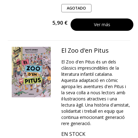
AGOTADO
5,90 €
Ver más
El Zoo d'en Pitus
El Zoo d'en Pitus és un dels
clàssics imprescindibles de la
literatura infantil catalana.
Aquesta adaptació en còmic
apropa les aventures d'en Pitus i
la seva colla a nous lectors amb
il·lustracions atractives i una
lectura àgil. Una història d'amistat,
solidaritat i treball en equip que
continua emocionant generació
rere generació.
EN STOCK