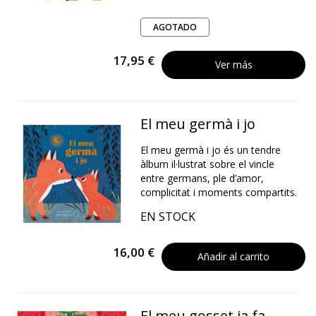
AGOTADO
17,95 €
Ver más
El meu germà i jo
El meu germà i jo és un tendre
àlbum il·lustrat sobre el vincle
entre germans, ple d’amor,
complicitat i moments compartits.
EN STOCK
16,00 €
Añadir al carrito
El meu gosset ja fa