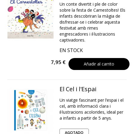
Un conte divertit i ple de color
sobre la festa de Carnestoltes! Els
infants descobriran la màgia de
disfressar-se i celebrar aquesta
festivitat amb rimes
engrescadores i il·lustracions
captivadores.
EN STOCK
7,95 €
Añadir al carrito
El Cel i l'Espai
Un viatge fascinant per l’espai i el
cel, amb informació clara i
il·lustracions acolorides, ideal per
a infants a partir de 5 anys.
AGOTADO