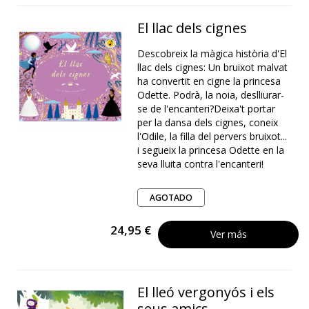
El llac dels cignes
Descobreix la màgica història d'El
llac dels cignes: Un bruixot malvat
ha convertit en cigne la princesa
Odette. Podrà, la noia, deslliurar-
se de l'encanteri?Deixa't portar
per la dansa dels cignes, coneix
l'Odile, la filla del pervers bruixot...
i segueix la princesa Odette en la
seva lluita contra l'encanteri!
AGOTADO
24,95 €
Ver más
El lleó vergonyós i els
seus amics