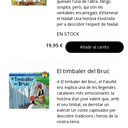
queixen l'una de l'altra. Ningú
sospita, però, qui són els
veritables encarregats d'il·luminar
el Nadal! Una història il·lustrada
per a descobrir l'esperit de Nadal.
EN STOCK
19,95 €
Añadir al carrito
El timbaler del Bruc
A El timbaler del Bruc, el Patufet
ens explica una de les llegendes
catalanes més emocionants: la
història d’un jove valent que, amb
el seu timbal, va derrotar un
exèrcit! Un conte captivador per
descobrir tradicions i herois de la
nostra terra.