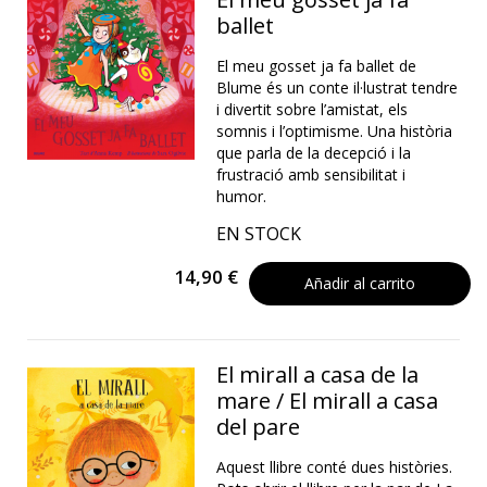
ballet
El meu gosset ja fa ballet de
Blume és un conte il·lustrat tendre
i divertit sobre l’amistat, els
somnis i l’optimisme. Una història
que parla de la decepció i la
frustració amb sensibilitat i
humor.
EN STOCK
14,90 €
Añadir al carrito
El mirall a casa de la
mare / El mirall a casa
del pare
Aquest llibre conté dues històries.