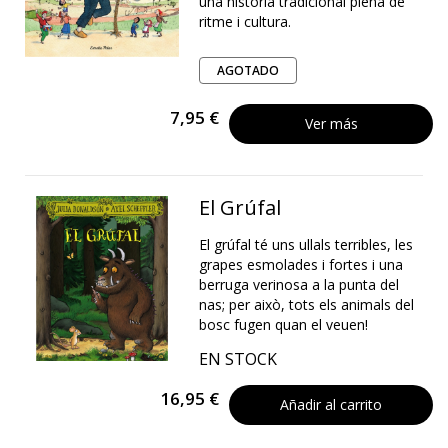
una història tradicional plena de
ritme i cultura.
AGOTADO
7,95 €
Ver más
El Grúfal
El grúfal té uns ullals terribles, les
grapes esmolades i fortes i una
berruga verinosa a la punta del
nas; per això, tots els animals del
bosc fugen quan el veuen!
EN STOCK
16,95 €
Añadir al carrito