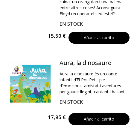
cuina, un orangutan i una balena,
entre altres coses! Aconseguirà
Floyd recuperar el seu estel?
EN STOCK
15,50 €
Añadir al carrito
Aura, la dinosaure
Aura la dinosaure és un conte
infantil d’El Pot Petit ple
d’emocions, amistat i aventures
per gaudir llegint, cantant i ballant.
EN STOCK
17,95 €
Añadir al carrito