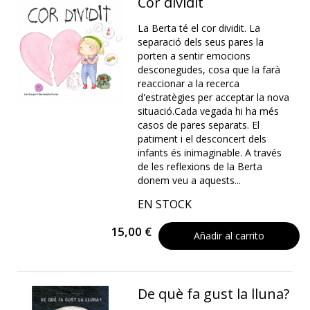
Cor dividit
La Berta té el cor dividit. La
separació dels seus pares la
porten a sentir emocions
desconegudes, cosa que la farà
reaccionar a la recerca
d'estratègies per acceptar la nova
situació.Cada vegada hi ha més
casos de pares separats. El
patiment i el desconcert dels
infants és inimaginable. A través
de les reflexions de la Berta
donem veu a aquests...
EN STOCK
15,00 €
Añadir al carrito
De què fa gust la lluna?