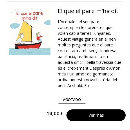
El que el pare m'ha dit
L’Arxibald i el seu pare
contemplen les orenetes que
volen cap a terres llunyanes.
Aquest viatge genera en el nen
moltes preguntes que el pare
contestarà amb seny, tendresa i
paciència, reafirmant-lo en
aquesta difícil i bella travessia que
és el creixement.Després d’Amor
meu i Un amor de germaneta,
arriba aquesta nova història del
petit Arxibald. En...
AGOTADO
14,00 €
Ver más