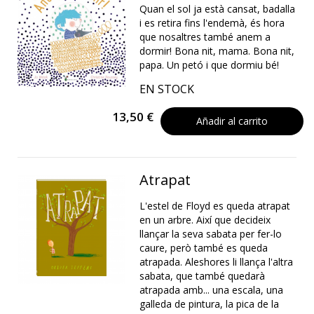
Quan el sol ja està cansat, badalla
i es retira fins l'endemà, és hora
que nosaltres també anem a
dormir! Bona nit, mama. Bona nit,
papa. Un petó i que dormiu bé!
EN STOCK
13,50 €
Añadir al carrito
Atrapat
L'estel de Floyd es queda atrapat
en un arbre. Així que decideix
llançar la seva sabata per fer-lo
caure, però també es queda
atrapada. Aleshores li llança l'altra
sabata, que també quedarà
atrapada amb... una escala, una
galleda de pintura, la pica de la