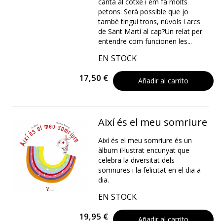
canta al cotxe i em fa molts
petons. Serà possible que jo
també tingui trons, núvols i arcs
de Sant Martí al cap?Un relat per
entendre com funcionen les...
EN STOCK
17,50 €
Añadir al carrito
Així és el meu somriure
Així és el meu somriure és un
àlbum il·lustrat encunyat que
celebra la diversitat dels
somriures i la felicitat en el dia a
dia.
EN STOCK
19,95 €
Añadir al carrito