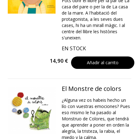
Pots obrir el llibre per la par de La
casa del pare o per la de La casa
de la mare. A l'habitació del
protagonista, a les seves dues
cases, hi ha un mirall màgic. I al
centre del llibre les històries
s'uneixen.
EN STOCK
14,90 €
Añadir al carrito
El Monstre de colors
¿Alguna vez os habeis hecho un
lío con vuestras emociones? Pues
eso mismo le ha pasado al
Monstruo de Colores, que tendrá
que aprender a poner en orden la
alegría, la tristeza, la rabia, el
miedo y la calma.