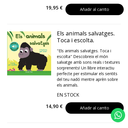
19,95 €
Añadir al carrito
Els animals salvatges.
Toca i escolta.
"Els animals salvatges. Toca i
escolta" Descobreix el món
salvatge amb sons reals i textures
sorprenents! Un llibre interactiu
perfecte per estimular els sentits
del teu nadó mentre aprèn sobre
els animals.
EN STOCK
14,90 €
Añadir al carrito