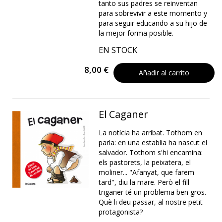
tanto sus padres se reinventan
para sobrevivir a este momento y
para seguir educando a su hijo de
la mejor forma posible.
EN STOCK
8,00 €
Añadir al carrito
El Caganer
La notícia ha arribat. Tothom en
parla: en una establia ha nascut el
salvador. Tothom s'hi encamina:
els pastorets, la peixatera, el
moliner... "Afanyat, que farem
tard", diu la mare. Però el fill
triganer té un problema ben gros.
Què li deu passar, al nostre petit
protagonista?