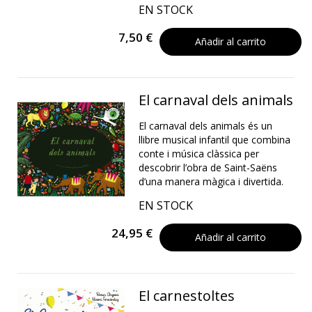
EN STOCK
7,50 €
Añadir al carrito
El carnaval dels animals
El carnaval dels animals és un
llibre musical infantil que combina
conte i música clàssica per
descobrir l’obra de Saint-Saëns
d’una manera màgica i divertida.
EN STOCK
24,95 €
Añadir al carrito
El carnestoltes