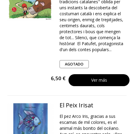
tradicions catalanes" oblida per
uns instants la descoberta del
costumari català i ens explica el
seu origen, enmig de trepitjades,
centimets daurats, cols
protectores i bous que mengen
de tot... Silenci, que comença la
història! El Patufet, protagonista
d'un dels contes populars...
AGOTADO
6,50 €
Ver más
El Peix Irisat
El pez Arco Iris, gracias a sus
escamas de mil colores, es el
animal más bonito del océano.