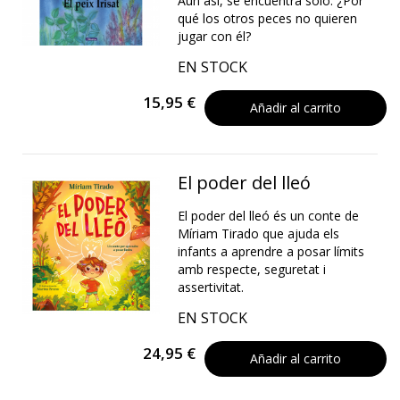
Aun así, se encuentra solo. ¿Por
qué los otros peces no quieren
jugar con él?
EN STOCK
15,95 €
Añadir al carrito
El poder del lleó
El poder del lleó és un conte de
Míriam Tirado que ajuda els
infants a aprendre a posar límits
amb respecte, seguretat i
assertivitat.
EN STOCK
24,95 €
Añadir al carrito