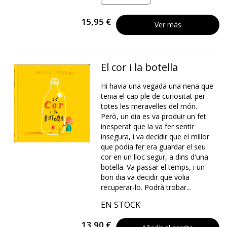
15,95 €
Ver más
El cor i la botella
Hi havia una vegada una nena que
tenia el cap ple de curiositat per
totes les meravelles del món.
Però, un dia es va produir un fet
inesperat que la va fer sentir
insegura, i va decidir que el millor
que podia fer era guardar el seu
cor en un lloc segur, a dins d'una
botella. Va passar el temps, i un
bon dia va decidir que volia
recuperar-lo. Podrà trobar...
EN STOCK
13,90 €