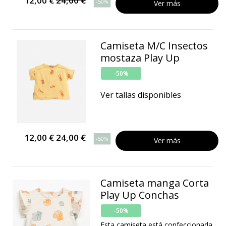
12,00 €
24,00 €
-50%
Ver más
Camiseta M/C Insectos
mostaza Play Up
-50%
Ver tallas disponibles
12,00 €
24,00 €
-50%
Ver más
Camiseta manga Corta
Play Up Conchas
-50%
Esta camiseta está confeccionada