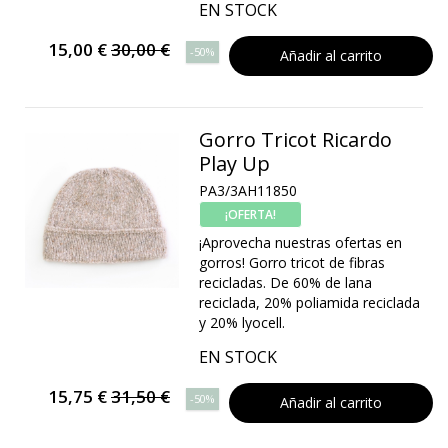
EN STOCK
15,00 €
30,00 €
-50%
Añadir al carrito
Gorro Tricot Ricardo
Play Up
PA3/3AH11850
¡OFERTA!
¡Aprovecha nuestras ofertas en
gorros! Gorro tricot de fibras
recicladas. De 60% de lana
reciclada, 20% poliamida reciclada
y 20% lyocell.
EN STOCK
15,75 €
31,50 €
-50%
Añadir al carrito