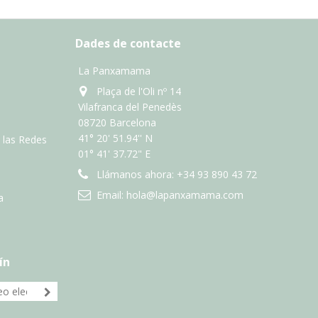
Dades de contacte
La Panxamama
Plaça de l'Oli nº 14
Vilafranca del Penedès
08720 Barcelona
41° 20' 51.94'' N
n las Redes
01° 41' 37.72" E
Llámanos ahora:
+34 93 890 43 72
Email:
hola@lapanxamama.com
a
ín