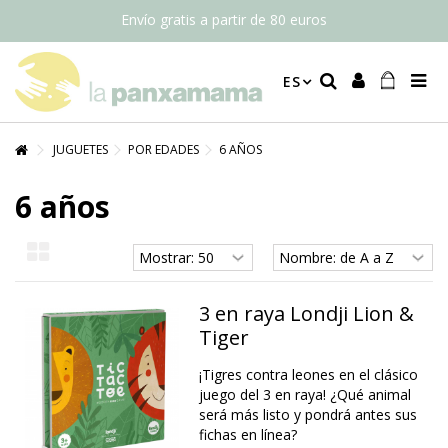
Envío gratis a partir de 80 euros
ES
JUGUETES
POR EDADES
6 AÑOS
6 años
3 en raya Londji Lion &
Tiger
¡Tigres contra leones en el clásico
juego del 3 en raya! ¿Qué animal
será más listo y pondrá antes sus
fichas en línea?