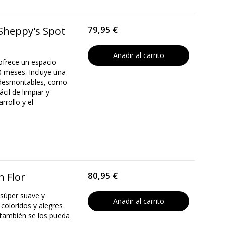
79,95 €
 Sheppy's Spot
Añadir al carrito
ofrece un espacio
0 meses. Incluye una
s desmontables, como
cil de limpiar y
rrollo y el
80,95 €
h Flor
 súper suave y
Añadir al carrito
coloridos y alegres
 también se los pueda