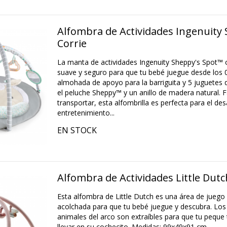
Alfombra de Actividades Ingenuity
Corrie
La manta de actividades Ingenuity Sheppy's Spot™ 
suave y seguro para que tu bebé juegue desde los 
almohada de apoyo para la barriguita y 5 juguete
el peluche Sheppy™ y un anillo de madera natural. Fá
transportar, esta alfombrilla es perfecta para el desa
entretenimiento...
EN STOCK
Alfombra de Actividades Little Dutc
Esta alfombra de Little Dutch es una área de juego
acolchada para que tu bebé juegue y descubra. Los 
animales del arco son extraíbles para que tu peque
llevar en su cochecito. Medidas: 99x49x91 cm.