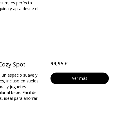
emium, es perfecta
quina y apta desde el
99,95 €
Cozy Spot
e un espacio suave y
Ver más
s, incluso en suelos
ral y juguetes
ar al bebé. Fácil de
s, ideal para ahorrar