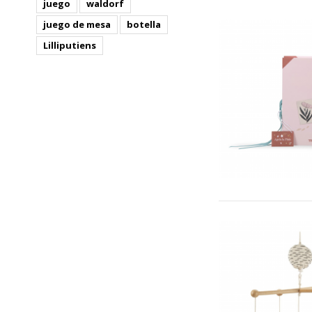
juego
waldorf
juego de mesa
botella
Lilliputiens