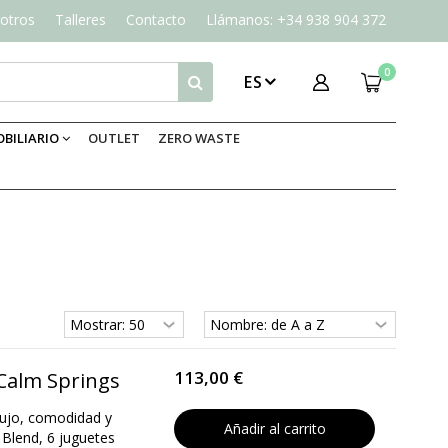
otros
Talleres
Contacto
Llámanos: +34 938 904 372
0
ES
BILIARIO
OUTLET
ZERO WASTE
113,00 €
 Calm Springs
lujo, comodidad y
Añadir al carrito
 Blend, 6 juguetes