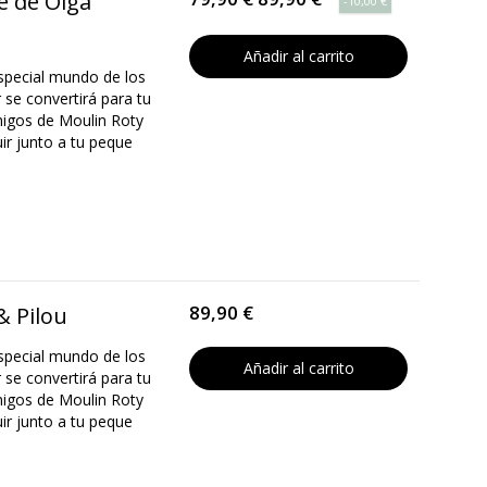
je de Olga
-10,00 €
Añadir al carrito
especial mundo de los
 se convertirá para tu
igos de Moulin Roty
r junto a tu peque
89,90 €
& Pilou
especial mundo de los
Añadir al carrito
 se convertirá para tu
igos de Moulin Roty
r junto a tu peque