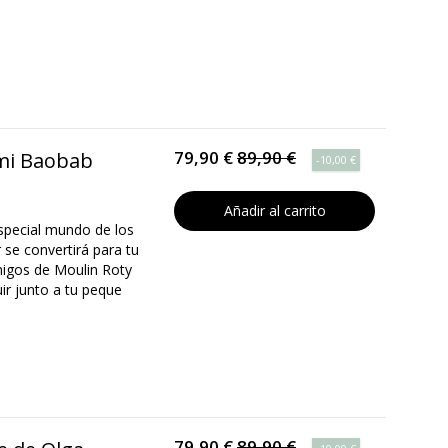
79,90 €
89,90 €
 mi Baobab
-10,00 €
Añadir al carrito
especial mundo de los
 se convertirá para tu
igos de Moulin Roty
r junto a tu peque
79,90 €
89,90 €