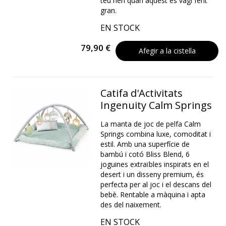
teu nen quan aquest es vagi fent
gran.
EN STOCK
79,90 €
Afegir a la cistella
Catifa d'Activitats
Ingenuity Calm Springs
La manta de joc de pelfa Calm
Springs combina luxe, comoditat i
estil. Amb una superfície de
bambú i cotó Bliss Blend, 6
joguines extraïbles inspirats en el
desert i un disseny premium, és
perfecta per al joc i el descans del
bebè. Rentable a màquina i apta
des del naixement.
EN STOCK