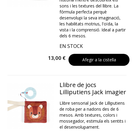
sons i les textures del llibre. La
fórmula perfecta perquè
desenvolupi la seva imaginació,
les habilitats motrius, l'oïda, la
vista i la comprensió. Ideal a partir
dels 6 mesos.
EN STOCK
13,00 €
Afegir a la cistella
Llibre de jocs
Lilliputiens Jack imagier
Llibre sensorial Jack de Lilliputiens
de roba per a nadons des de 6
mesos. Amb textures, colors i
mossegador, estimula els sentits i
el desenvolupament.