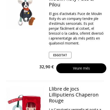
Pilou
El gos d'activitats Puce de Moulin
Roty és un company tendre ple
d'estímuls sensorials. Es pot
penjar fàcilment al cotxet, el
bressol o la cadira, oferint diversió
i aprenentatge als més petits en
qualsevol moment.
ESGOTAT
32,90 €
Veure més
Llibre de jocs
Lilliputiens Chaperon
Rouge
La Caputxeta vermella et porta a