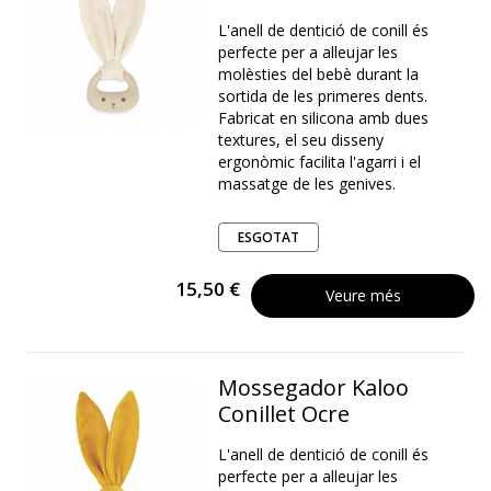
L'anell de dentició de conill és
perfecte per a alleujar les
molèsties del bebè durant la
sortida de les primeres dents.
Fabricat en silicona amb dues
textures, el seu disseny
ergonòmic facilita l'agarri i el
massatge de les genives.
ESGOTAT
15,50 €
Veure més
Mossegador Kaloo
Conillet Ocre
L'anell de dentició de conill és
perfecte per a alleujar les