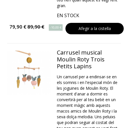
gran.
EN STOCK
79,90 €
89,90 €
-10,00 €
Afegir a la cistella
Carrusel musical
Moulin Roty Trois
Petits Lapins
Un carrusel per a endinsar-se en
els somnis i en l'especial món de
les joguines de Moulin Roty. El
moment d'anar a dormir es
convertirà per al teu bebè en un
moment màgic amb aquests
macos amics de Moulin Roty i la
seva dolça melodia. Uns peluixs
que podran seguir al costat del