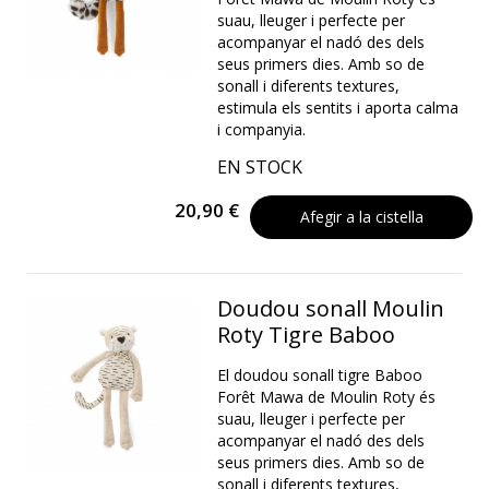
suau, lleuger i perfecte per
acompanyar el nadó des dels
seus primers dies. Amb so de
sonall i diferents textures,
estimula els sentits i aporta calma
i companyia.
EN STOCK
20,90 €
Afegir a la cistella
Doudou sonall Moulin
Roty Tigre Baboo
El doudou sonall tigre Baboo
Forêt Mawa de Moulin Roty és
suau, lleuger i perfecte per
acompanyar el nadó des dels
seus primers dies. Amb so de
sonall i diferents textures,