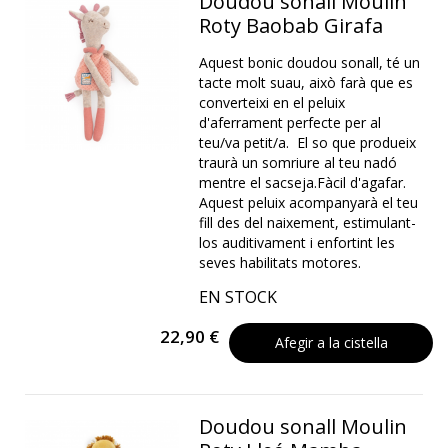
Doudou sonall Moulin
Roty Baobab Girafa
Aquest bonic doudou sonall, té un
tacte molt suau, això farà que es
converteixi en el peluix
d'aferrament perfecte per al
teu/va petit/a. El so que produeix
traurà un somriure al teu nadó
mentre el sacseja.Fàcil d'agafar.
Aquest peluix acompanyarà el teu
fill des del naixement, estimulant-
los auditivament i enfortint les
seves habilitats motores.
EN STOCK
22,90 €
Afegir a la cistella
Doudou sonall Moulin