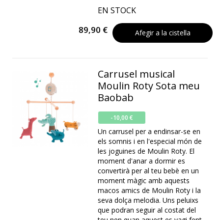
EN STOCK
89,90 €
Afegir a la cistella
Carrusel musical
Moulin Roty Sota meu
Baobab
-10,00 €
Un carrusel per a endinsar-se en
els somnis i en l'especial món de
les joguines de Moulin Roty. El
moment d'anar a dormir es
convertirà per al teu bebè en un
moment màgic amb aquests
macos amics de Moulin Roty i la
seva dolça melodia. Uns peluixs
que podran seguir al costat del
teu nen quan aquest es vagi fent