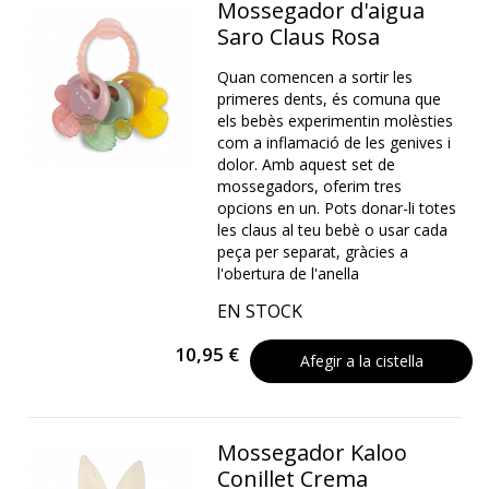
Mossegador d'aigua
Saro Claus Rosa
Quan comencen a sortir les
primeres dents, és comuna que
els bebès experimentin molèsties
com a inflamació de les genives i
dolor. Amb aquest set de
mossegadors, oferim tres
opcions en un. Pots donar-li totes
les claus al teu bebè o usar cada
peça per separat, gràcies a
l'obertura de l'anella
EN STOCK
10,95 €
Afegir a la cistella
Mossegador Kaloo
Conillet Crema