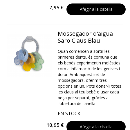
7,95 €
Afegir a la cistella
Mossegador d'aigua
Saro Claus Blau
Quan comencen a sortir les
primeres dents, és comuna que
els bebès experimentin molèsties
com a inflamació de les genives i
dolor. Amb aquest set de
mossegadors, oferim tres
opcions en un. Pots donar-li totes
les claus al teu bebè o usar cada
peça per separat, gràcies a
l'obertura de l'anella
EN STOCK
10,95 €
Afegir a la cistella