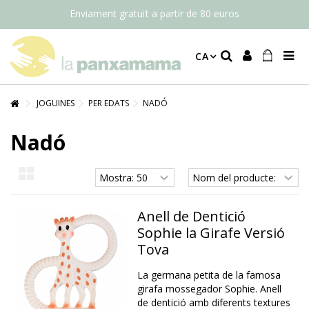
Enviament gratuït a partir de 80 euros
CA
JOGUINES
PER EDATS
NADÓ
Nadó
Anell de Dentició
Sophie la Girafe Versió
Tova
La germana petita de la famosa
girafa mossegador Sophie. Anell
de dentició amb diferents textures