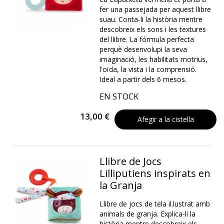
fer una passejada per aquest llibre
suau. Conta-li la història mentre
descobreix els sons i les textures
del llibre. La fórmula perfecta
perquè desenvolupi la seva
imaginació, les habilitats motrius,
l'oïda, la vista i la comprensió.
Ideal a partir dels 6 mesos.
EN STOCK
13,00 €
Afegir a la cistella
Llibre de Jocs
Lilliputiens inspirats en
la Granja
Llibre de jocs de tela il.lustrat amb
animals de granja. Explica-li la
història mentre descobreix els