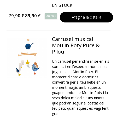
EN STOCK
79,90 €
89,90 €
-10,00 €
Afegir a la cistella
Carrusel musical
Moulin Roty Puce &
Pilou
Un carrusel per endinsar-se en els
somnis i en l'especial món de les
joguines de Moulin Roty. El
moment d'anar a dormir es
convertirà per al teu bebè en un
moment màgic amb aquests
guapos amics de Moulin Roty i la
seva dolça melodia. Uns ninots
que podran seguir al costat del
teu petit quan aquest es vagi fent
gran.