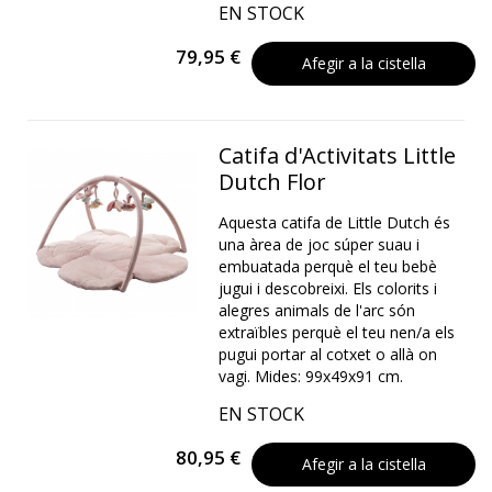
EN STOCK
79,95 €
Afegir a la cistella
Catifa d'Activitats Little
Dutch Flor
Aquesta catifa de Little Dutch és
una àrea de joc súper suau i
embuatada perquè el teu bebè
jugui i descobreixi. Els colorits i
alegres animals de l'arc són
extraïbles perquè el teu nen/a els
pugui portar al cotxet o allà on
vagi. Mides: 99x49x91 cm.
EN STOCK
80,95 €
Afegir a la cistella