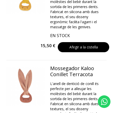
molèsties del bebè durant la
sortida de les primeres dents.
Fabricat en silicona amb dues
textures, el seu disseny
ergonòmic facilita l'agarri i el
massatge de les genives.
EN STOCK
15,50 €
Afegir a la cistella
Mossegador Kaloo
Conillet Terracota
L'anell de dentició de conill és
perfecte per a alleujar les
molèsties del bebè durant la
sortida de les primeres dents.
Fabricat en silicona amb dues
textures, el seu disseny