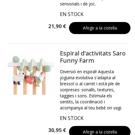
sensorials i de joc.
EN STOCK
21,90 €
Afegir a la cistella
Espiral d'activitats Saro
Funny Farm
Diversió en espiral! Aquesta
joguina evolutiva s'adapta al
bressol o al carret i està ple de
sorpreses: sonalls, textures,
taggies i sons. Estimula els
sentits, la coordinació i
acompanya al teu bebè on vagi.
EN STOCK
30,95 €
Afegir a la cistella