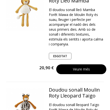
Roty Lleó Mamba
El doudou sonall lleó Mamba
Forêt Mawa de Moulin Roty és
suau, lleuger i perfecte per
acompanyar el nadó des dels
seus primers dies. Amb so de
sonall i diferents textures,
estimula els sentits i aporta calma
i companyia.
ESGOTAT
20,90 €
Veure més
Doudou sonall Moulin
Roty Lleopard Taïgo
El doudou sonall lleopard Taïgo
Forêt Mawa de Moulin Roty és