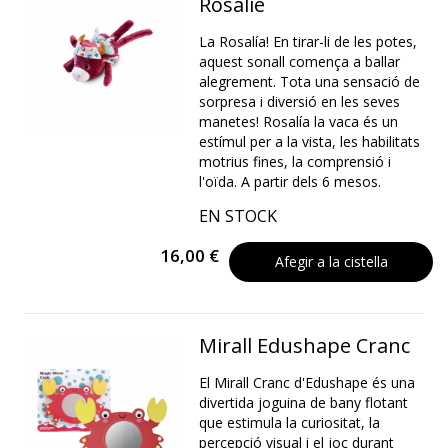
Rosalie
La Rosalía! En tirar-li de les potes,
aquest sonall comença a ballar
alegrement. Tota una sensació de
sorpresa i diversió en les seves
manetes! Rosalía la vaca és un
estímul per a la vista, les habilitats
motrius fines, la comprensió i
l'oïda. A partir dels 6 mesos.
EN STOCK
16,00 €
Afegir a la cistella
Mirall Edushape Cranc
El Mirall Cranc d'Edushape és una
divertida joguina de bany flotant
que estimula la curiositat, la
percepció visual i el joc durant