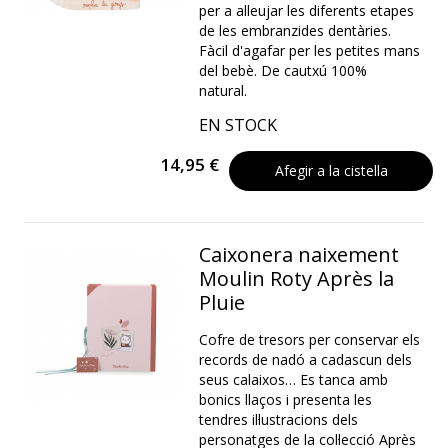
per a alleujar les diferents etapes
de les embranzides dentàries.
Fàcil d'agafar per les petites mans
del bebè. De cautxú 100%
natural.
EN STOCK
14,95 €
Afegir a la cistella
Caixonera naixement
Moulin Roty Après la
Pluie
Cofre de tresors per conservar els
records de nadó a cadascun dels
seus calaixos… Es tanca amb
bonics llaços i presenta les
tendres il·lustracions dels
personatges de la col·lecció Après