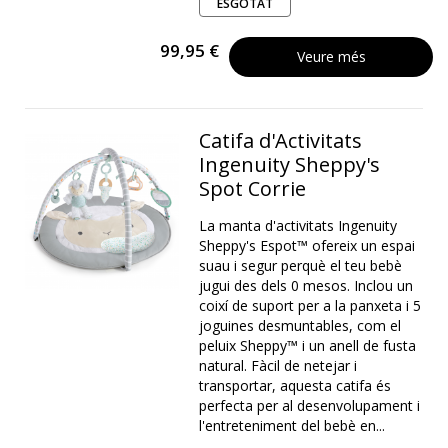
ESGOTAT
99,95 €
Veure més
Catifa d'Activitats
Ingenuity Sheppy's
Spot Corrie
La manta d'activitats Ingenuity
Sheppy's Espot™ ofereix un espai
suau i segur perquè el teu bebè
jugui des dels 0 mesos. Inclou un
coixí de suport per a la panxeta i 5
joguines desmuntables, com el
peluix Sheppy™ i un anell de fusta
natural. Fàcil de netejar i
transportar, aquesta catifa és
perfecta per al desenvolupament i
l'entreteniment del bebè en...