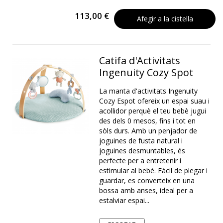
113,00 €
Afegir a la cistella
Catifa d'Activitats
Ingenuity Cozy Spot
La manta d'activitats Ingenuity
Cozy Espot ofereix un espai suau i
acollidor perquè el teu bebè jugui
des dels 0 mesos, fins i tot en
sòls durs. Amb un penjador de
joguines de fusta natural i
joguines desmuntables, és
perfecte per a entretenir i
estimular al bebè. Fàcil de plegar i
guardar, es converteix en una
bossa amb anses, ideal per a
estalviar espai...