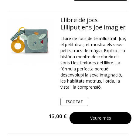
Llibre de jocs
Lilliputiens Joe imagier
Llibre de jocs de tela il·lustrat. Joe,
el petit drac, et mostra els seus
petits trucs de màgia. Explica-li la
història mentre descobreix els
sons i les textures del llibre. La
fórmula perfecta perquè
desenvolupi la seva imaginació,
les habilitats motrius, l'oïda, la
vista i la comprensió.
ESGOTAT
13,00 €
Veure més