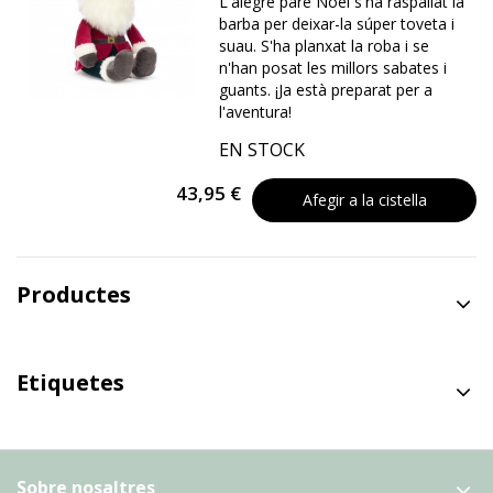
L'alegre pare Noel s'ha raspallat la
barba per deixar-la súper toveta i
suau. S'ha planxat la roba i se
n'han posat les millors sabates i
guants. ¡Ja està preparat per a
l'aventura!
EN STOCK
43,95 €
Afegir a la cistella
Productes
Etiquetes
Sobre nosaltres