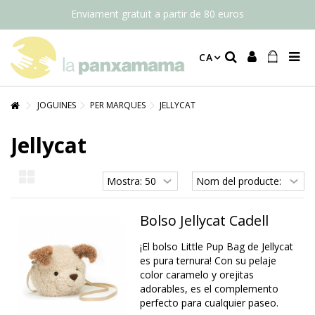
Enviament gratuït a partir de 80 euros
CA
JOGUINES
PER MARQUES
JELLYCAT
Jellycat
Bolso Jellycat Cadell
¡El bolso Little Pup Bag de Jellycat
es pura ternura! Con su pelaje
color caramelo y orejitas
adorables, es el complemento
perfecto para cualquier paseo.