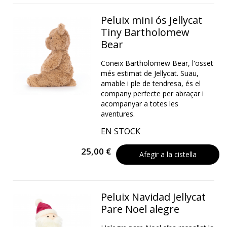
Peluix mini ós Jellycat
Tiny Bartholomew
Bear
Coneix Bartholomew Bear, l'osset
més estimat de Jellycat. Suau,
amable i ple de tendresa, és el
company perfecte per abraçar i
acompanyar a totes les
aventures.
EN STOCK
25,00 €
Afegir a la cistella
Peluix Navidad Jellycat
Pare Noel alegre