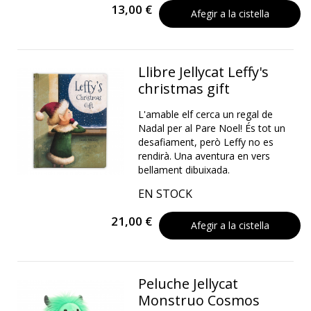
13,00 €
Afegir a la cistella
Llibre Jellycat Leffy's
christmas gift
L'amable elf cerca un regal de
Nadal per al Pare Noel! És tot un
desafiament, però Leffy no es
rendirà. Una aventura en vers
bellament dibuixada.
EN STOCK
21,00 €
Afegir a la cistella
Peluche Jellycat
Monstruo Cosmos