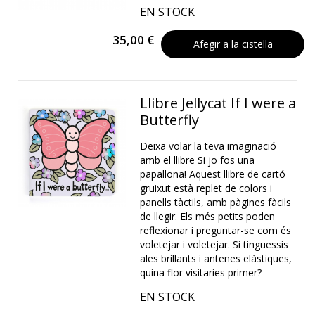
EN STOCK
35,00 €
Afegir a la cistella
Llibre Jellycat If I were a
Butterfly
Deixa volar la teva imaginació
amb el llibre Si jo fos una
papallona! Aquest llibre de cartó
gruixut està replet de colors i
panells tàctils, amb pàgines fàcils
de llegir. Els més petits poden
reflexionar i preguntar-se com és
voletejar i voletejar. Si tinguessis
ales brillants i antenes elàstiques,
quina flor visitaries primer?
EN STOCK