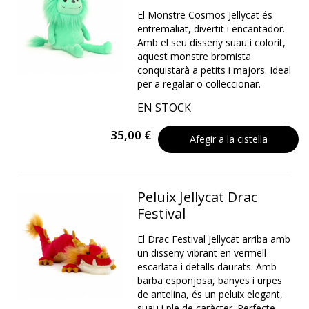
El Monstre Cosmos Jellycat és
entremaliat, divertit i encantador.
Amb el seu disseny suau i colorit,
aquest monstre bromista
conquistarà a petits i majors. Ideal
per a regalar o col·leccionar.
EN STOCK
35,00 €
Afegir a la cistella
Peluix Jellycat Drac
Festival
El Drac Festival Jellycat arriba amb
un disseny vibrant en vermell
escarlata i detalls daurats. Amb
barba esponjosa, banyes i urpes
de antelina, és un peluix elegant,
suau i ple de caràcter. Perfecte