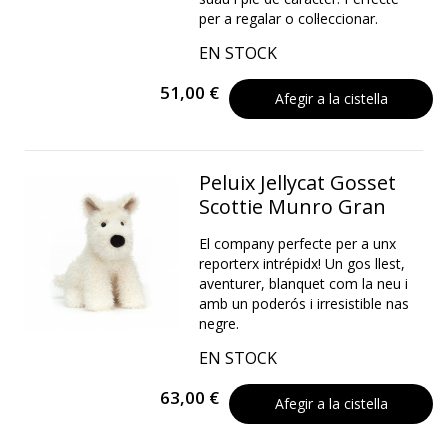
per a regalar o col·leccionar.
EN STOCK
51,00 €
Afegir a la cistella
Peluix Jellycat Gosset
Scottie Munro Gran
El company perfecte per a unx
reporterx intrépidx! Un gos llest,
aventurer, blanquet com la neu i
amb un poderós i irresistible nas
negre.
EN STOCK
63,00 €
Afegir a la cistella