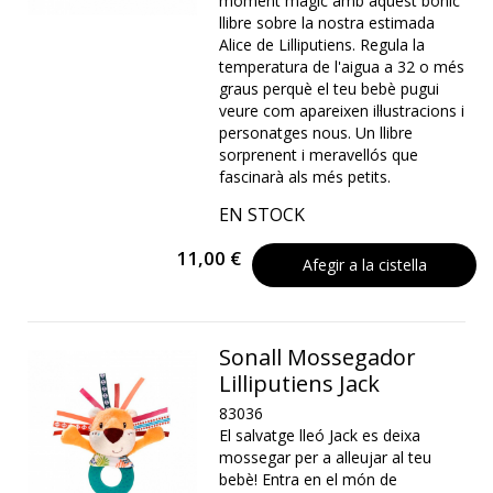
moment màgic amb aquest bonic
llibre sobre la nostra estimada
Alice de Lilliputiens. Regula la
temperatura de l'aigua a 32 o més
graus perquè el teu bebè pugui
veure com apareixen il·lustracions i
personatges nous. Un llibre
sorprenent i meravellós que
fascinarà als més petits.
EN STOCK
11,00 €
Afegir a la cistella
Sonall Mossegador
Lilliputiens Jack
83036
El salvatge lleó Jack es deixa
mossegar per a alleujar al teu
bebè! Entra en el món de