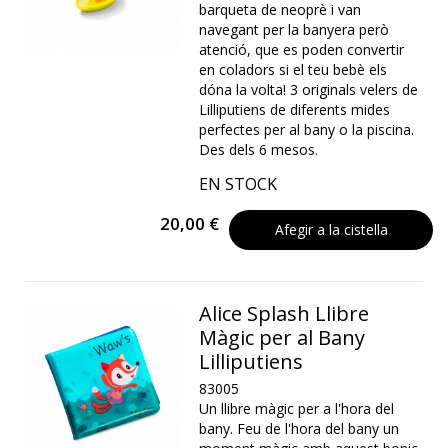
barqueta de neoprè i van
navegant per la banyera però
atenció, que es poden convertir
en coladors si el teu bebè els
dóna la volta! 3 originals velers de
Lilliputiens de diferents mides
perfectes per al bany o la piscina.
Des dels 6 mesos.
EN STOCK
20,00 €
Afegir a la cistella
Alice Splash Llibre
Màgic per al Bany
Lilliputiens
83005
Un llibre màgic per a l'hora del
bany. Feu de l'hora del bany un