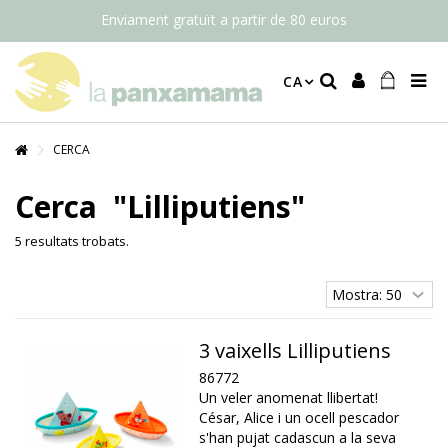
Enviament gratuït a partir de 80 euros
CA
CERCA
Cerca
"Lilliputiens"
5 resultats trobats.
3 vaixells Lilliputiens
86772
Un veler anomenat llibertat!
César, Alice i un ocell pescador
s'han pujat cadascun a la seva