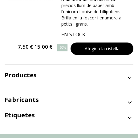
preciós llum de paper amb
l'unicorn Louise de Lilliputiens.
Brilla en la foscor i enamora a
petits i grans.
EN STOCK
7,50 €
15,00 €
-50%
Afegir a la cistella
Productes
Fabricants
Etiquetes