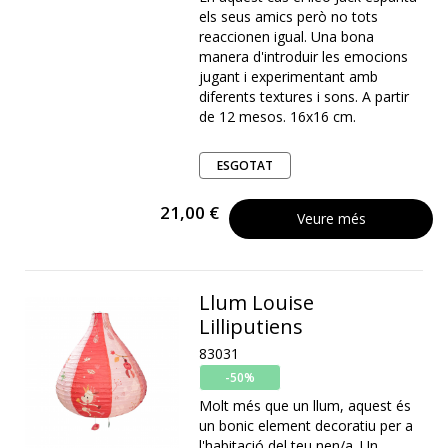
els seus amics però no tots
reaccionen igual. Una bona
manera d'introduir les emocions
jugant i experimentant amb
diferents textures i sons. A partir
de 12 mesos. 16x16 cm.
ESGOTAT
21,00 €
Veure més
Llum Louise
Lilliputiens
83031
-50%
Molt més que un llum, aquest és
un bonic element decoratiu per a
l'habitació del teu nen/a. Un