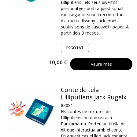
Lilliputiens i els seus divertits
personatges amb aquest sonall
mossegador suau i reconfortant
d'atractiu disseny. Jack emet
subtils sons de cascavell i paper. A
partir dels 3 mesos.
ESGOTAT
10,00 €
Veure més
Conte de tela
Lilliputiens Jack Rugeix
83081
Els contes de textures de
Lilliputienssón unmusta la
Panxamama. Porten un titella de
dit que interactua amb el conte.
En aquest cas el lleó Jack espanta