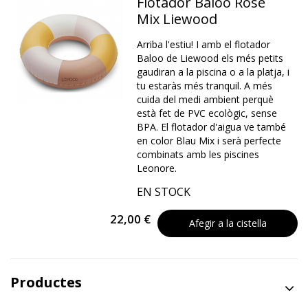
Flotador Baloo Rose
Mix Liewood
Arriba l'estiu! I amb el flotador
Baloo de Liewood els més petits
gaudiran a la piscina o a la platja, i
tu estaràs més tranquil. A més
cuida del medi ambient perquè
està fet de PVC ecològic, sense
BPA. El flotador d'aigua ve també
en color Blau Mix i serà perfecte
combinats amb les piscines
Leonore.
EN STOCK
22,00 €
Afegir a la cistella
Productes