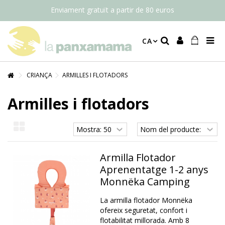
Enviament gratuït a partir de 80 euros
CA
CRIANÇA
ARMILLES I FLOTADORS
Armilles i flotadors
Armilla Flotador
Aprenentatge 1-2 anys
Monnëka Camping
La armilla flotador Monnëka
ofereix seguretat, confort i
flotabilitat millorada. Amb 8