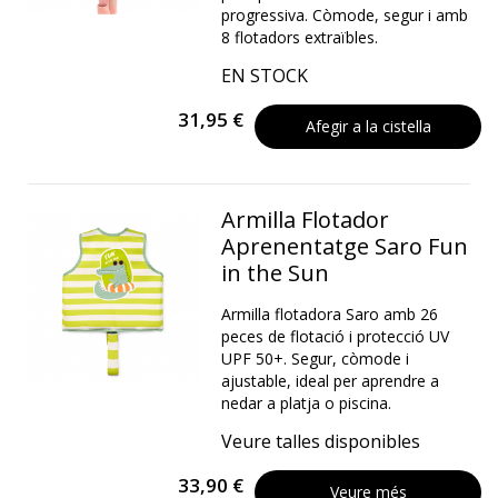
progressiva. Còmode, segur i amb
8 flotadors extraïbles.
EN STOCK
31,95 €
Afegir a la cistella
Armilla Flotador
Aprenentatge Saro Fun
in the Sun
Armilla flotadora Saro amb 26
peces de flotació i protecció UV
UPF 50+. Segur, còmode i
ajustable, ideal per aprendre a
nedar a platja o piscina.
Veure talles disponibles
33,90 €
Veure més