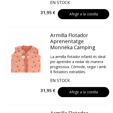
EN STOCK
31,95 €
Afegir a la cistella
Armilla Flotador
Aprenentatge
Monnëka Camping
La armilla flotador infantil és ideal
per aprendre a nedar de manera
progressiva. Còmode, segur i amb
8 flotadors extraïbles.
EN STOCK
31,95 €
Afegir a la cistella