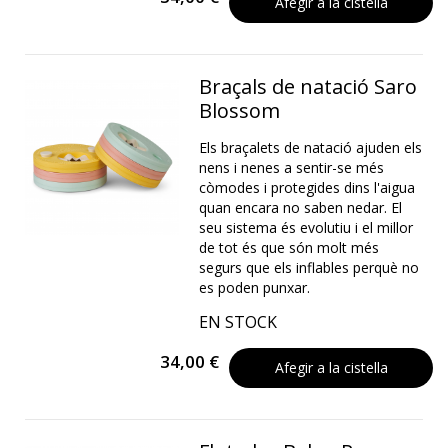
Afegir a la cistella
Braçals de natació Saro
Blossom
Els braçalets de natació ajuden els
nens i nenes a sentir-se més
còmodes i protegides dins l'aigua
quan encara no saben nedar. El
seu sistema és evolutiu i el millor
de tot és que són molt més
segurs que els inflables perquè no
es poden punxar.
EN STOCK
34,00 €
Afegir a la cistella