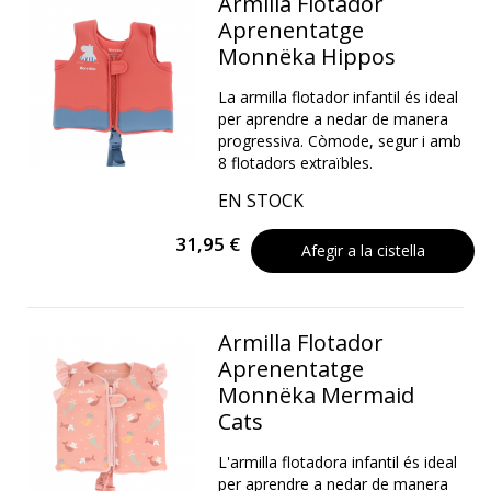
Armilla Flotador
Aprenentatge
Monnëka Hippos
La armilla flotador infantil és ideal
per aprendre a nedar de manera
progressiva. Còmode, segur i amb
8 flotadors extraïbles.
EN STOCK
31,95 €
Afegir a la cistella
Armilla Flotador
Aprenentatge
Monnëka Mermaid
Cats
L'armilla flotadora infantil és ideal
per aprendre a nedar de manera