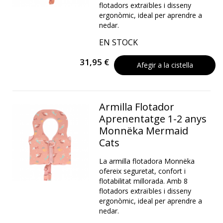
flotadors extraïbles i disseny
ergonòmic, ideal per aprendre a
nedar.
EN STOCK
31,95 €
Afegir a la cistella
Armilla Flotador
Aprenentatge 1-2 anys
Monnëka Mermaid
Cats
La armilla flotadora Monnëka
ofereix seguretat, confort i
flotabilitat millorada. Amb 8
flotadors extraïbles i disseny
ergonòmic, ideal per aprendre a
nedar.