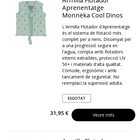
Armilla Flotador
Aprenentatge
Monnëka Cool Dinos
L'Armilla Flotador d'Aprenentatge
és el sistema de flotació més
complet per a nens. Dissenyat per
a una progressió segura en
l'aigua, compta amb flotadors
interns extraïbles, protecció UV
50+ i materials d'alta qualitat.
Còmode, ergonòmic i amb
tancament de seguretat. No
reemplaci la supervisió adulta.
ESGOTAT
31,95 €
Veure més