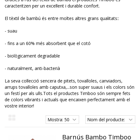
caracteritzen per un excel·lent i durable confort.
El tèxtil de bambú és entre moltes altres grans qualitats::
- suau
- fins a un 60% més absorbent que el cotó
- biològicament degradable
- naturalment, anti-bacterià
La seva col·lecció sencera de pitets, tovalloles, canviadors,
arrups tovalloles amb caputxa,...son super suaus i els colors són
un festí per als ulls.Tots el productes Timboo són sempre fets
de colors vibrants i actuals que encaixen perfectament amb el
vostre interior!
Barnús Bambo Timboo