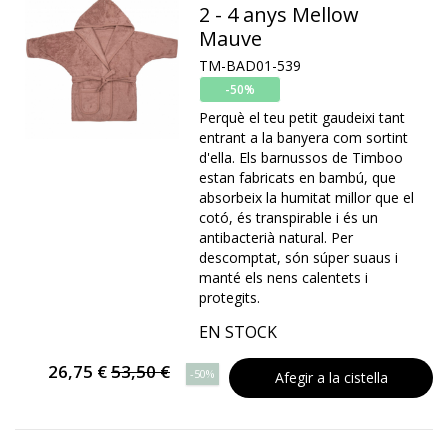
2 - 4 anys Mellow
Mauve
TM-BAD01-539
-50%
Perquè el teu petit gaudeixi tant
entrant a la banyera com sortint
d'ella. Els barnussos de Timboo
estan fabricats en bambú, que
absorbeix la humitat millor que el
cotó, és transpirable i és un
antibacterià natural. Per
descomptat, són súper suaus i
manté els nens calentets i
protegits.
EN STOCK
26,75 €
53,50 €
-50%
Afegir a la cistella