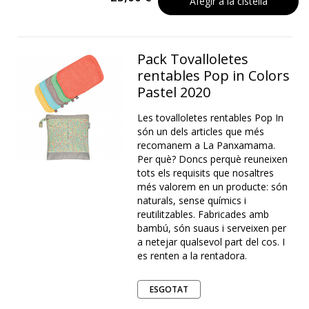
Afegir a la cistella
Pack Tovalloletes
rentables Pop in Colors
Pastel 2020
Les tovalloletes rentables Pop In
són un dels articles que més
recomanem a La Panxamama.
Per què? Doncs perquè reuneixen
tots els requisits que nosaltres
més valorem en un producte: són
naturals, sense químics i
reutilitzables. Fabricades amb
bambú, són suaus i serveixen per
a netejar qualsevol part del cos. I
es renten a la rentadora.
ESGOTAT