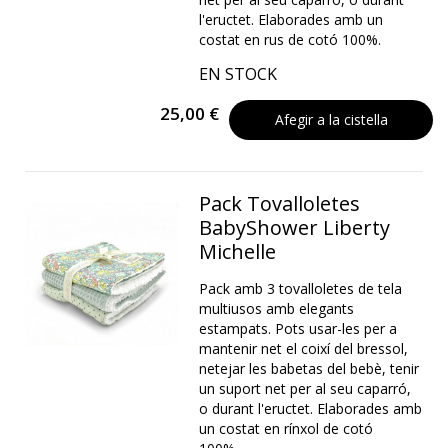
l'eructet. Elaborades amb un
costat en rus de cotó 100%.
EN STOCK
25,00 €
Afegir a la cistella
Pack Tovalloletes
BabyShower Liberty
Michelle
Pack amb 3 tovalloletes de tela
multiusos amb elegants
estampats. Pots usar-les per a
mantenir net el coixí del bressol,
netejar les babetas del bebè, tenir
un suport net per al seu caparró,
o durant l'eructet. Elaborades amb
un costat en rínxol de cotó