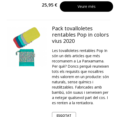
25,95 €
Veure més
Pack tovalloletes
rentables Pop in colors
vius 2020
Les tovalloletes rentables Pop In
són un dels articles que més
recomanem a La Panxamama.
Per què? Doncs perquè reuneixen
tots els requisits que nosaltres
més valorem en un producte: són
naturals, sense químics i
reutilitzables. Fabricades amb
bambú, són suaus i serveixen per
a netejar qualsevol part del cos. I
es renten a la rentadora.
ESGOTAT