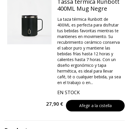
Tassa tèrmica Runbott
400ML Mug Negre
La taza térmica Runbott de
400ML es perfecta para disfrutar
tus bebidas favoritas mientras te
mantienes en movimiento. Su
recubrimiento cerámico conserva
el sabor puro y mantiene las
bebidas frías hasta 12 horas y
calientes hasta 7 horas. Con un
diseño ergonómico y tapa
hermética, es ideal para llevar
café, té o cualquier bebida, ya sea
en el trabajo o en...
EN STOCK
27,90 €
Afegir a la cistella