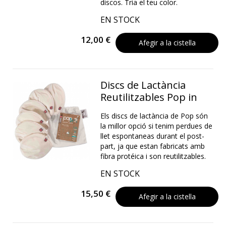
discos. Tria el teu color.
EN STOCK
12,00 €
Afegir a la cistella
Discs de Lactància
Reutilitzables Pop in
Els discs de lactància de Pop són
la millor opció si tenim perdues de
llet espontaneas durant el post-
part, ja que estan fabricats amb
fibra protéica i son reutilitzables.
EN STOCK
15,50 €
Afegir a la cistella