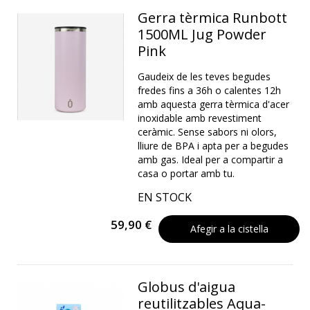
Gerra tèrmica Runbott
1500ML Jug Powder
Pink
Gaudeix de les teves begudes
fredes fins a 36h o calentes 12h
amb aquesta gerra tèrmica d'acer
inoxidable amb revestiment
ceràmic. Sense sabors ni olors,
lliure de BPA i apta per a begudes
amb gas. Ideal per a compartir a
casa o portar amb tu.
EN STOCK
59,90 €
Afegir a la cistella
Globus d'aigua
reutilitzables Aqua-