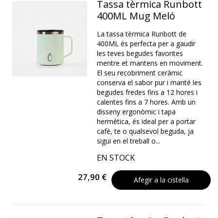
Tassa tèrmica Runbott
400ML Mug Meló
La tassa tèrmica Runbott de
400ML és perfecta per a gaudir
les teves begudes favorites
mentre et mantens en moviment.
El seu recobriment ceràmic
conserva el sabor pur i manté les
begudes fredes fins a 12 hores i
calentes fins a 7 hores. Amb un
disseny ergonòmic i tapa
hermètica, és ideal per a portar
cafè, te o qualsevol beguda, ja
sigui en el treball o...
EN STOCK
27,90 €
Afegir a la cistella