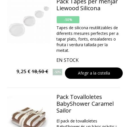
Pack Tapes per menjar
Liewood Silicona
-50%
Tapes de silicona reutilitzables de
diferents mesures perfectes per a
tapar plats, fonts, ensaladeres o
fruita i verdura tallada per la
meitat.
EN STOCK
9,25 €
18,50 €
-50%
Afegir a la cistella
Pack Tovalloletes
BabyShower Caramel
Sailor
El pack de tovalloletes
BabyShower és un bàsic pràctic i