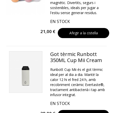
magnètic. Divertits, segurs i
sostenibles, ideals per jugar a
l'estiu sense generar residus.
EN STOCK
21,00 €
Afegir a la cistella
Got tèrmic Runbott
350ML Cup Mii Cream
Runbott Cup Mii és el got tèrmic
ideal per al dia a dia. Manté la
calor 12 hi el fred 24 h, amb
recobriment ceràmic Evertaste®,
tractament antibacterià i tap amb
infusor integrat.
EN STOCK