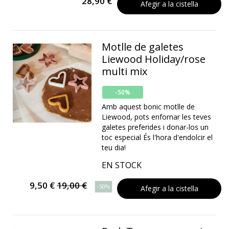
28,90 €
Afegir a la cistella
Motlle de galetes
Liewood Holiday/rose
multi mix
-50%
Amb aquest bonic motlle de
Liewood, pots enfornar les teves
galetes preferides i donar-los un
toc especial És l'hora d'endolcir el
teu dia!
EN STOCK
9,50 €
19,00 €
-50%
Afegir a la cistella