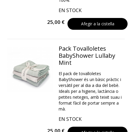
100%.
EN STOCK
25,00 €
Afegir a la cistella
Pack Tovalloletes
BabyShower Lullaby
Mint
El pack de tovalloletes
BabyShower és un bàsic pràctic i
versàtil per al dia a dia del bebè.
Ideals per a higiene, lactància o
petites neteges, amb teixit suau i
format fàcil de portar sempre a
mà.
EN STOCK
25,00 €