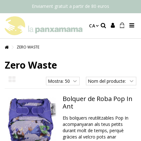
Enviament gratuït a partir de 80 euros
CA
ZERO WASTE
Zero Waste
Bolquer de Roba Pop In
Ant
Els bolquers reutilitzables Pop In
acompanyaran als teus petits
durant molt de temps, perquè
gràcies al velcro pots anar