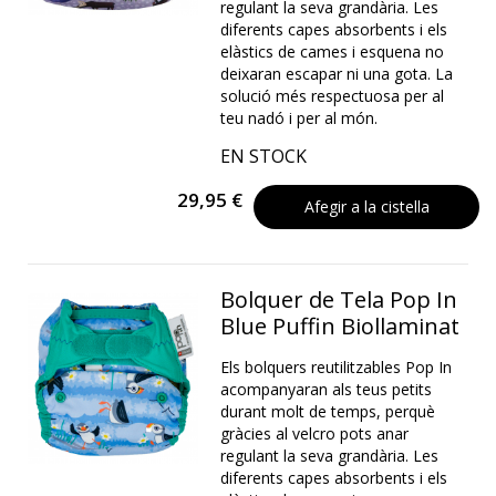
regulant la seva grandària. Les
diferents capes absorbents i els
elàstics de cames i esquena no
deixaran escapar ni una gota. La
solució més respectuosa per al
teu nadó i per al món.
EN STOCK
29,95 €
Afegir a la cistella
Bolquer de Tela Pop In
Blue Puffin Biollaminat
Els bolquers reutilitzables Pop In
acompanyaran als teus petits
durant molt de temps, perquè
gràcies al velcro pots anar
regulant la seva grandària. Les
diferents capes absorbents i els