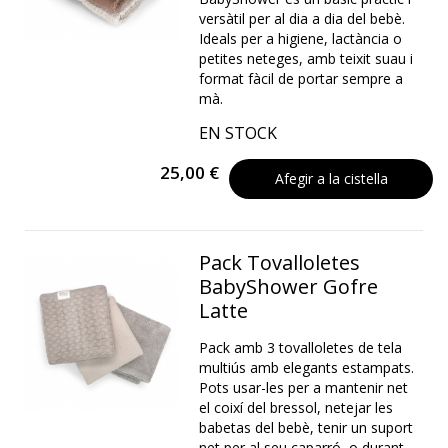
versàtil per al dia a dia del bebè.
Ideals per a higiene, lactància o
petites neteges, amb teixit suau i
format fàcil de portar sempre a
mà.
EN STOCK
25,00 €
Afegir a la cistella
Pack Tovalloletes
BabyShower Gofre
Latte
Pack amb 3 tovalloletes de tela
multiús amb elegants estampats.
Pots usar-les per a mantenir net
el coixí del bressol, netejar les
babetas del bebè, tenir un suport
net per al seu caparró, o durant