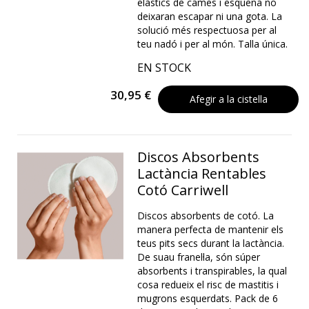
elàstics de cames i esquena no
deixaran escapar ni una gota. La
solució més respectuosa per al
teu nadó i per al món. Talla única.
EN STOCK
30,95 €
Afegir a la cistella
Discos Absorbents
Lactància Rentables
Cotó Carriwell
Discos absorbents de cotó. La
manera perfecta de mantenir els
teus pits secs durant la lactància.
De suau franel·la, són súper
absorbents i transpirables, la qual
cosa redueix el risc de mastitis i
mugrons esquerdats. Pack de 6