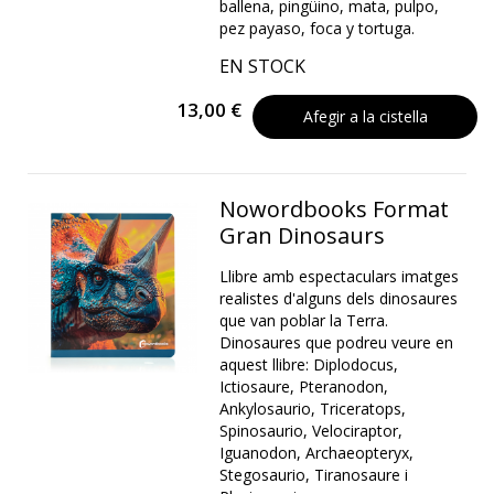
ballena, pingüino, mata, pulpo,
pez payaso, foca y tortuga.
EN STOCK
13,00 €
Afegir a la cistella
Nowordbooks Format
Gran Dinosaurs
Llibre amb espectaculars imatges
realistes d'alguns dels dinosaures
que van poblar la Terra.
Dinosaures que podreu veure en
aquest llibre: Diplodocus,
Ictiosaure, Pteranodon,
Ankylosaurio, Triceratops,
Spinosaurio, Velociraptor,
Iguanodon, Archaeopteryx,
Stegosaurio, Tiranosaure i