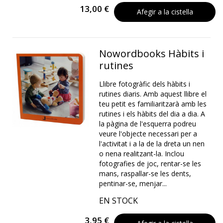
13,00 €
Afegir a la cistella
Nowordbooks Hàbits i
rutines
Llibre fotogràfic dels hàbits i
rutines diaris. Amb aquest llibre el
teu petit es familiaritzarà amb les
rutines i els hàbits del dia a dia. A
la pàgina de l'esquerra podreu
veure l'objecte necessari per a
l'activitat i a la de la dreta un nen
o nena realitzant-la. Inclou
fotografies de joc, rentar-se les
mans, raspallar-se les dents,
pentinar-se, menjar...
EN STOCK
3,95 €