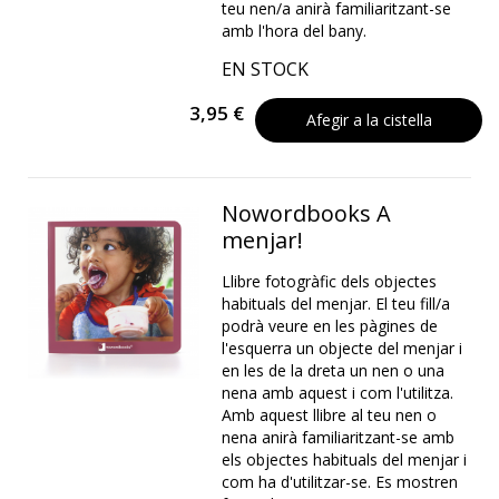
teu nen/a anirà familiaritzant-se
amb l'hora del bany.
EN STOCK
3,95 €
Afegir a la cistella
Nowordbooks A
menjar!
Llibre fotogràfic dels objectes
habituals del menjar. El teu fill/a
podrà veure en les pàgines de
l'esquerra un objecte del menjar i
en les de la dreta un nen o una
nena amb aquest i com l'utilitza.
Amb aquest llibre al teu nen o
nena anirà familiaritzant-se amb
els objectes habituals del menjar i
com ha d'utilitzar-se. Es mostren