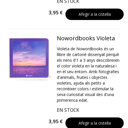
EN STOCK
3,95 €
Afegir a la cistella
Nowordbooks Violeta
Violeta de Nowordbooks és un
llibre de cartoné dissenyat perquè
els nens d'1 a 3 anys descobreixin
el color violeta en la naturalesa i
en el seu entorn. Amb fotografies
d'animals, fruites i objectes
violetes, ajuda als petits a
reconèixer colors i estimular la
seva curiositat visual des d'una
primerenca edat.
EN STOCK
3,95 €
Afegir a la cistella