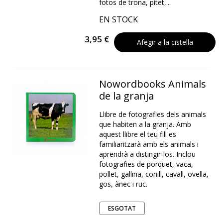
fotos de trona, pitet,...
EN STOCK
3,95 €
Afegir a la cistella
Nowordbooks Animals
de la granja
Llibre de fotografies dels animals
que habiten a la granja. Amb
aquest llibre el teu fill es
familiaritzarà amb els animals i
aprendrà a distingir-los. Inclou
fotografies de porquet, vaca,
pollet, gallina, conill, cavall, ovella,
gos, ànec i ruc.
ESGOTAT