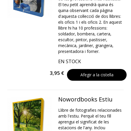
El teu petit aprendrà quina és
quina observant cada pàgina
d'aquesta col·lecció de dos llibres:
els oficis 1 i els oficis 2. En aquest
llibre hi ha 10 professions:
soldador, bombera, cartera,
escultor, pintor, pastisser,
mecànica, jardiner, grangera,
presentadora i forner.
EN STOCK
3,95 €
Afegir a la cistella
Nowordbooks Estiu
Llibre de fotografies relacionades
amb l'estiu. Perquè el teu fill
aprengui el significat de les
estacions de l'any. Inclou