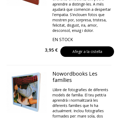
aprendre a distingir-les. A més
ajudarà que comencin a despertar
l'empatia. S'inclouen fotos que
mostren por, sorpresa, tristesa,
felicitat, disgust, ira, amor,
desconsol, enuig i dolor.
EN STOCK
3,95 €
Afegir a la cistella
Nowordbooks Les
famílies
Llibre de fotografies de diferents
models de família. El teu petit/a
aprendrà i normalitzarà les
diferents famílies que hi ha
actualment. Inclou fotografies
formades per: mare sola, dos