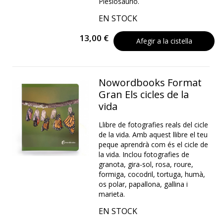
Plesiosaurio.
EN STOCK
13,00 €
Afegir a la cistella
Nowordbooks Format
Gran Els cicles de la
vida
Llibre de fotografies reals del cicle
de la vida. Amb aquest llibre el teu
peque aprendrà com és el cicle de
la vida. Inclou fotografies de
granota, gira-sol, rosa, roure,
formiga, cocodril, tortuga, humà,
os polar, papallona, gallina i
marieta.
EN STOCK