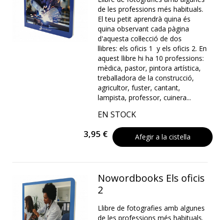
de les professions més habituals.
El teu petit aprendrà quina és
quina observant cada pàgina
d'aquesta col·lecció de dos
llibres: els oficis 1 y els oficis 2. En
aquest llibre hi ha 10 professions:
mèdica, pastor, pintora artística,
treballadora de la construcció,
agricultor, fuster, cantant,
lampista, professor, cuinera...
EN STOCK
3,95 €
Afegir a la cistella
Nowordbooks Els oficis
2
Llibre de fotografies amb algunes
de les professions més habituals.