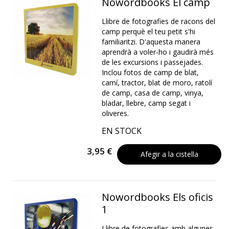
Nowordbooks El camp
Llibre de fotografies de racons del
camp perquè el teu petit s'hi
familiaritzi. D'aquesta manera
aprendrà a voler-ho i gaudirà més
de les excursions i passejades.
Inclou fotos de camp de blat,
camí, tractor, blat de moro, ratolí
de camp, casa de camp, vinya,
bladar, llebre, camp segat i
oliveres.
EN STOCK
3,95 €
Afegir a la cistella
Nowordbooks Els oficis
1
Llibre de fotografies amb algunes