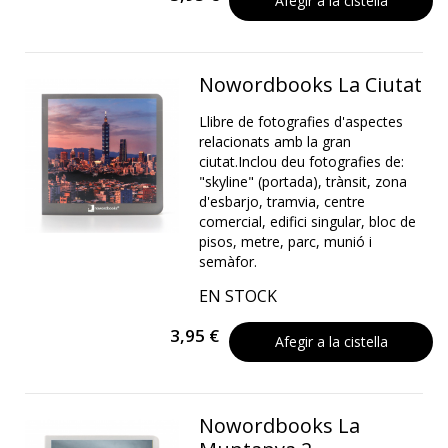
Afegir a la cistella
Nowordbooks La Ciutat
Llibre de fotografies d'aspectes
relacionats amb la gran
ciutat.Inclou deu fotografies de:
"skyline" (portada), trànsit, zona
d'esbarjo, tramvia, centre
comercial, edifici singular, bloc de
pisos, metre, parc, munió i
semàfor.
EN STOCK
3,95 €
Afegir a la cistella
Nowordbooks La