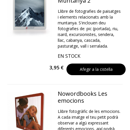
Muntanya 2
Llibre de fotografies de paisatges
i elements relacionats amb la
muntanya. S'inclouen deu
fotografies de: pic (portada), riu,
isard, excursionistes, sendera,
llac, cabanya, cascada,
pasturatge, vall i serralada.
EN STOCK
3,95 €
Afegir a la cistella
Nowordbooks Les
emocions
Llibre fotogràfic de les emocions.
A cada imatge el teu petit podrà
observar a algú expressant
diferents emocions, així podrà