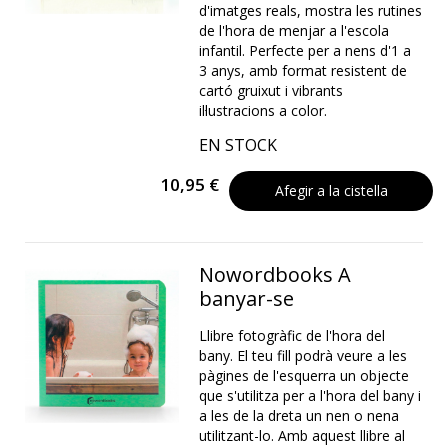
d'imatges reals, mostra les rutines
de l'hora de menjar a l'escola
infantil. Perfecte per a nens d'1 a
3 anys, amb format resistent de
cartó gruixut i vibrants
il·lustracions a color.
EN STOCK
10,95 €
Afegir a la cistella
Nowordbooks A
banyar-se
Llibre fotogràfic de l'hora del
bany. El teu fill podrà veure a les
pàgines de l'esquerra un objecte
que s'utilitza per a l'hora del bany i
a les de la dreta un nen o nena
utilitzant-lo. Amb aquest llibre al