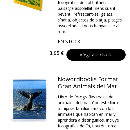
fotografies de sol brillant,
paisatge assolellat, nens suant,
bevent i refrescant-se, gelats,
síndria, objectes de platja, platges
assolellades i nens banyant-se al
mar.
EN STOCK
3,95 €
Afegir a la cistella
Nowordbooks Format
Gran Animals del Mar
Libro de fotografías reales de
animales del mar. Con este libro
tu hijx se familiarizará con los
animales que habitan en mar y
aprenderá a distinguirlos. Incluye
fotografías delfín, tiburón, orca,