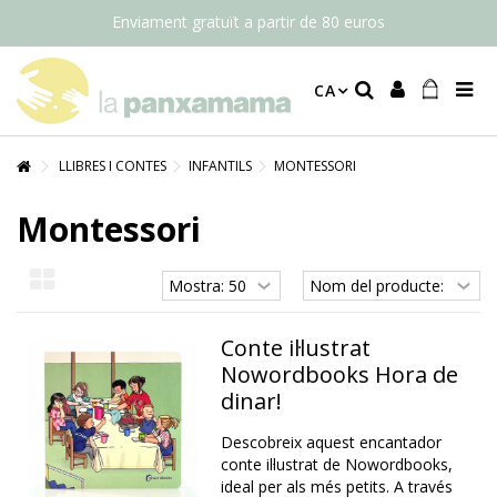
Enviament gratuït a partir de 80 euros
CA
LLIBRES I CONTES
INFANTILS
MONTESSORI
Montessori
Conte il·lustrat
Nowordbooks Hora de
dinar!
Descobreix aquest encantador
conte il·lustrat de Nowordbooks,
ideal per als més petits. A través