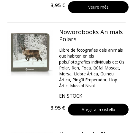
3,95 €
Veure més
Nowordbooks Animals
Polars
Llibre de fotografies dels animals
que habiten en els
pols.Fotografies individuals de: Os
Polar, Ren, Foca, Búfal Moscat,
Morsa, Llebre Àrtica, Guineu
Àrtica, Pingüí Emperador, Llop
Àrtic, Mussol Nival.
EN STOCK
3,95 €
Afegir a la cistella