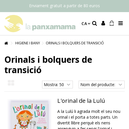
Enviament gratuït a partir de 80 euros
CA
HIGIENE I BANY
ORINALS I BOLQUERS DE TRANSICIÓ
Orinals i bolquers de
transició
L'orinal de la Lulú
A la Lulú li agrada molt el seu nou
orinal i el porta a totes parts. Un
divertit llibre perquè els nens
aprenguin a fer servir l'orinal i