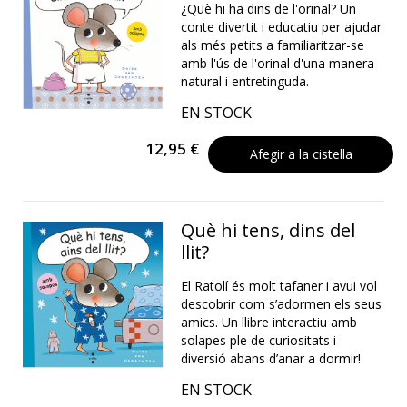
¿Què hi ha dins de l'orinal? Un
conte divertit i educatiu per ajudar
als més petits a familiaritzar-se
amb l'ús de l'orinal d'una manera
natural i entretinguda.
EN STOCK
12,95 €
Afegir a la cistella
Què hi tens, dins del
llit?
El Ratolí és molt tafaner i avui vol
descobrir com s’adormen els seus
amics. Un llibre interactiu amb
solapes ple de curiositats i
diversió abans d’anar a dormir!
EN STOCK