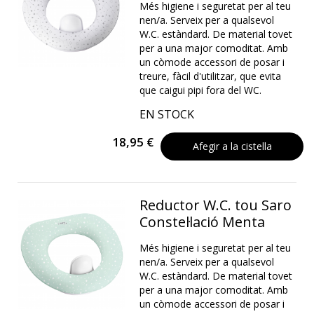
Més higiene i seguretat per al teu
nen/a. Serveix per a qualsevol
W.C. estàndard. De material tovet
per a una major comoditat. Amb
un còmode accessori de posar i
treure, fàcil d'utilitzar, que evita
que caigui pipi fora del WC.
EN STOCK
18,95 €
Afegir a la cistella
Reductor W.C. tou Saro
Constel·lació Menta
Més higiene i seguretat per al teu
nen/a. Serveix per a qualsevol
W.C. estàndard. De material tovet
per a una major comoditat. Amb
un còmode accessori de posar i