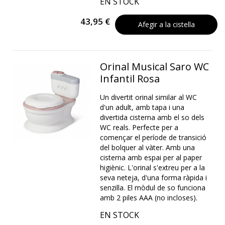
EN STOCK
43,95 €
Afegir a la cistella
Orinal Musical Saro WC
Infantil Rosa
Un divertit orinal similar al WC
d'un adult, amb tapa i una
divertida cisterna amb el so dels
WC reals. Perfecte per a
començar el període de transició
del bolquer al vàter. Amb una
cisterna amb espai per al paper
higiènic. L'orinal s'extreu per a la
seva neteja, d'una forma ràpida i
senzilla. El mòdul de so funciona
amb 2 piles AAA (no incloses).
EN STOCK