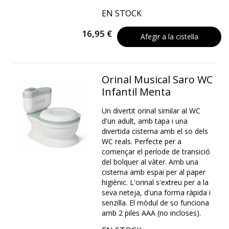
EN STOCK
16,95 €
Afegir a la cistella
Orinal Musical Saro WC
Infantil Menta
Un divertit orinal similar al WC
d'un adult, amb tapa i una
divertida cisterna amb el so dels
WC reals. Perfecte per a
començar el període de transició
del bolquer al vàter. Amb una
cisterna amb espai per al paper
higiènic. L'orinal s'extreu per a la
seva neteja, d'una forma ràpida i
senzilla. El mòdul de so funciona
amb 2 piles AAA (no incloses).