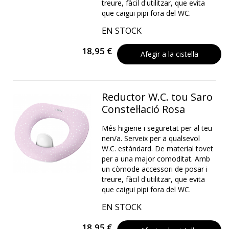
treure, fàcil d'utilitzar, que evita
que caigui pipi fora del WC.
EN STOCK
18,95 €
Afegir a la cistella
Reductor W.C. tou Saro
Constel·lació Rosa
Més higiene i seguretat per al teu
nen/a. Serveix per a qualsevol
W.C. estàndard. De material tovet
per a una major comoditat. Amb
un còmode accessori de posar i
treure, fàcil d'utilitzar, que evita
que caigui pipi fora del WC.
EN STOCK
18,95 €