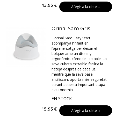
43,95 €
Afegir a la cistella
Orinal Saro Gris
L'orinal Saro Easy Start
acompanya l'infant en
l'aprenentatge per deixar el
bolquer amb un disseny
ergonòmic, còmode i estable. La
seva cubeta extraïble facilita la
neteja després de cada ús,
mentre que la seva base
antilliscant aporta més seguretat
durant aquesta important etapa
d'autonomia.
EN STOCK
15,95 €
Afegir a la cistella