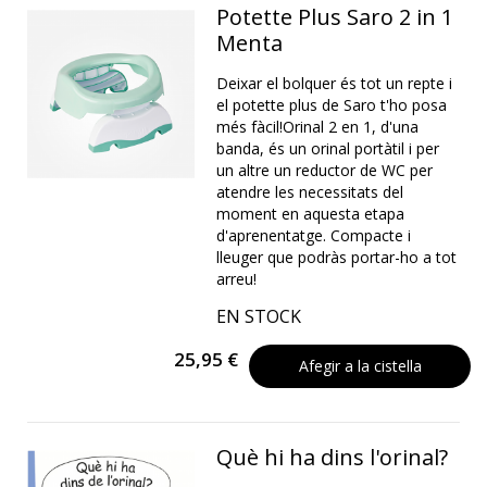
Potette Plus Saro 2 in 1
Menta
Deixar el bolquer és tot un repte i
el potette plus de Saro t'ho posa
més fàcil!Orinal 2 en 1, d'una
banda, és un orinal portàtil i per
un altre un reductor de WC per
atendre les necessitats del
moment en aquesta etapa
d'aprenentatge. Compacte i
lleuger que podràs portar-ho a tot
arreu!
EN STOCK
25,95 €
Afegir a la cistella
Què hi ha dins l'orinal?