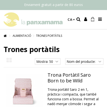
Enviament gratuït a partir de 80 euros
CA
ALIMENTACIÓ
TRONES PORTÀTILS
Trones portàtils
Trona Portàtil Saro
Born to be Wild
Trona portàtil Saro 2 en 1,
pràctica i compacta, que també
funciona com a bossa. Permet al
nadó menjar còmode i segur a