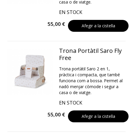
casa o de viatge.
EN STOCK
55,00 €
Afegir a la cistella
Trona Portàtil Saro Fly
Free
Trona portàtil Saro 2 en 1,
pràctica i compacta, que també
funciona com a bossa. Permet al
nadó menjar còmode i segur a
casa o de viatge.
EN STOCK
55,00 €
Afegir a la cistella