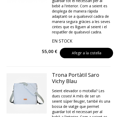
guardar tot el necessari per al
bebè a l'interior. Com a seient es
desplega de manera ràpida
adaptant-se a qualsevol cadira de
manera segura gràcies a les seves
cintes que es lliguen al seient i el
respatller de qualsevol cadira.
EN STOCK
55,00 €
Afegir a la cistella
Trona Portàtil Saro
Vichy Blau
Seient elevador o motxilla? Les
dues coses! A més de ser un
seient súper lleuger, també és una
bossa de viatge que permet
guardar tot el necessari per al
bebè a l'interior. Com a seient es