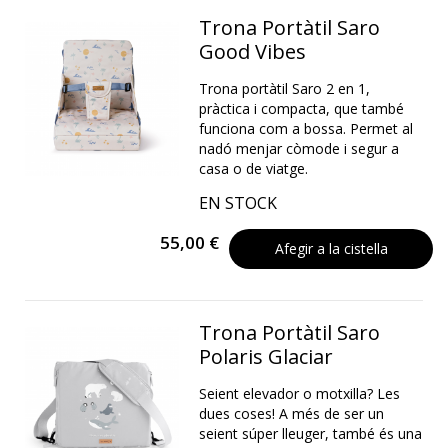
Trona Portàtil Saro
Good Vibes
Trona portàtil Saro 2 en 1,
pràctica i compacta, que també
funciona com a bossa. Permet al
nadó menjar còmode i segur a
casa o de viatge.
EN STOCK
55,00 €
Afegir a la cistella
Trona Portàtil Saro
Polaris Glaciar
Seient elevador o motxilla? Les
dues coses! A més de ser un
seient súper lleuger, també és una