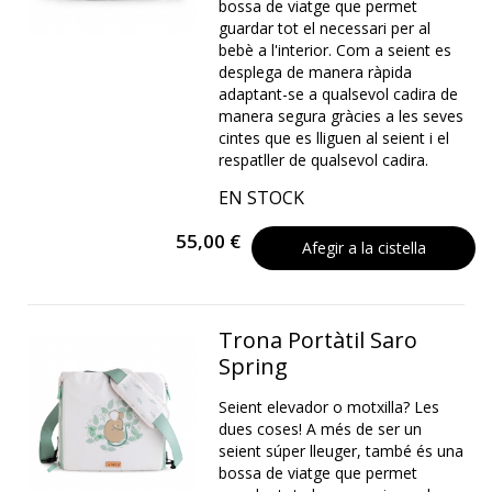
bossa de viatge que permet
guardar tot el necessari per al
bebè a l'interior. Com a seient es
desplega de manera ràpida
adaptant-se a qualsevol cadira de
manera segura gràcies a les seves
cintes que es lliguen al seient i el
respatller de qualsevol cadira.
EN STOCK
55,00 €
Afegir a la cistella
Trona Portàtil Saro
Spring
Seient elevador o motxilla? Les
dues coses! A més de ser un
seient súper lleuger, també és una
bossa de viatge que permet