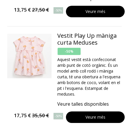
13,75 €
27,50 €
-50%
Veure més
Vestit Play Up màniga
curta Meduses
-50%
Aquest vestit està confeccionat
amb punt de cotó orgànic. És un
model amb coll rodó i màniga
curta, té una obertura a l'esquena
amb botons de coco, volant en el
pit i l'esquena. Estampat de
meduses.
Veure talles disponibles
17,75 €
35,50 €
-50%
Veure més