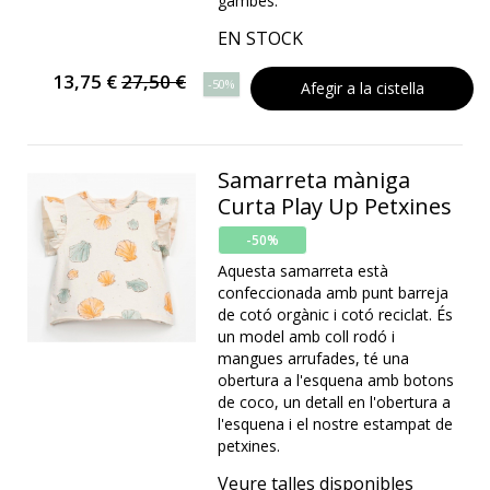
gambes.
EN STOCK
13,75 €
27,50 €
-50%
Afegir a la cistella
Samarreta màniga
Curta Play Up Petxines
-50%
Aquesta samarreta està
confeccionada amb punt barreja
de cotó orgànic i cotó reciclat. És
un model amb coll rodó i
mangues arrufades, té una
obertura a l'esquena amb botons
de coco, un detall en l'obertura a
l'esquena i el nostre estampat de
petxines.
Veure talles disponibles