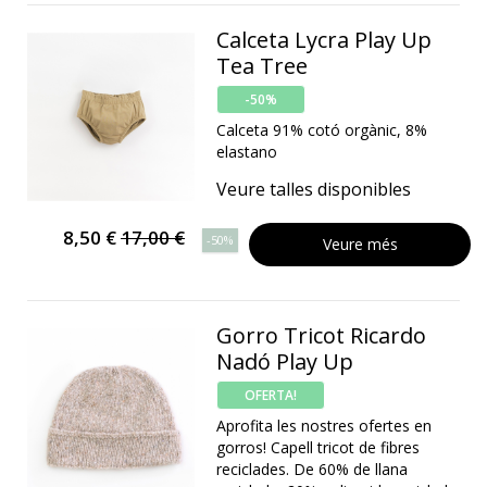
Calceta Lycra Play Up
Tea Tree
-50%
Calceta 91% cotó orgànic, 8%
elastano
Veure talles disponibles
8,50 €
17,00 €
-50%
Veure més
Gorro Tricot Ricardo
Nadó Play Up
OFERTA!
Aprofita les nostres ofertes en
gorros! Capell tricot de fibres
reciclades. De 60% de llana