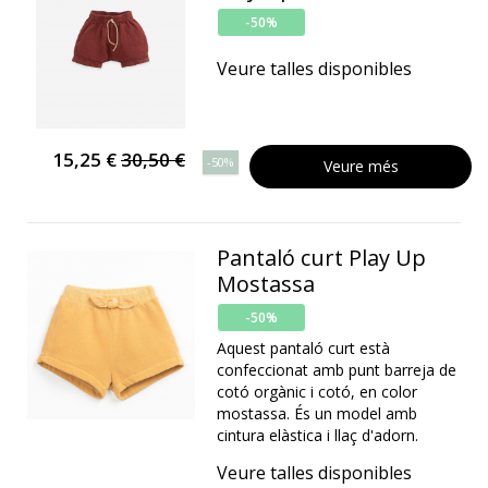
-50%
Veure talles disponibles
15,25 €
30,50 €
-50%
Veure més
Pantaló curt Play Up
Mostassa
-50%
Aquest pantaló curt està
confeccionat amb punt barreja de
cotó orgànic i cotó, en color
mostassa. És un model amb
cintura elàstica i llaç d'adorn.
Veure talles disponibles