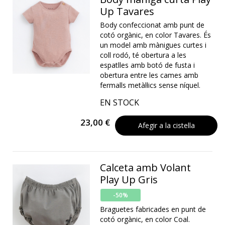
Up Tavares
Body confeccionat amb punt de
cotó orgànic, en color Tavares. És
un model amb mànigues curtes i
coll rodó, té obertura a les
espatlles amb botó de fusta i
obertura entre les cames amb
fermalls metàl·lics sense níquel.
EN STOCK
23,00 €
Afegir a la cistella
Calceta amb Volant
Play Up Gris
-50%
Braguetes fabricades en punt de
cotó orgànic, en color Coal.