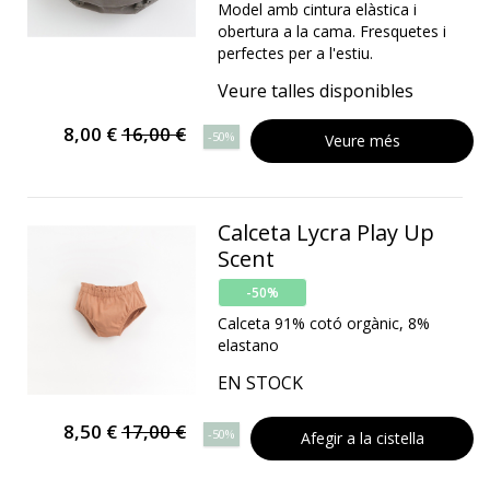
Model amb cintura elàstica i
obertura a la cama. Fresquetes i
perfectes per a l'estiu.
Veure talles disponibles
8,00 €
16,00 €
-50%
Veure més
Calceta Lycra Play Up
Scent
-50%
Calceta 91% cotó orgànic, 8%
elastano
EN STOCK
8,50 €
17,00 €
-50%
Afegir a la cistella