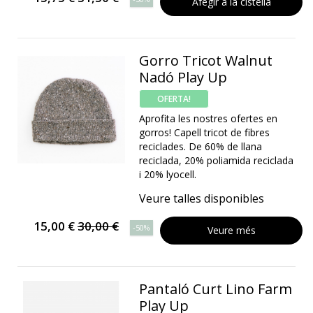
Afegir a la cistella
Gorro Tricot Walnut
Nadó Play Up
OFERTA!
Aprofita les nostres ofertes en
gorros! Capell tricot de fibres
reciclades. De 60% de llana
reciclada, 20% poliamida reciclada
i 20% lyocell.
Veure talles disponibles
15,00 €
30,00 €
-50%
Veure més
Pantaló Curt Lino Farm
Play Up