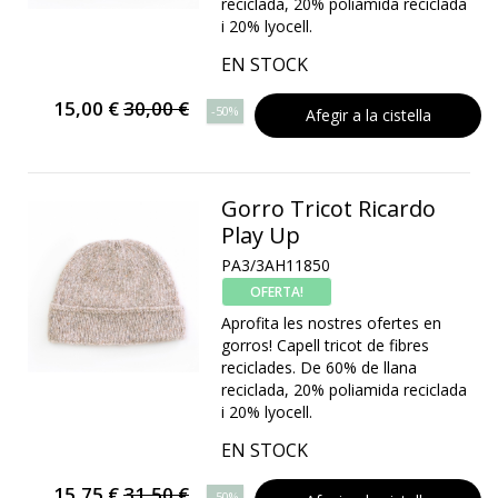
reciclada, 20% poliamida reciclada
i 20% lyocell.
EN STOCK
15,00 €
30,00 €
-50%
Afegir a la cistella
Gorro Tricot Ricardo
Play Up
PA3/3AH11850
OFERTA!
Aprofita les nostres ofertes en
gorros! Capell tricot de fibres
reciclades. De 60% de llana
reciclada, 20% poliamida reciclada
i 20% lyocell.
EN STOCK
15,75 €
31,50 €
-50%