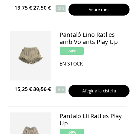
13,75 €
27,50 €
-50%
Veure més
Pantaló Lino Ratlles
amb Volants Play Up
-50%
EN STOCK
15,25 €
30,50 €
-50%
Afegir a la cistella
Pantaló Lli Ratlles Play
Up
-50%