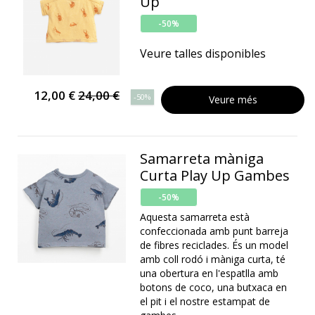
Up
-50%
Veure talles disponibles
12,00 €
24,00 €
-50%
Veure més
Samarreta màniga
Curta Play Up Gambes
-50%
Aquesta samarreta està
confeccionada amb punt barreja
de fibres reciclades. És un model
amb coll rodó i màniga curta, té
una obertura en l'espatlla amb
botons de coco, una butxaca en
el pit i el nostre estampat de