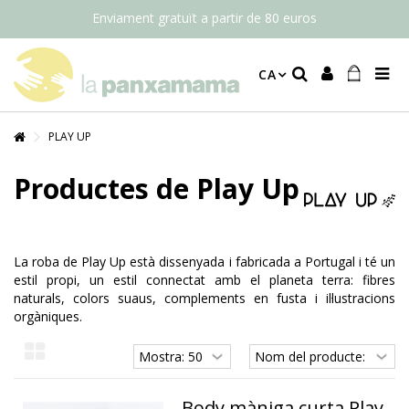
Enviament gratuït a partir de 80 euros
CA
PLAY UP
Productes de Play Up
La roba de Play Up està dissenyada i fabricada a Portugal i té un
estil propi, un estil connectat amb el planeta terra: fibres
naturals, colors suaus, complements en fusta i il·lustracions
orgàniques.
Body màniga curta Play