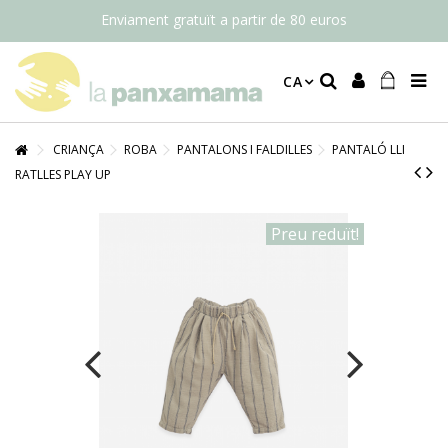
Enviament gratuït a partir de 80 euros
CA
CRIANÇA
ROBA
PANTALONS I FALDILLES
PANTALÓ LLI
RATLLES PLAY UP
Preu reduït!