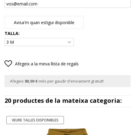
Avisa'm quan estigui disponible
TALLA:
Afegeix a la meva llista de regals
Afegeix
80,00 €
més per gaudir d'enviament gratuït!
20 productes de la mateixa categoria:
VEURE TALLES DISPONIBLES
-50%