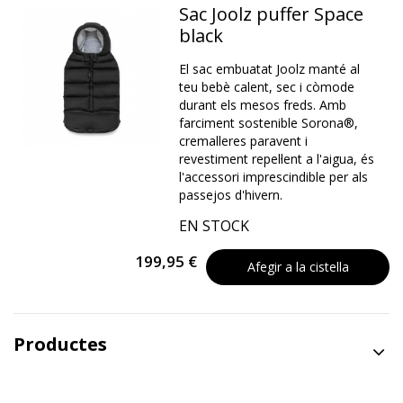
Sac Joolz puffer Space
black
El sac embuatat Joolz manté al
teu bebè calent, sec i còmode
durant els mesos freds. Amb
farciment sostenible Sorona®,
cremalleres paravent i
revestiment repel·lent a l'aigua, és
l'accessori imprescindible per als
passejos d'hivern.
EN STOCK
199,95 €
Afegir a la cistella
Productes