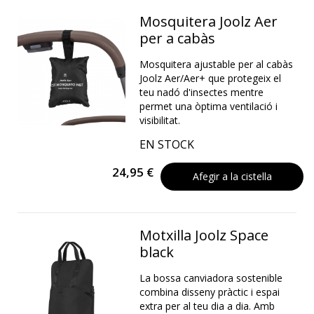
Mosquitera Joolz Aer
per a cabàs
Mosquitera ajustable per al cabàs
Joolz Aer/Aer+ que protegeix el
teu nadó d'insectes mentre
permet una òptima ventilació i
visibilitat.
EN STOCK
24,95 €
Afegir a la cistella
Motxilla Joolz Space
black
La bossa canviadora sostenible
combina disseny pràctic i espai
extra per al teu dia a dia. Amb