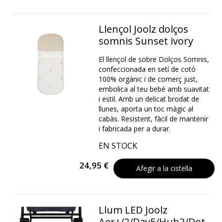
Llençol Joolz dolços
somnis Sunset ivory
El llençol de sobre Dolços Somnis,
confeccionada en setí de cotó
100% orgànic i de comerç just,
embolica al teu bebè amb suavitat
i estil. Amb un delicat brodat de
llunes, aporta un toc màgic al
cabàs. Resistent, fàcil de mantenir
i fabricada per a durar.
EN STOCK
24,95 €
Afegir a la cistella
Llum LED Joolz
Aer+/2/Day5/Hub2/Dot