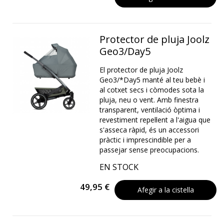
Protector de pluja Joolz
Geo3/Day5
El protector de pluja Joolz
Geo3/*Day5 manté al teu bebè i
al cotxet secs i còmodes sota la
pluja, neu o vent. Amb finestra
transparent, ventilació òptima i
revestiment repel·lent a l'aigua que
s'asseca ràpid, és un accessori
pràctic i imprescindible per a
passejar sense preocupacions.
EN STOCK
49,95 €
Afegir a la cistella