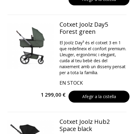
Cotxet Joolz Day5
Forest green
El Joolz Day⁵ és el cotxet 3 en 1
que redefineix el confort premium.
Lleuger, ergonòmic i elegant,
cuida al teu bebè des del
naixement amb un disseny pensat
per a tota la família.
EN STOCK
1 299,00 €
Afegir a la cistella
Cotxet Joolz Hub2
Space black