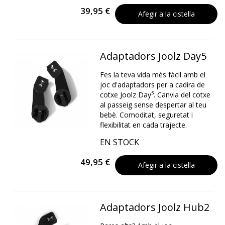
39,95 €
Afegir a la cistella
Adaptadors Joolz Day5
Fes la teva vida més fàcil amb el
joc d'adaptadors per a cadira de
cotxe Joolz Day⁵. Canvia del cotxe
al passeig sense despertar al teu
bebè. Comoditat, seguretat i
flexibilitat en cada trajecte.
EN STOCK
49,95 €
Afegir a la cistella
Adaptadors Joolz Hub2