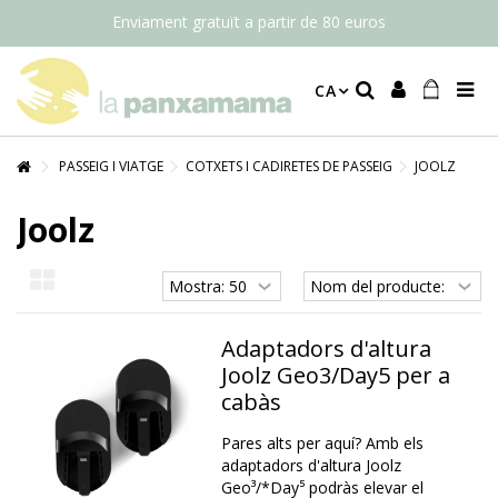
Enviament gratuït a partir de 80 euros
CA
PASSEIG I VIATGE
COTXETS I CADIRETES DE PASSEIG
JOOLZ
Joolz
Adaptadors d'altura
Joolz Geo3/Day5 per a
cabàs
Pares alts per aquí? Amb els
adaptadors d'altura Joolz
Geo³/*Day⁵ podràs elevar el