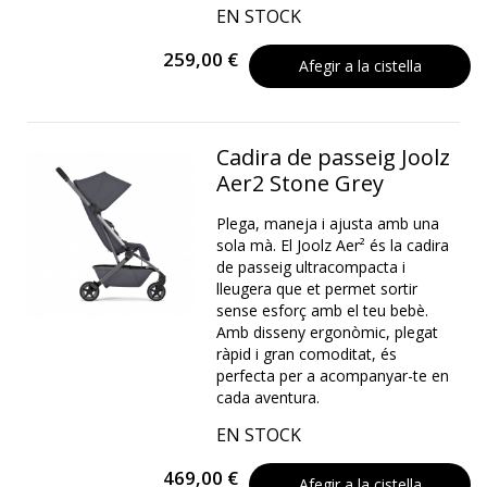
EN STOCK
259,00 €
Afegir a la cistella
Cadira de passeig Joolz
Aer2 Stone Grey
Plega, maneja i ajusta amb una
sola mà. El Joolz Aer² és la cadira
de passeig ultracompacta i
lleugera que et permet sortir
sense esforç amb el teu bebè.
Amb disseny ergonòmic, plegat
ràpid i gran comoditat, és
perfecta per a acompanyar-te en
cada aventura.
EN STOCK
469,00 €
Afegir a la cistella