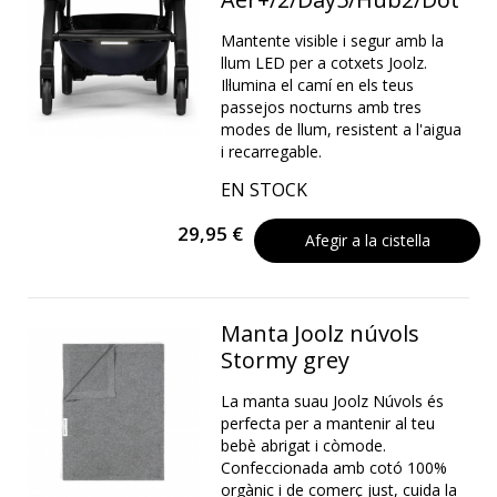
Mantente visible i segur amb la
llum LED per a cotxets Joolz.
Il·lumina el camí en els teus
passejos nocturns amb tres
modes de llum, resistent a l'aigua
i recarregable.
EN STOCK
29,95 €
Afegir a la cistella
Manta Joolz núvols
Stormy grey
La manta suau Joolz Núvols és
perfecta per a mantenir al teu
bebè abrigat i còmode.
Confeccionada amb cotó 100%
orgànic i de comerç just, cuida la