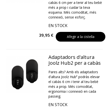
cabàs 6 cm per a tenir al teu bebè
més a prop i cuidar la teva
esquena. Més comoditat, més
connexió, sense esforç.
EN STOCK
39,95 €
Afegir a la cistella
Adaptadors d'altura
Joolz Hub2 per a cabàs
Pares alts? Amb els adaptadors
d'altura Joolz Hub² podràs elevar
el cabàs 6 cm i tenir al teu bebè
més a prop. Més comoditat,
ergonomia i connexió en cada
passeig.
EN STOCK