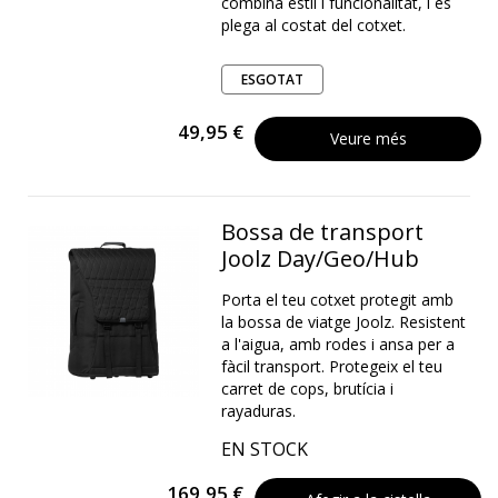
combina estil i funcionalitat, i es
plega al costat del cotxet.
ESGOTAT
49,95 €
Veure més
Bossa de transport
Joolz Day/Geo/Hub
Porta el teu cotxet protegit amb
la bossa de viatge Joolz. Resistent
a l'aigua, amb rodes i ansa per a
fàcil transport. Protegeix el teu
carret de cops, brutícia i
rayaduras.
EN STOCK
169,95 €