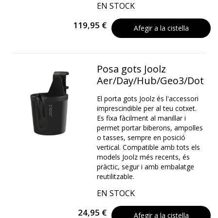
EN STOCK
119,95 €
Afegir a la cistella
Posa gots Joolz
Aer/Day/Hub/Geo3/Dot
El porta gots Joolz és l'accessori
imprescindible per al teu cotxet.
Es fixa fàcilment al manillar i
permet portar biberons, ampolles
o tasses, sempre en posició
vertical. Compatible amb tots els
models Joolz més recents, és
pràctic, segur i amb embalatge
reutilitzable.
EN STOCK
24,95 €
Afegir a la cistella