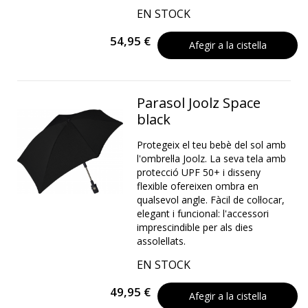
EN STOCK
54,95 €
Afegir a la cistella
Parasol Joolz Space
black
Protegeix el teu bebè del sol amb
l'ombrel·la Joolz. La seva tela amb
protecció UPF 50+ i disseny
flexible ofereixen ombra en
qualsevol angle. Fàcil de col·locar,
elegant i funcional: l'accessori
imprescindible per als dies
assolellats.
EN STOCK
49,95 €
Afegir a la cistella