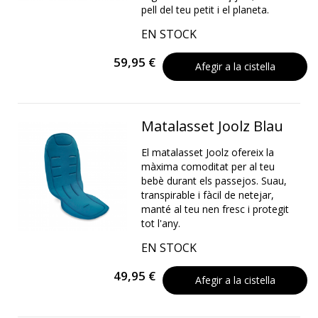
pell del teu petit i el planeta.
EN STOCK
59,95 €
Afegir a la cistella
Matalasset Joolz Blau
El matalasset Joolz ofereix la
màxima comoditat per al teu
bebè durant els passejos. Suau,
transpirable i fàcil de netejar,
manté al teu nen fresc i protegit
tot l'any.
EN STOCK
49,95 €
Afegir a la cistella