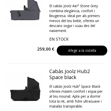
El cabàs Joolz Aer² Stone Grey
combina elegància, confort i
lleugeresa. Ideal per als primers
mesos del teu bebè, ofereix un
descans segur i suau des del
naixement.
EN STOCK
259,00 €
Afegir a la cistella
Cabàs Joolz Hub2
Space black
El cabàs Joolz Hub² Space Black
ofereix màxim confort i espai per
al teu nounat. Apte per a dormir
tota la nit, amb folre ultrasuave i
matalàs transpirable.