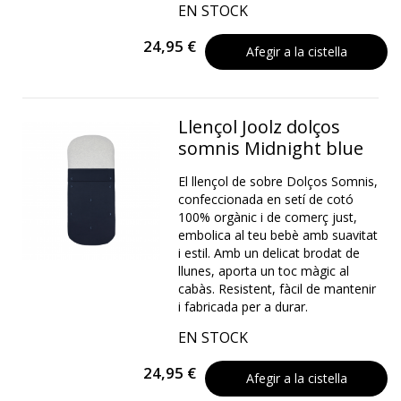
EN STOCK
24,95 €
Afegir a la cistella
Llençol Joolz dolços
somnis Midnight blue
El llençol de sobre Dolços Somnis,
confeccionada en setí de cotó
100% orgànic i de comerç just,
embolica al teu bebè amb suavitat
i estil. Amb un delicat brodat de
llunes, aporta un toc màgic al
cabàs. Resistent, fàcil de mantenir
i fabricada per a durar.
EN STOCK
24,95 €
Afegir a la cistella