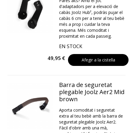
Pares alts? Amb el joc
d'adaptadors per a elevació de
cabàs Joolz Hub², podràs pujar el
cabàs 6 cm per a tenir al teu bebè
més a prop i cuidar la teva
esquena. Més comoditat i
proximitat en cada passeig.
EN STOCK
49,95 €
Afegir a la cistella
Barra de seguretat
plegable Joolz Aer2 Mid
brown
Aporta comoditat i seguretat
extra al teu bebè amb la barra de
seguretat plegable Joolz Aer2.
Fàcil d'obrir amb una mà,