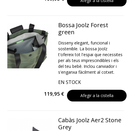
Afegir a la cistella
Bossa Joolz Forest
green
Disseny elegant, funcional i
sostenible. La bossa Joolz
t'ofereix tot l'espai que necessites
per als teus imprescindibles i els
del teu bebè. Inclou canviador i
s'enganxa fàcilment al cotxet.
EN STOCK
119,95 €
Afegir a la cistella
Cabàs Joolz Aer2 Stone
Grey