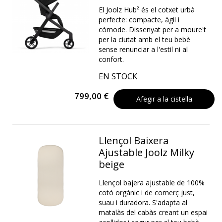
El Joolz Hub² és el cotxet urbà
perfecte: compacte, àgil i
còmode. Dissenyat per a moure't
per la ciutat amb el teu bebè
sense renunciar a l'estil ni al
confort.
EN STOCK
799,00 €
Afegir a la cistella
Llençol Baixera
Ajustable Joolz Milky
beige
Llençol bajera ajustable de 100%
cotó orgànic i de comerç just,
suau i duradora. S'adapta al
matalàs del cabàs creant un espai