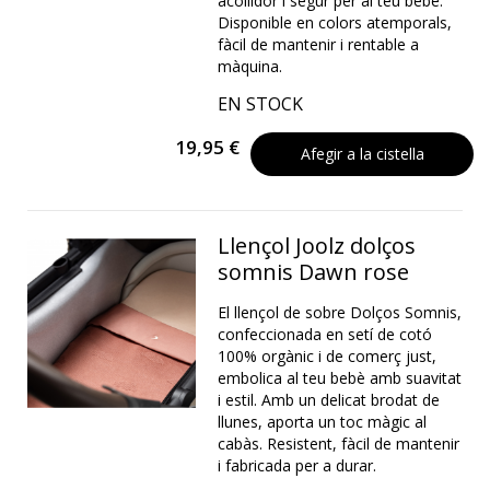
acollidor i segur per al teu bebè.
Disponible en colors atemporals,
fàcil de mantenir i rentable a
màquina.
EN STOCK
19,95 €
Afegir a la cistella
Llençol Joolz dolços
somnis Dawn rose
El llençol de sobre Dolços Somnis,
confeccionada en setí de cotó
100% orgànic i de comerç just,
embolica al teu bebè amb suavitat
i estil. Amb un delicat brodat de
llunes, aporta un toc màgic al
cabàs. Resistent, fàcil de mantenir
i fabricada per a durar.