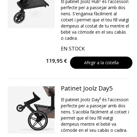
El patinet Joolz Hub² és l'accessori
perfecte per a passejar amb dos
nens. S'enganxa fàcilment al
cotxet i permet que el teu fill viatgi
dempeus al costat de tu mentre el
bebè va còmode en el seu cabàs
o cadira.
EN STOCK
119,95 €
Afegir a la cistella
Patinet Joolz Day5
El patinet Joolz Day⁵ és l'accessori
perfecte per a passejar amb dos
nens. S'acobla fàcilment al cotxet i
permet que el teu fill viatgi
dempeus mentre el bebè va
còmode en el seu cabàs o cadira.