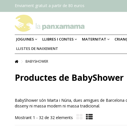
Enviament gratuït a partir de 80 euros
JOGUINES
LLIBRES I CONTES
MATERNITAT
CRIAN
LLISTES DE NAIXEMENT
BABYSHOWER
Productes de BabyShower
BabyShower
són Marta i Núria, dues amigues de Barcelona qu
disseny ni massa modern ni massa tradicional.
Mostrant 1 - 32 de 32 elements