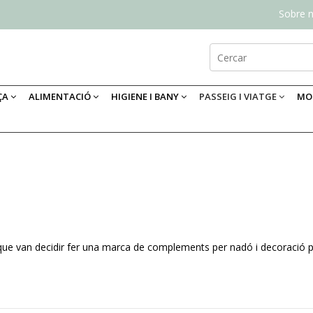
Sobre n
ÇA
ALIMENTACIÓ
HIGIENE I BANY
PASSEIG I VIATGE
MOB
e van decidir fer una marca de complements per nadó i decoració per