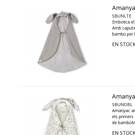
Amanya
SBUNLTE
Embolica el
Amb caputxa 
bambú per br
EN STOC
Amanya
SBUNOBL
Amanyac amb
els primers
de bambúMe
EN STOC