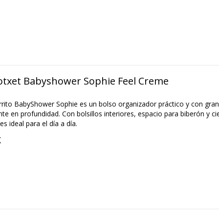
otxet Babyshower Sophie Feel Creme
rrito BabyShower Sophie es un bolso organizador práctico y con gran
te en profundidad. Con bolsillos interiores, espacio para biberón y ci
es ideal para el día a día.
K