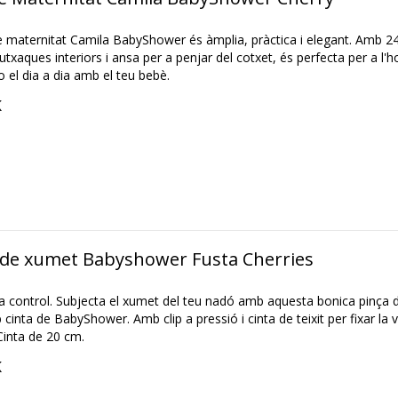
 maternitat Camila BabyShower és àmplia, pràctica i elegant. Amb 2
utxaques interiors i ansa per a penjar del cotxet, és perfecta per a l'ho
 el dia a dia amb el teu bebè.
K
de xumet Babyshower Fusta Cherries
 control. Subjecta el xumet del teu nadó amb aquesta bonica pinça d
cinta de BabyShower. Amb clip a pressió i cinta de teixit per fixar la
Cinta de 20 cm.
K