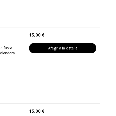
15,00 €
e fusta
Afegir a la cistella
 volandera
15,00 €