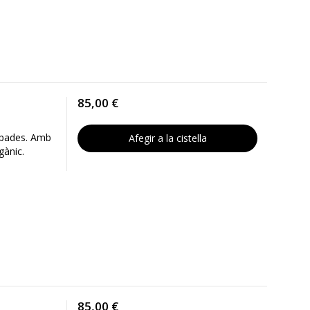
85,00 €
capades. Amb
Afegir a la cistella
gànic.
85,00 €