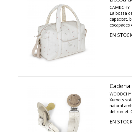
CAMBCHY
La bossa de
capacitat, b
escapades o
EN STOC
Cadena 
WOODCHY
Xumets sota
natural amb 
del xumet. 
EN STOC