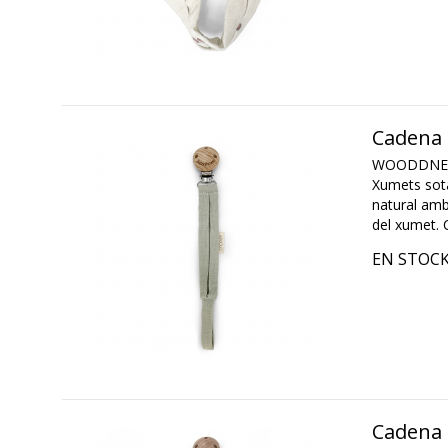
Cadena 
WOODDNE
Xumets sota
natural amb 
del xumet. 
EN STOC
Cadena 