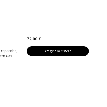
72,00 €
 capacidad,
Afegir a la cistella
erre con