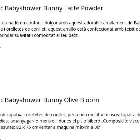
c Babyshower Bunny Latte Powder
 teu nadó en confort i dolçor amb aquest adorable arrullament de B
i orelletes de conillet, aquest arrullo està confeccionat amb teixit de
indar suavitat i comoditat al teu petit.
K
c Babyshower Bunny Olive Bloom
 caputxa i orelletes de conillet, per a una multitud d'usos: tapar al 
 dies, amanyagar-lo mentre li dones el pit o biberó...Composició: visco
sures: 82 x 75 cmRentar a màquina màxim a 30º
K