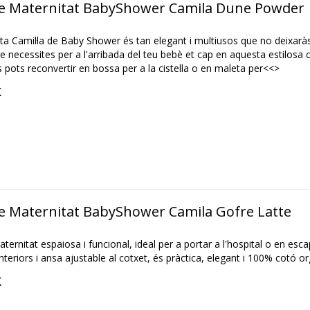
e Maternitat BabyShower Camila Dune Powder
ta Camil·la de Baby Shower és tan elegant i multiusos que no deixaràs
ue necessites per a l'arribada del teu bebè et cap en aquesta estilosa 
 pots reconvertir en bossa per a la cistella o en maleta per<<>
K
e Maternitat BabyShower Camila Gofre Latte
ternitat espaiosa i funcional, ideal per a portar a l'hospital o en es
teriors i ansa ajustable al cotxet, és pràctica, elegant i 100% cotó or
K