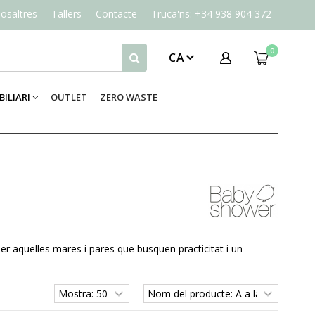
osaltres
Tallers
Contacte
Truca'ns: +34 938 904 372
0
CA
ILIARI
OUTLET
ZERO WASTE
 aquelles mares i pares que busquen practicitat i un