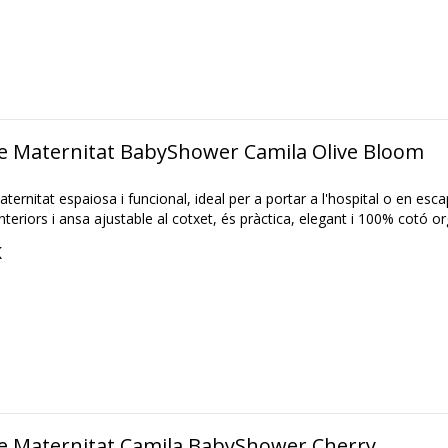
e Maternitat BabyShower Camila Olive Bloom
ternitat espaiosa i funcional, ideal per a portar a l'hospital o en es
teriors i ansa ajustable al cotxet, és pràctica, elegant i 100% cotó or
K
e Maternitat Camila BabyShower Cherry