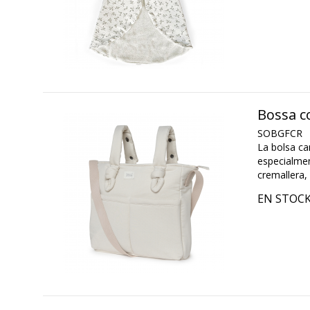
Bossa c
SOBGFCR
La bolsa ca
especialmen
cremallera, 
EN STOC