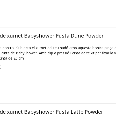
de xumet Babyshower Fusta Dune Powder
 control. Subjecta el xumet del teu nadó amb aquesta bonica pinça d
cinta de BabyShower. Amb clip a pressió i cinta de teixit per fixar la
Cinta de 20 cm.
K
de xumet Babyshower Fusta Latte Powder