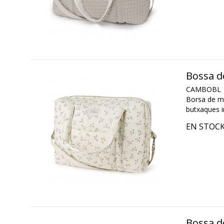
Bossa d
CAMBOBL
Borsa de ma
butxaques in
EN STOC
Bossa d