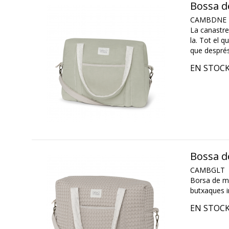
Bossa d
CAMBDNE
La canastre
la. Tot el q
que després
EN STOC
Bossa d
CAMBGLT
Borsa de ma
butxaques in
EN STOC