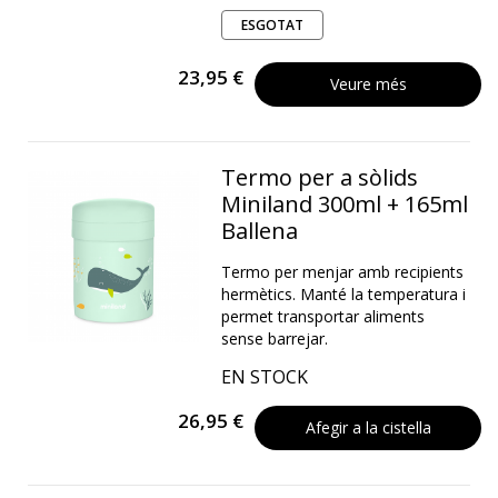
ESGOTAT
23,95 €
Veure més
Termo per a sòlids
Miniland 300ml + 165ml
Ballena
Termo per menjar amb recipients
hermètics. Manté la temperatura i
permet transportar aliments
sense barrejar.
EN STOCK
26,95 €
Afegir a la cistella