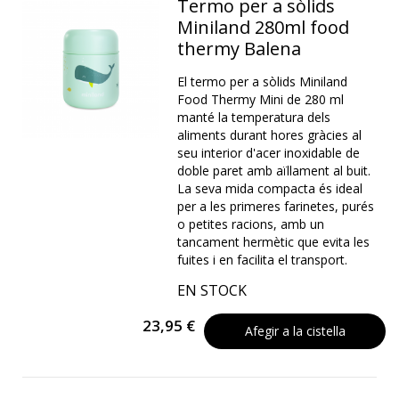
Termo per a sòlids
Miniland 280ml food
thermy Balena
El termo per a sòlids Miniland
Food Thermy Mini de 280 ml
manté la temperatura dels
aliments durant hores gràcies al
seu interior d'acer inoxidable de
doble paret amb aïllament al buit.
La seva mida compacta és ideal
per a les primeres farinetes, purés
o petites racions, amb un
tancament hermètic que evita les
fuites i en facilita el transport.
EN STOCK
23,95 €
Afegir a la cistella