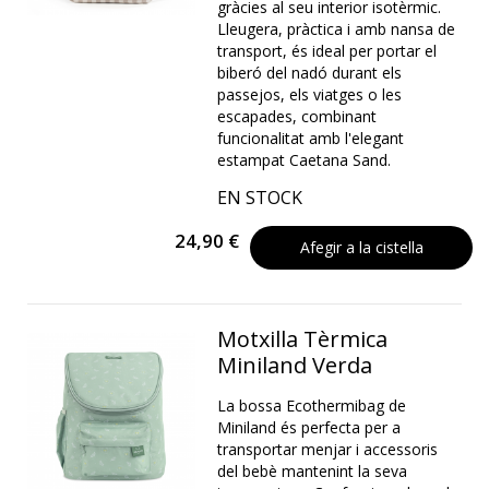
gràcies al seu interior isotèrmic.
Lleugera, pràctica i amb nansa de
transport, és ideal per portar el
biberó del nadó durant els
passejos, els viatges o les
escapades, combinant
funcionalitat amb l'elegant
estampat Caetana Sand.
EN STOCK
24,90 €
Afegir a la cistella
Motxilla Tèrmica
Miniland Verda
La bossa Ecothermibag de
Miniland és perfecta per a
transportar menjar i accessoris
del bebè mantenint la seva