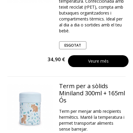
temperatura. Confeccionada amb
teixit reciclat (rPET), compta amb
butxaques organitzadores i
compartiments tèrmics. Ideal per
al dia a dia o sortides amb el teu
bebè.
ESGOTAT
34,90 €
Veure més
Term per a sòlids
Miniland 300ml + 165ml
Ós
Term per menjar amb recipients
hermètics. Manté la temperatura i
permet transportar aliments
sense barrejar.