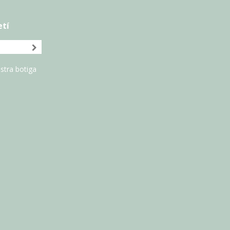
etí
stra botiga