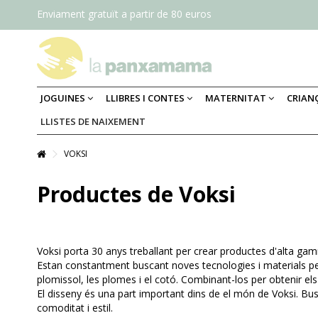
Enviament gratuït a partir de 80 euros
JOGUINES
LLIBRES I CONTES
MATERNITAT
CRIAN
LLISTES DE NAIXEMENT
VOKSI
Productes de Voksi
Voksi porta 30 anys treballant per crear productes d'alta gam
Estan constantment buscant noves tecnologies i materials per c
plomissol, les plomes i el cotó. Combinant-los per obtenir els mil
El disseny és una part important dins de el món de Voksi. Bus
comoditat i estil.