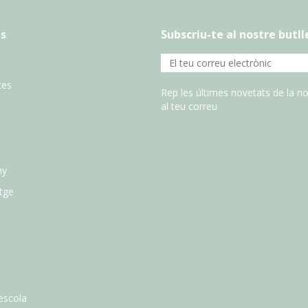
s
Subscriu-te al nostre butll
tes
Rep les últimes novetats de la no
al teu correu
ny
atge
escola