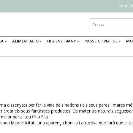
Sobre n
ÇA
ALIMENTACIÓ
HIGIENE I BANY
PASSEIG I VIATGE
MOB
ma dissenyats per fer la vida dels nadons i els seus pares i mares mé
rear els seus fantàstics productes. Els materials naturals segueixen s
lor per al teu fill o filla.
quen la practicitat i una aparença bonica i atractiva que farà que el