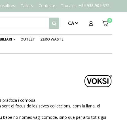
osaltres
Tallers
Contacte
Truca'ns: +34 938 904 372
0
CA
ILIARI
OUTLET
ZERO WASTE
s pràctica i còmoda.
ent el focus de les seves col·leccions, com la llana, el
 teu bebè no només vagi còmode, sinó que per a tu tot sigui