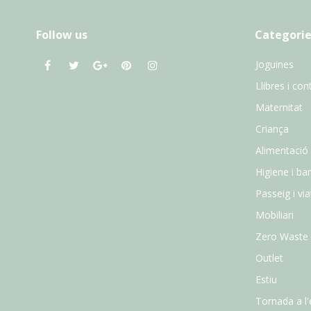
Follow us
Categorie
Joguines
Llibres i con
Maternitat
Criança
Alimentació
Higiene i ba
Passeig i vi
Mobiliari
Zero Waste
Outlet
Estiu
Tornada a l'