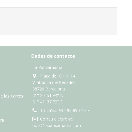
Dades de contacte
La Panxamama
Plaça de l'Oli nº 14
Vilafranca del Penedès
08720 Barcelona
41° 20' 51.94'' N
de les Xarxes
01° 41' 37.72" E
Truca'ns:
+34 93 890 43 72
Correu electrònic:
ra
hola@lapanxamama.com