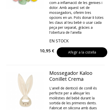
com a inflamació de les genives i
dolor. Amb aquest set de
mossegadors, oferim tres
opcions en un. Pots donar-li totes
les claus al teu bebè o usar cada
peça per separat, gràcies a
l'obertura de l'anella
EN STOCK
10,95 €
Afegir a la cistella
Mossegador Kaloo
Conillet Crema
L'anell de dentició de conill és
perfecte per a alleujar les
molèsties del bebè durant la
sortida de les primeres dents.
Fabricat en silicona amb dues