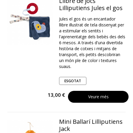
Llibre de jocs
Lilliputiens Jules el gos
Jules el gos és un encantador
llibre il·lustrat de tela dissenyat per
a estimular els sentits i
l'aprenentatge dels bebès des dels
6 mesos. A través d'una divertida
història de cotxes i mitjans de
transport, els petits descobriran
un món ple de color i textures
suaus.
ESGOTAT
13,00 €
Veure més
Mini Ballarí Lilliputiens
Jack