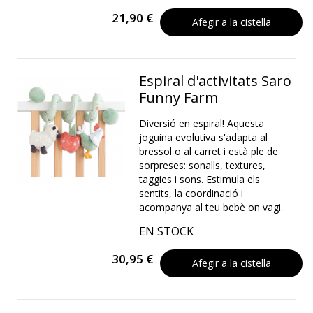
21,90 €
Afegir a la cistella
Espiral d'activitats Saro
Funny Farm
Diversió en espiral! Aquesta
joguina evolutiva s'adapta al
bressol o al carret i està ple de
sorpreses: sonalls, textures,
taggies i sons. Estimula els
sentits, la coordinació i
acompanya al teu bebè on vagi.
EN STOCK
30,95 €
Afegir a la cistella