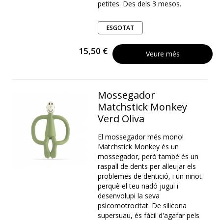
petites. Des dels 3 mesos.
ESGOTAT
15,50 €
Veure més
Mossegador
Matchstick Monkey
Verd Oliva
El mossegador més mono!
Matchstick Monkey és un
mossegador, però també és un
raspall de dents per alleujar els
problemes de dentició, i un ninot
perquè el teu nadó jugui i
desenvolupi la seva
psicomotrocitat. De silicona
supersuau, és fàcil d'agafar pels