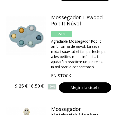
Mossegador Liewood
Pop It Núvol
-50%
Agradable Mossegador Pop It
amb forma de núvol. La seva
mida i suavitat el fan perfecte per
a les petites mans infantils. Us
ajudarà a practicar un joc relaxat
ia millorar la concentració.
EN STOCK
9,25 €
18,50 €
-50%
Afegir a la cistella
Mossegador