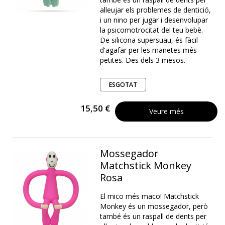
alleujar els problemes de dentició,
i un nino per jugar i desenvolupar
la psicomotrocitat del teu bebè.
De silicona supersuau, és fàcil
d'agafar per les manetes més
petites. Des dels 3 mesos.
ESGOTAT
15,50 €
Veure més
Mossegador
Matchstick Monkey
Rosa
El mico més maco! Matchstick
Monkey és un mossegador, però
també és un raspall de dents per