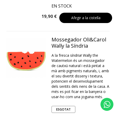
EN STOCK
19,90 €
Afegir a la cistella
Mossegador Oli&Carol
Wally la Síndria
A la fresca síndria! Wally the
Watermelon és un mossegador
de cautxú natural i està pintat a
mà amb pigments naturals, i, amb
el seu divertit disseny i textura,
potencien el desenvolupament
dels sentits dels nens de la casa. A
més es pot ficar en la banyera o
usar-ho com una joguina més.
ESGOTAT