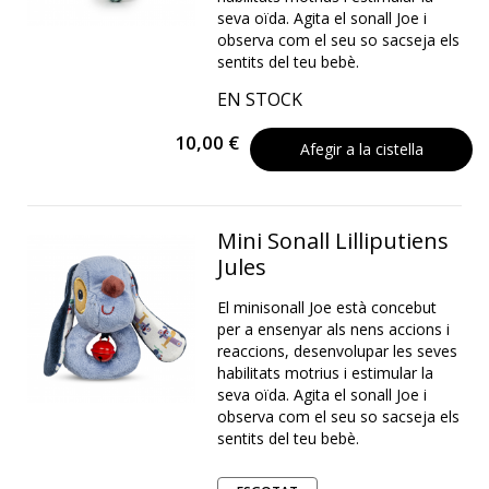
seva oïda. Agita el sonall Joe i
observa com el seu so sacseja els
sentits del teu bebè.
EN STOCK
10,00 €
Afegir a la cistella
Mini Sonall Lilliputiens
Jules
El minisonall Joe està concebut
per a ensenyar als nens accions i
reaccions, desenvolupar les seves
habilitats motrius i estimular la
seva oïda. Agita el sonall Joe i
observa com el seu so sacseja els
sentits del teu bebè.