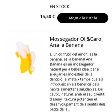
EN STOCK
15,50 €
Afegir a la cistella
Mossegador Oli&Carol
Ana la Banana
El único fruto del amor, ¡es la
banana, es la banana! Ana
Banana és un mossegador
natural per a bebès ideal per a
alleujar les molèsties de la
dentició, al mateix temps que els
introdueix en els beneficis dels
hàbits alimentaris saludables. De
cautxú natural, amb el seu divertit
disseny i textura potencien el
desenvolupament dels sentits dels
petits de la...