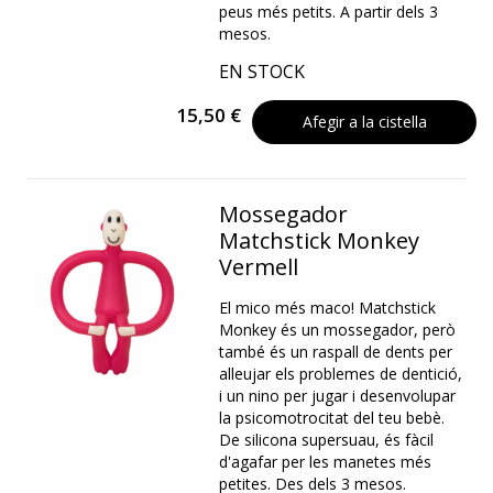
peus més petits. A partir dels 3
mesos.
EN STOCK
15,50 €
Afegir a la cistella
Mossegador
Matchstick Monkey
Vermell
El mico més maco! Matchstick
Monkey és un mossegador, però
també és un raspall de dents per
alleujar els problemes de dentició,
i un nino per jugar i desenvolupar
la psicomotrocitat del teu bebè.
De silicona supersuau, és fàcil
d'agafar per les manetes més
petites. Des dels 3 mesos.