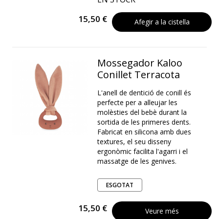
15,50 €
Afegir a la cistella
Mossegador Kaloo
Conillet Terracota
L'anell de dentició de conill és
perfecte per a alleujar les
molèsties del bebè durant la
sortida de les primeres dents.
Fabricat en silicona amb dues
textures, el seu disseny
ergonòmic facilita l'agarri i el
massatge de les genives.
ESGOTAT
15,50 €
Veure més