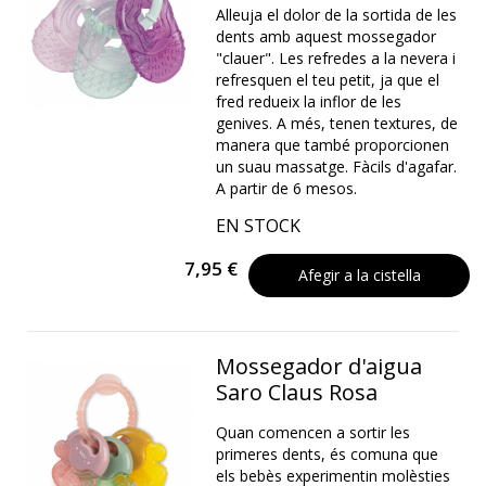
Alleuja el dolor de la sortida de les
dents amb aquest mossegador
"clauer". Les refredes a la nevera i
refresquen el teu petit, ja que el
fred redueix la inflor de les
genives. A més, tenen textures, de
manera que també proporcionen
un suau massatge. Fàcils d'agafar.
A partir de 6 mesos.
EN STOCK
7,95 €
Afegir a la cistella
Mossegador d'aigua
Saro Claus Rosa
Quan comencen a sortir les
primeres dents, és comuna que
els bebès experimentin molèsties