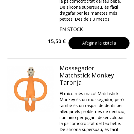
la psicomotrocitat del teu bebè.
De silicona supersuau, és fàcil
d'agafar per les manetes més
petites. Des dels 3 mesos.
EN STOCK
15,50 €
Afegir a la cistella
Mossegador
Matchstick Monkey
Taronja
El mico més maco! Matchstick
Monkey és un mossegador, però
també és un raspall de dents per
alleujar els problemes de dentició,
i un nino per jugar i desenvolupar
la psicomotrocitat del teu bebè.
De silicona supersuau, és fàcil