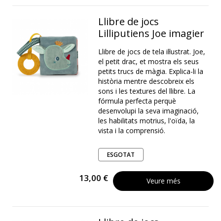
Llibre de jocs
Lilliputiens Joe imagier
Llibre de jocs de tela il·lustrat. Joe,
el petit drac, et mostra els seus
petits trucs de màgia. Explica-li la
història mentre descobreix els
sons i les textures del llibre. La
fórmula perfecta perquè
desenvolupi la seva imaginació,
les habilitats motrius, l'oïda, la
vista i la comprensió.
ESGOTAT
13,00 €
Veure més