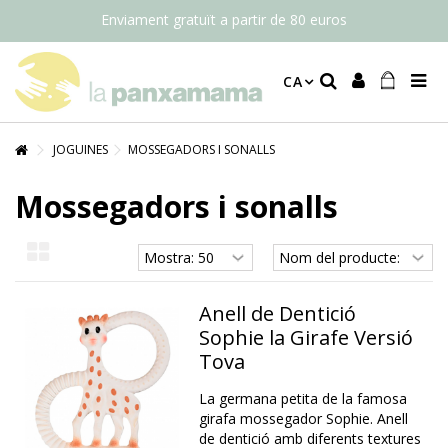
Enviament gratuït a partir de 80 euros
CA
JOGUINES
MOSSEGADORS I SONALLS
Mossegadors i sonalls
Anell de Dentició
Sophie la Girafe Versió
Tova
La germana petita de la famosa
girafa mossegador Sophie. Anell
de dentició amb diferents textures