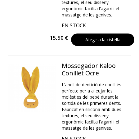
textures, el seu disseny
ergonòmic facilita l'agarri i el
massatge de les genives.
EN STOCK
15,50 €
Afegir a la cistella
Mossegador Kaloo
Conillet Ocre
L'anell de dentició de conill és
perfecte per a alleujar les
molèsties del bebè durant la
sortida de les primeres dents.
Fabricat en silicona amb dues
textures, el seu disseny
ergonòmic facilita l'agarri i el
massatge de les genives.
EN STOCK