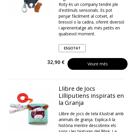
Roty és un company tendre ple
d'estímuls sensorials. Es pot
penjar fàcilment al cotxet, el
bressol o la cadira, oferint diversió
i aprenentatge als més petits en
qualsevol moment.
ESGOTAT
32,90 €
Veure més
Llibre de Jocs
Lilliputiens inspirats en
la Granja
Llibre de jocs de tela il.lustrat amb
animals de granja. Explica-li la
història mentre descobreix els
sons i les textures del llibre. La