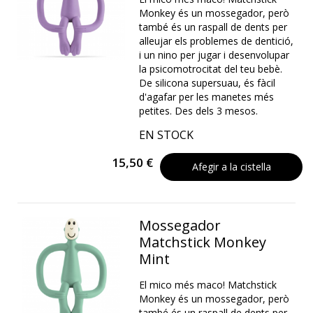
Monkey és un mossegador, però
també és un raspall de dents per
alleujar els problemes de dentició,
i un nino per jugar i desenvolupar
la psicomotrocitat del teu bebè.
De silicona supersuau, és fàcil
d'agafar per les manetes més
petites. Des dels 3 mesos.
EN STOCK
15,50 €
Afegir a la cistella
Mossegador
Matchstick Monkey
Mint
El mico més maco! Matchstick
Monkey és un mossegador, però
també és un raspall de dents per