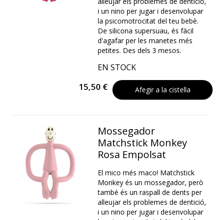
alleujar els problemes de dentició,
i un nino per jugar i desenvolupar
la psicomotrocitat del teu bebè.
De silicona supersuau, és fàcil
d'agafar per les manetes més
petites. Des dels 3 mesos.
EN STOCK
15,50 €
Afegir a la cistella
Mossegador
Matchstick Monkey
Rosa Empolsat
El mico més maco! Matchstick
Monkey és un mossegador, però
també és un raspall de dents per
alleujar els problemes de dentició,
i un nino per jugar i desenvolupar