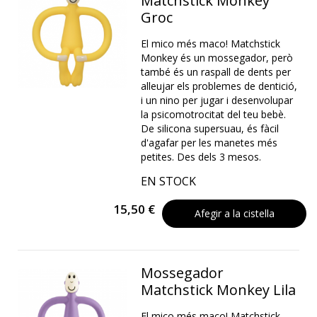
Matchstick Monkey
Groc
El mico més maco! Matchstick
Monkey és un mossegador, però
també és un raspall de dents per
alleujar els problemes de dentició,
i un nino per jugar i desenvolupar
la psicomotrocitat del teu bebè.
De silicona supersuau, és fàcil
d'agafar per les manetes més
petites. Des dels 3 mesos.
EN STOCK
15,50 €
Afegir a la cistella
Mossegador
Matchstick Monkey Lila
El mico més maco! Matchstick