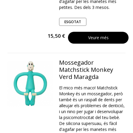
d'agafar per les manetes més
petites. Des dels 3 mesos.
ESGOTAT
15,50 €
Veure més
Mossegador
Matchstick Monkey
Verd Maragda
El mico més maco! Matchstick
Monkey és un mossegador, però
també és un raspall de dents per
alleujar els problemes de dentició,
i un nino per jugar i desenvolupar
la psicomotrocitat del teu bebè.
De silicona supersuau, és fàcil
d'agafar per les manetes més