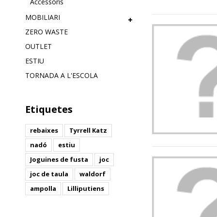
Accessoris
MOBILIARI
ZERO WASTE
OUTLET
ESTIU
TORNADA A L'ESCOLA
Etiquetes
rebaixes
Tyrrell Katz
nadó
estiu
Joguines de fusta
joc
joc de taula
waldorf
ampolla
Lilliputiens