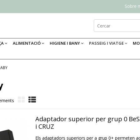
Sobre n
ÇA
ALIMENTACIÓ
HIGIENE I BANY
PASSEIG I VIATGE
MOB
BABY
y
lements
Adaptador superior per grup 0 BeS
i CRUZ
Els adaptadors superiors per a grup 0+ permeten ac