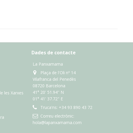
Dades de contacte
La Panxamama
Plaça de l'Oli nº 14
Vilafranca del Penedès
08720 Barcelona
41° 20' 51.94'' N
de les Xarxes
01° 41' 37.72" E
Truca'ns:
+34 93 890 43 72
Correu electrònic:
ra
hola@lapanxamama.com