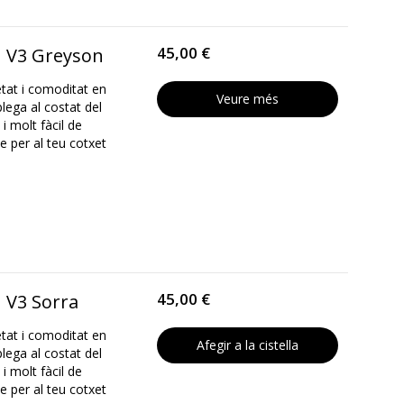
45,00 €
 V3 Greyson
tat i comoditat en
Veure més
lega al costat del
i molt fàcil de
e per al teu cotxet
45,00 €
 V3 Sorra
tat i comoditat en
Afegir a la cistella
lega al costat del
i molt fàcil de
e per al teu cotxet