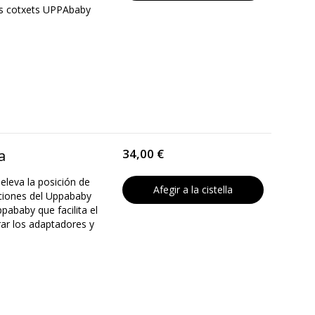
els cotxets UPPAbaby
34,00 €
a
eleva la posición de
Afegir a la cistella
raciones del Uppababy
pababy que facilita el
irar los adaptadores y