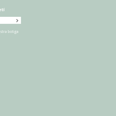
etí
stra botiga