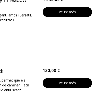
lyn meadow
Veure més
t, ampli i versàtil,
bilitat i
130,00 €
ck
2 permet que els
Veure més
de caminar. Fàcil
e antilliscant.