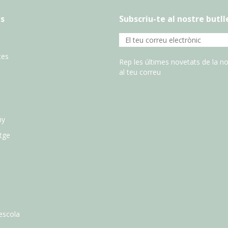
s
Subscriu-te al nostre butll
tes
Rep les últimes novetats de la no
al teu correu
ny
atge
escola