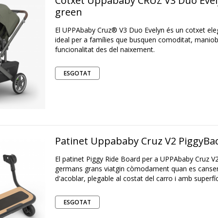
Cotxet Uppababy CRUZ V3 Duo Eve
green
El UPPAbaby Cruz® V3 Duo Evelyn és un cotxet elegan
ideal per a famílies que busquen comoditat, maniobra
funcionalitat des del naixement.
ESGOTAT
Patinet Uppababy Cruz V2 PiggyBa
El patinet Piggy Ride Board per a UPPAbaby Cruz V
germans grans viatgin còmodament quan es cansen 
d'acoblar, plegable al costat del carro i amb superfíci
ESGOTAT