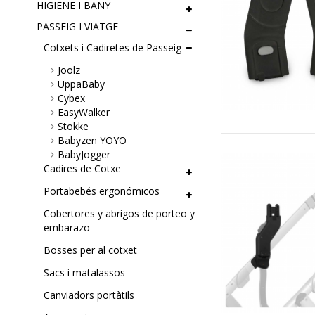
HIGIENE I BANY
PASSEIG I VIATGE
Cotxets i Cadiretes de Passeig
Joolz
UppaBaby
Cybex
EasyWalker
Stokke
Babyzen YOYO
BabyJogger
Cadires de Cotxe
Portabebés ergonómicos
Cobertores y abrigos de porteo y
embarazo
Bosses per al cotxet
Sacs i matalassos
Canviadors portàtils