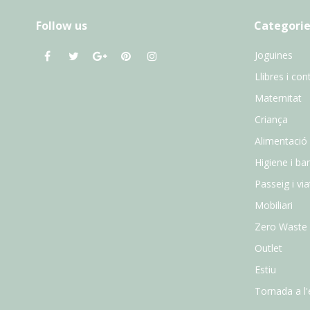
Follow us
Categorie
Joguines
Llibres i con
Maternitat
Criança
Alimentació
Higiene i ba
Passeig i vi
Mobiliari
Zero Waste
Outlet
Estiu
Tornada a l'