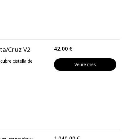
42,00 €
sta/Cruz V2
ubre cistella de
Veure més
1 040,00 €