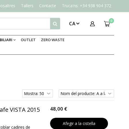
osaltres
Tallers
Contacte
Truca'ns: +34 938 904 372
0
CA
ILIARI
OUTLET
ZERO WASTE
48,00 €
afe VISTA 2015
Afegir a la cistella
oblar cadires de