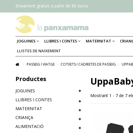
Enviament gratuït a partir de 80 euros
JOGUINES
LLIBRES I CONTES
MATERNITAT
CRIAN
LLISTES DE NAIXEMENT
PASSEIG I VIATGE
COTXETS I CADIRETES DE PASSEIG
UPPA
Productes
UppaBab
JOGUINES
Mostrant 1 - 7 de 7 e
LLIBRES I CONTES
MATERNITAT
CRIANÇA
ALIMENTACIÓ