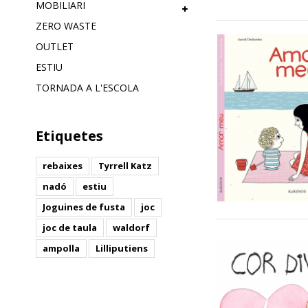
MOBILIARI
ZERO WASTE
OUTLET
ESTIU
TORNADA A L'ESCOLA
Etiquetes
rebaixes
Tyrrell Katz
nadó
estiu
Joguines de fusta
joc
joc de taula
waldorf
ampolla
Lilliputiens