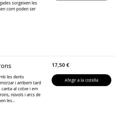
egades sorgeixen les
timen com poden ser
17,50 €
trons
amb les dents
Afegir a la cistella
esmorzar i arribem tard
p: canta al cotxe i em
rons, núvols i arcs de
n les...