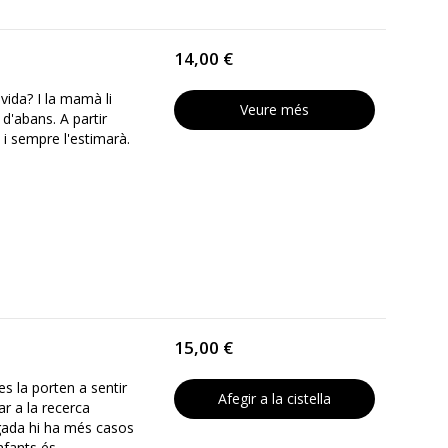
14,00 €
ida? I la mamà li
Veure més
 d'abans. A partir
 i sempre l'estimarà.
15,00 €
es la porten a sentir
Afegir a la cistella
r a la recerca
egada hi ha més casos
nfants és