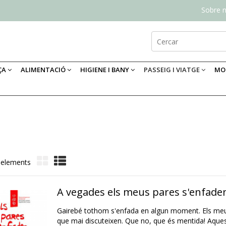
Sobre n
ÇA
ALIMENTACIÓ
HIGIENE I BANY
PASSEIG I VIATGE
MOB
 elements
A vegades els meus pares s'enfade
Gairebé tothom s'enfada en algun moment. Els meu
que mai discuteixen. Que no, que és mentida! Aquest