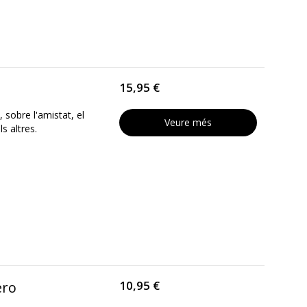
15,95 €
 sobre l'amistat, el
Veure més
s altres.
10,95 €
ero