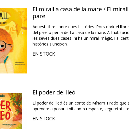
El mirall a casa de la mare / El mirall
pare
Aquest llibre conté dues històries. Pots obrir el llibr
del pare o per la de La casa de la mare. A l'habitaci
les seves dues cases, hi ha un mirall màgic. I al centr
històries s'uneixen.
EN STOCK
El poder del lleó
El poder del lleó és un conte de Míriam Tirado que a
aprendre a posar límits amb respecte, seguretat i ass
EN STOCK