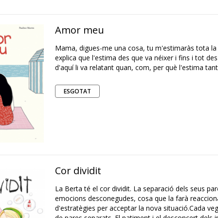
Amor meu
Mama, digues-me una cosa, tu m'estimaràs tota la v
explica que l'estima des que va néixer i fins i tot des
d'aquí li va relatant quan, com, per què l'estima tant
ESGOTAT
Cor dividit
La Berta té el cor dividit. La separació dels seus par
emocions desconegudes, cosa que la farà reacciona
d'estratègies per acceptar la nova situació.Cada v
de pares separats. El patiment i el desconcert dels i