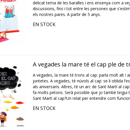
delicat tema de les baralles i ens ensenya com a v
discussions, fins i tot entre les persones que s'es
els nostres pares. A partir de 5 anys.
EN STOCK
A vegades la mare té el cap ple de 
A vegades, la mare té trons al cap: parla molt alt i 
juntetes. A vegades, té núvols al cap: se li oblida l’
als aniversaris. Altres, té un arc de Sant Martí al ca
fa molts petons. Serà possible que jo també tingui t
Sant Martí al cap?Un relat per entendre com funcione
EN STOCK