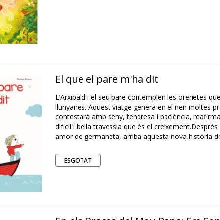
El que el pare m'ha dit
L’Arxibald i el seu pare contemplen les orenetes que
llunyanes. Aquest viatge genera en el nen moltes p
contestarà amb seny, tendresa i paciència, reafirm
difícil i bella travessia que és el creixement.Despré
amor de germaneta, arriba aquesta nova història del 
ESGOTAT