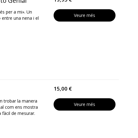
to Genial
s per a mi». Un
Veure més
 entre una nena i el
15,00 €
m trobar la manera
Veure més
 tal com ens mostra
 fàcil de mesurar.