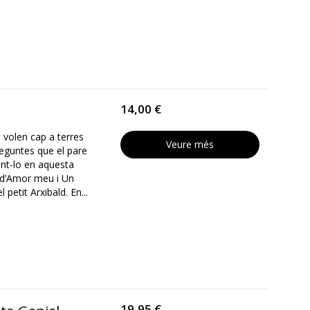
14,00 €
 volen cap a terres
Veure més
reguntes que el pare
ant-lo en aquesta
s d’Amor meu i Un
petit Arxibald. En...
19,95 €