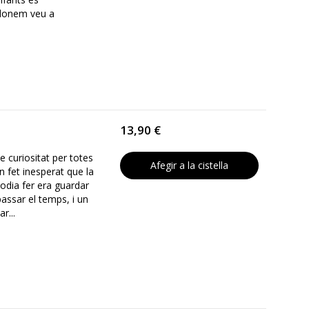
a donem veu a
13,90 €
 curiositat per totes
Afegir a la cistella
n fet inesperat que la
 podia fer era guardar
passar el temps, i un
r...