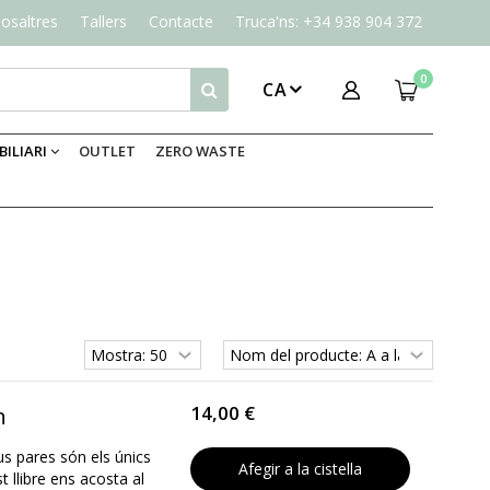
osaltres
Tallers
Contacte
Truca'ns: +34 938 904 372
0
CA
ILIARI
OUTLET
ZERO WASTE
14,00 €
n
s pares són els únics
Afegir a la cistella
 llibre ens acosta al