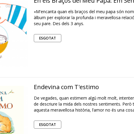
En els Braços del Meu Papa: Em Sen
«M'encanta quan els braços del meu papa són nomé
àlbum per explorar la profunda i meravellosa relació
seu pare. Des dels 3 anys.
ESGOTAT
Endevina com T'estimo
De vegades, quan estimem algú molt molt, intente
de descriure la mida dels nostres sentiments. Però
aquesta meravellosa història, l’amor no és una cosa
ESGOTAT