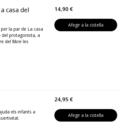
14,90 €
 a casa del
Afegir a la cistella
e per la par de La casa
ó del protagonista, a
e del llibre les
24,95 €
juda els infants a
Afegir a la cistella
ertivitat.