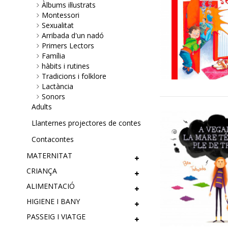
Àlbums il·lustrats
Montessori
Sexualitat
Arribada d'un nadó
Primers Lectors
Família
hàbits i rutines
Tradicions i folklore
Lactància
Sonors
Adults
Llanternes projectores de contes
Contacontes
MATERNITAT
CRIANÇA
ALIMENTACIÓ
HIGIENE I BANY
PASSEIG I VIATGE