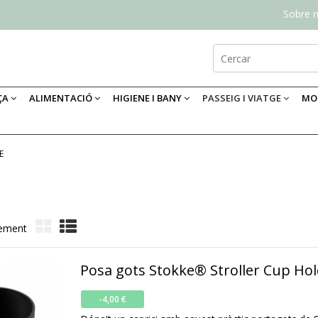
Sobre n
ÇA
ALIMENTACIÓ
HIGIENE I BANY
PASSEIG I VIATGE
MOB
E
lement
Posa gots Stokke® Stroller Cup Ho
-4,00 €