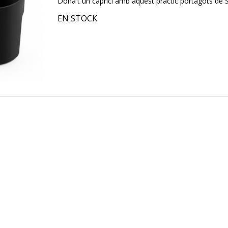
Dóna't un caprici amb aquest pràctic portagots de 
EN STOCK