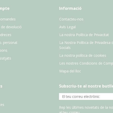
ompte
Informació
comandes
Contacteu-nos
 de devolució
Avís Legal
adreces
La nostra Política de Privacitat
o. personal
La Nostra Política de Privadesa 
Socials
pons
La nostra política de cookies
sitjats
Les nostres Condicions de Comp
Mapa del lloc
s
Subscriu-te al nostre butll
tes
Rep les últimes novetats de la no
al teu correu