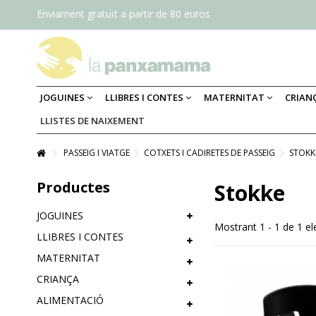
Enviament gratuït a partir de 80 euros
JOGUINES
LLIBRES I CONTES
MATERNITAT
CRIAN
LLISTES DE NAIXEMENT
PASSEIG I VIATGE
COTXETS I CADIRETES DE PASSEIG
STOKK
Productes
Stokke
JOGUINES
Mostrant 1 - 1 de 1 e
LLIBRES I CONTES
MATERNITAT
CRIANÇA
ALIMENTACIÓ