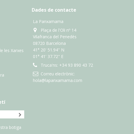
Dades de contacte
La Panxamama
Plaça de l'Oli nº 14
Vilafranca del Penedès
08720 Barcelona
41° 20' 51.94'' N
de les Xarxes
01° 41' 37.72" E
Truca'ns:
+34 93 890 43 72
Correu electrònic:
ra
hola@lapanxamama.com
etí
stra botiga