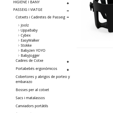
HIGIENE I BANY
PASSEIG I VIATGE
Cotxets i Cadiretes de Passeig
Joolz
UppaBaby
Cybex
EasyWalker
Stokke
Babyzen YOYO
BabyJogger
Cadires de Cotxe
Portabebés ergonómicos
Cobertores y abrigos de porteo y
embarazo
Bosses per al cotxet
Sacs i matalassos
Canviadors portàtils