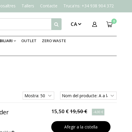
osaltres
Tallers
Contacte
Truca'ns: +34 938 904 372
0
CA
ILIARI
OUTLET
ZERO WASTE
15,50 €
19,50 €
lder
-4,00 €
Afegir a la cistella