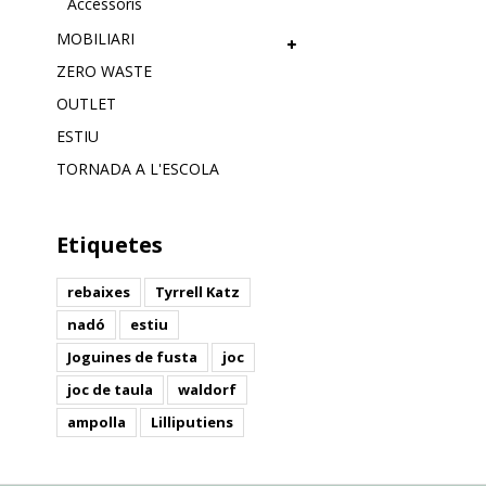
Accessoris
MOBILIARI
ZERO WASTE
OUTLET
ESTIU
TORNADA A L'ESCOLA
Etiquetes
rebaixes
Tyrrell Katz
nadó
estiu
Joguines de fusta
joc
joc de taula
waldorf
ampolla
Lilliputiens