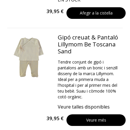
39,95 €
Afegir a la cistella
Gipó creuat & Pantaló
Lillymom Be Toscana
Sand
Tendre conjunt de gipó i
pantalons amb un bonic i senzill
disseny de la marca Lillymom.
Ideal per a primera muda a
l'hospital i per al primer mes del
teu bebè. Suau i còmode 100%
cotó orgànic.
Veure talles disponibles
39,95 €
Veure més