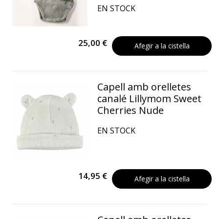
EN STOCK
25,00 €
Afegir a la cistella
Capell amb orelletes
canalé Lillymom Sweet
Cherries Nude
EN STOCK
14,95 €
Afegir a la cistella