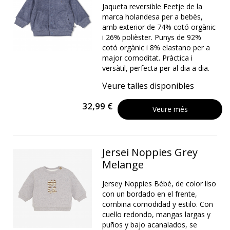
Jaqueta reversible Feetje de la
marca holandesa per a bebès,
amb exterior de 74% cotó orgànic
i 26% polièster. Punys de 92%
cotó orgànic i 8% elastano per a
major comoditat. Pràctica i
versàtil, perfecta per al dia a dia.
Veure talles disponibles
32,99 €
Veure més
Jersei Noppies Grey
Melange
Jersey Noppies Bébé, de color liso
con un bordado en el frente,
combina comodidad y estilo. Con
cuello redondo, mangas largas y
puños y bajo acanalados, se