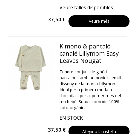
Veure talles disponibles
37,50 €
Veure més
Kimono & pantaló
canalé Lillymom Easy
Leaves Nougat
Tendre conjunt de gipó i
pantalons amb un bonic i senzill
disseny de la marca Lillymom.
Ideal per a primera muda a
l'hospital i per al primer mes del
teu bebè. Suau i còmode 100%
cotó orgànic.
EN STOCK
37,50 €
Afegir a la cistella