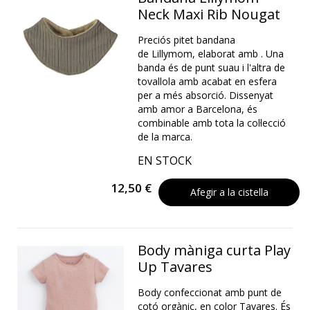
Neck Maxi Rib Nougat
Preciós pitet bandana
de Lillymom, elaborat amb . Una
banda és de punt suau i l'altra de
tovallola amb acabat en esfera
per a més absorció. Dissenyat
amb amor a Barcelona, ​​és
combinable amb tota la col·lecció
de la marca.
EN STOCK
12,50 €
Afegir a la cistella
Body màniga curta Play
Up Tavares
Body confeccionat amb punt de
cotó orgànic, en color Tavares. És