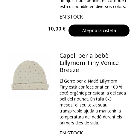
un ajust tipus beanie, és còmode i
està disponible en diversos colors.
EN STOCK
10,00 €
Afegir a la cistella
Capell per a bebè
Lillymom Tiny Venice
Breeze
El Gorro per a Nadó Lillymom
Tiny està confeccionat en 100 %
cotó orgànic per cuidar la delicada
pell del nounat. En talla 0-3
mesos, el seu teixit suau i
transpirable ajuda a mantenir la
temperatura del nadó durant els
primers dies de vida.
EN STOCK