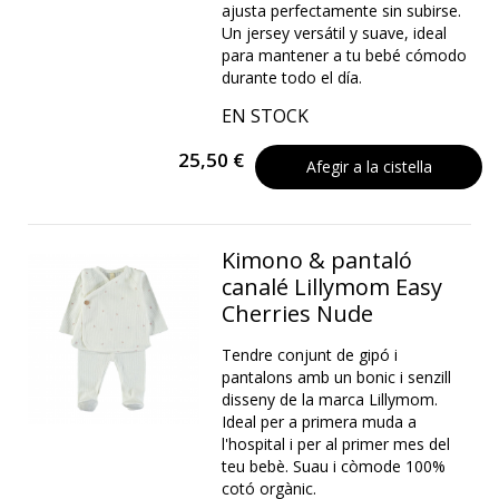
ajusta perfectamente sin subirse.
Un jersey versátil y suave, ideal
para mantener a tu bebé cómodo
durante todo el día.
EN STOCK
25,50 €
Afegir a la cistella
Kimono & pantaló
canalé Lillymom Easy
Cherries Nude
Tendre conjunt de gipó i
pantalons amb un bonic i senzill
disseny de la marca Lillymom.
Ideal per a primera muda a
l'hospital i per al primer mes del
teu bebè. Suau i còmode 100%
cotó orgànic.