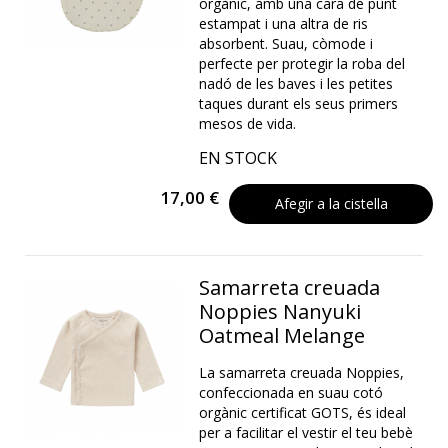
orgànic, amb una cara de punt
estampat i una altra de ris
absorbent. Suau, còmode i
perfecte per protegir la roba del
nadó de les baves i les petites
taques durant els seus primers
mesos de vida.
EN STOCK
17,00 €
Afegir a la cistella
Samarreta creuada
Noppies Nanyuki
Oatmeal Melange
La samarreta creuada Noppies,
confeccionada en suau cotó
orgànic certificat GOTS, és ideal
per a facilitar el vestir el teu bebè