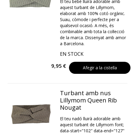
El teu bebè lluirà adorable amb
aquest turbant de Lillymom,
elaborat amb 100% cotó orgànic.
Suau, còmode i perfecte per a
qualsevol ocasió. A més, és
combinable amb tota la col·lecció
de la marca. Dissenyat amb amor
a Barcelona.
EN STOCK
9,95 €
Afegir a la cistella
Turbant amb nus
Lillymom Queen Rib
Nougat
El teu nadó lluirà adorable amb
aquest turbant de Lillymom font;
data-start="102" data-end="127"