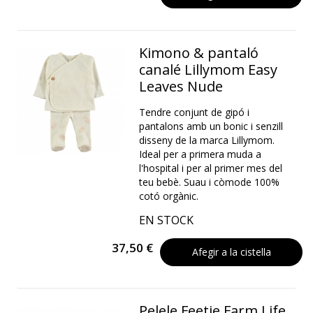
Kimono & pantaló
canalé Lillymom Easy
Leaves Nude
Tendre conjunt de gipó i
pantalons amb un bonic i senzill
disseny de la marca Lillymom.
Ideal per a primera muda a
l'hospital i per al primer mes del
teu bebè. Suau i còmode 100%
cotó orgànic.
EN STOCK
37,50 €
Afegir a la cistella
Pelele Feetje Farm Life