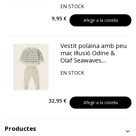
EN STOCK
9,95 €
Afegir a la cistella
Vestit polaina amb peu
mac il·lusió Odine &
Olaf Seawaves...
EN STOCK
32,95 €
Afegir a la cistella
Productes