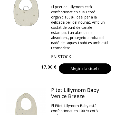
El pitet de Lillymom està
confeccionat en suau cotó
orgànic 100%, ideal per a la
delicada pell del nounat. Amb un
costat de punt de canalé
estampat i un altre de ris
absorbent, protegeix la roba del
nadó de taques i babites amb estil
i comoditat.
EN STOCK
17,00 €
Afegir a la cistella
Pitet Lillymom Baby
Venice Breeze
El Pitet Lillymom Baby està
confeccionat en 100 % cotó