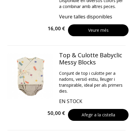
Disponible en diversos colors per
a combinar amb altres peces.
Veure talles disponibles
16,00 €
Veure més
Top & Culotte Babyclic
Messy Blocks
Conjunt de top i culotte per a
nadons, versió estiu, lleuger i
transpirable, ideal per als primers
dies.
EN STOCK
50,00 €
Afegir a la cistella