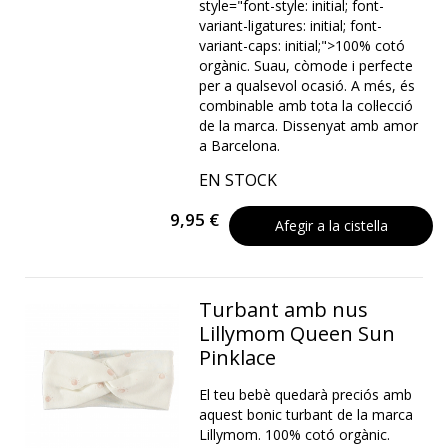
style="font-style: initial; font-
variant-ligatures: initial; font-
variant-caps: initial;">100% cotó
orgànic. Suau, còmode i perfecte
per a qualsevol ocasió. A més, és
combinable amb tota la col·lecció
de la marca. Dissenyat amb amor
a Barcelona.
EN STOCK
9,95 €
Afegir a la cistella
Turbant amb nus
Lillymom Queen Sun
Pinklace
El teu bebè quedarà preciós amb
aquest bonic turbant de la marca
Lillymom. 100% cotó orgànic.