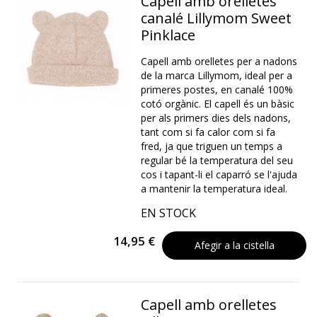
Capell amb orelletes
canalé Lillymom Sweet
Pinklace
Capell amb orelletes per a nadons
de la marca Lillymom, ideal per a
primeres postes, en canalé 100%
cotó orgànic. El capell és un bàsic
per als primers dies dels nadons,
tant com si fa calor com si fa
fred, ja que triguen un temps a
regular bé la temperatura del seu
cos i tapant-li el caparró se l'ajuda
a mantenir la temperatura ideal.
EN STOCK
14,95 €
Afegir a la cistella
Capell amb orelletes