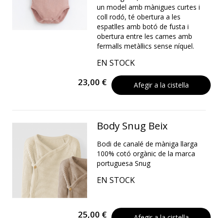
un model amb mànigues curtes i
coll rodó, té obertura a les
espatlles amb botó de fusta i
obertura entre les cames amb
fermalls metàl·lics sense níquel.
EN STOCK
23,00 €
Afegir a la cistella
Body Snug Beix
Bodi de canalé de màniga llarga
100% cotó orgànic de la marca
portuguesa Snug
EN STOCK
25,00 €
Afegir a la cistella