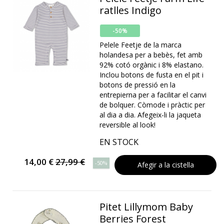
ratlles Indigo
-50%
Pelele Feetje de la marca
holandesa per a bebès, fet amb
92% cotó orgànic i 8% elastano.
Inclou botons de fusta en el pit i
botons de pressió en la
entrepierna per a facilitar el canvi
de bolquer. Còmode i pràctic per
al dia a dia. Afegeix-li la jaqueta
reversible al look!
EN STOCK
14,00 €
27,99 €
-50%
Afegir a la cistella
Pitet Lillymom Baby
Berries Forest