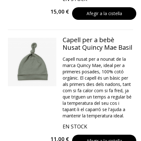
15,00 €
Afegir a la cistella
Capell per a bebè
Nusat Quincy Mae Basil
Capell nusat per a nounat de la
marca Quincy Mae, ideal per a
primeres posades, 100% cotó
orgànic. El capell és un bàsic per
als primers dies dels nadons, tant
com si fa calor com si fa fred, ja
que triguen un temps a regular bé
la temperatura del seu cos i
tapant-li el caparró se l'ajuda a
mantenir la temperatura ideal.
EN STOCK
11,00 €
Afegir a la cistella