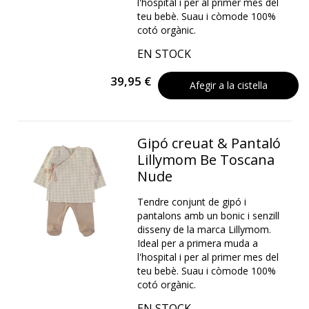
l'hospital i per al primer mes del
teu bebè. Suau i còmode 100%
cotó orgànic.
EN STOCK
39,95 €
Afegir a la cistella
Gipó creuat & Pantaló
Lillymom Be Toscana
Nude
Tendre conjunt de gipó i
pantalons amb un bonic i senzill
disseny de la marca Lillymom.
Ideal per a primera muda a
l'hospital i per al primer mes del
teu bebè. Suau i còmode 100%
cotó orgànic.
EN STOCK