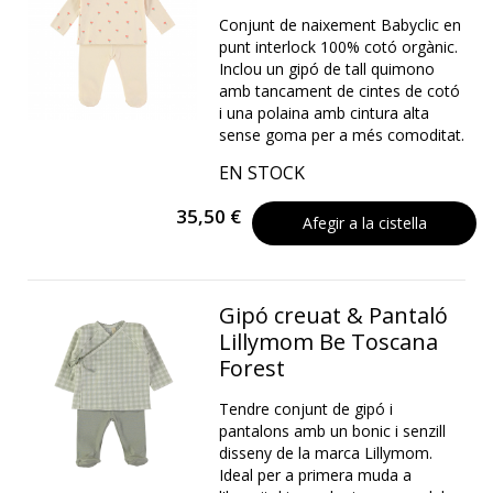
Conjunt de naixement Babyclic en
punt interlock 100% cotó orgànic.
Inclou un gipó de tall quimono
amb tancament de cintes de cotó
i una polaina amb cintura alta
sense goma per a més comoditat.
EN STOCK
35,50 €
Afegir a la cistella
Gipó creuat & Pantaló
Lillymom Be Toscana
Forest
Tendre conjunt de gipó i
pantalons amb un bonic i senzill
disseny de la marca Lillymom.
Ideal per a primera muda a