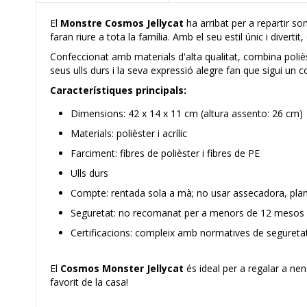
El
Monstre Cosmos Jellycat
ha arribat per a repartir s
faran riure a tota la família. Amb el seu estil únic i diverti
Confeccionat amb materials d'alta qualitat, combina polièster 
seus ulls durs i la seva expressió alegre fan que sigui un 
Característiques principals:
Dimensions: 42 x 14 x 11 cm (altura assento: 26 cm)
Materials: polièster i acrílic
Farciment: fibres de polièster i fibres de PE
Ulls durs
Compte: rentada sola a mà; no usar assecadora, plan
Seguretat: no recomanat per a menors de 12 mesos p
Certificacions: compleix amb normatives de seguretat
El
Cosmos Monster Jellycat
és ideal per a regalar a nens
favorit de la casa!