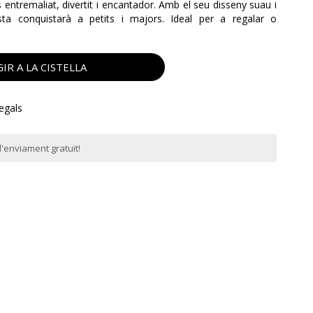
 entremaliat, divertit i encantador. Amb el seu disseny suau i
sta conquistarà a petits i majors. Ideal per a regalar o
IR A LA CISTELLA
regals
'enviament gratuït!