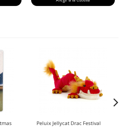
Pe
istmas
Peluix Jellycat Drac Festival