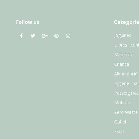
Follow us
Categorie
Joguines
Llibres i con
Maternitat
Criança
Alimentació
Higiene i ba
Passeig i vi
Mobiliari
Zero Waste
Outlet
Estiu