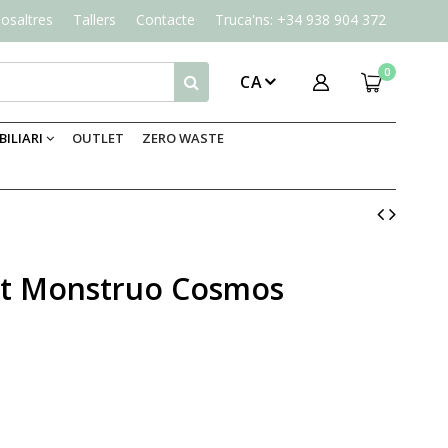
osaltres
Tallers
Contacte
Truca'ns: +34 938 904 372
0
CA
ILIARI
OUTLET
ZERO WASTE
cat Monstruo Cosmos