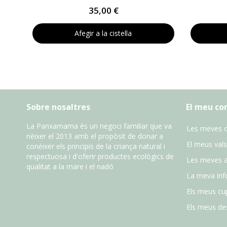
35,00 €
Afegir a la cistella
Sobre nosaltres
El meu c
La Panxamama és un negoci familiar que va
Les meves 
nèixer el 2013 amb el propòsit de donar a
El meus vals
conèixer els principis de la criança natural i
respectuosa i d'oferir productes ecològics de
Les meves 
qualitat a la mare i el nadó
La meva inf
Els meus cu
Els meus des