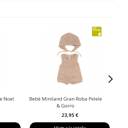
Pel
re Noel
Bebè Miniland Gran Roba Pelele
& Gorro
23,95 €
Afegir a la cistella