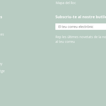
Mapa del lloc
s
Subscriu-te al nostre butll
tes
Rep les últimes novetats de la no
al teu correu
ny
atge