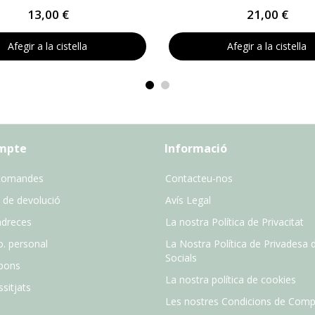
13,00 €
21,00 €
Afegir a la cistella
Afegir a la cistella
ompte
Informació
comandes
Contacteu-nos
 de devolució
Avís Legal
adreces
La nostra Política de Privacitat
o. personal
La Nostra Política de Privadesa 
Socials
pons
La nostra política de cookies
sitjats
Les nostres Condicions de Comp