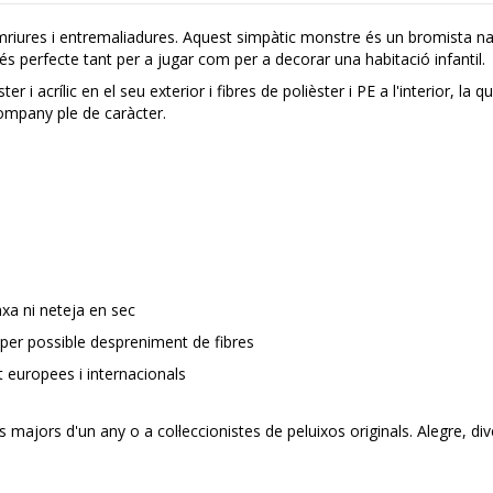
omriures i entremaliadures. Aquest simpàtic monstre és un bromista 
t, és perfecte tant per a jugar com per a decorar una habitació infantil.
i acrílic en el seu exterior i fibres de polièster i PE a l'interior, la q
company ple de caràcter.
xa ni neteja en sec
er possible despreniment de fibres
 europees i internacionals
 majors d'un any o a col·leccionistes de peluixos originals. Alegre, div