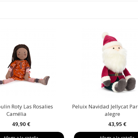
lin Roty Las Rosalies
Peluix Navidad Jellycat Pa
Camélia
alegre
49,90 €
43,95 €
Afegir a la cistella
Afegir a la cistella