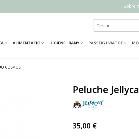
Sobre n
ÇA
ALIMENTACIÓ
HIGIENE I BANY
PASSEIG I VIATGE
MOB
RUO COSMOS
Peluche Jelly
35,00 €