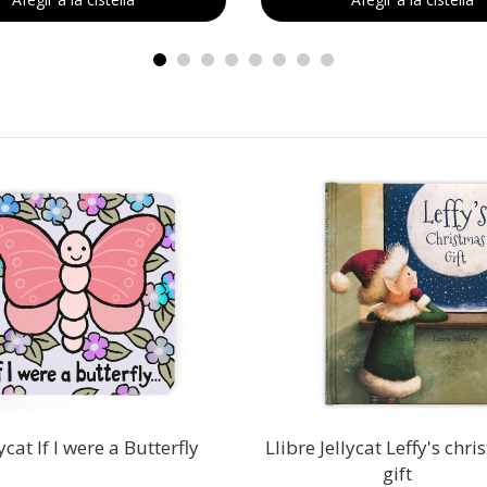
lycat If I were a Butterfly
Llibre Jellycat Leffy's chr
gift