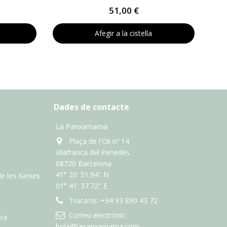
51,00 €
Afegir a la cistella
Dades de contacte
La Panxamama
Plaça de l'Oli nº 14
Vilafranca del Penedès
08720 Barcelona
41° 20' 51.94'' N
de les Xarxes
01° 41' 37.72" E
Truca'ns:
+34 93 890 43 72
Correu electrònic:
ra
hola@lapanxamama.com