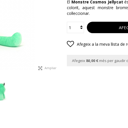
El
Monstre Cosmos Jellycat
és
colorit, aquest monstre bromi
col·leccionar.
AFEG
Afegeix a la meva llista de 
Afegeix
80,00 €
més per gaudir d
Ampliar