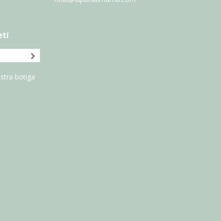
etí
stra botiga