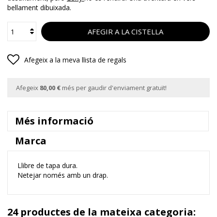
bellament dibuixada.
AFEGIR A LA CISTELLA
Afegeix a la meva llista de regals
Afegeix
80,00 €
més per gaudir d'enviament gratuït!
Més informació
Marca
Llibre de tapa dura.
Netejar només amb un drap.
24 productes de la mateixa categoria: