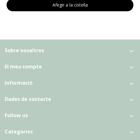
Afegir a la cistella
Sobre nosaltres
El meu compte
Informació
Dades de contacte
Follow us
Categories