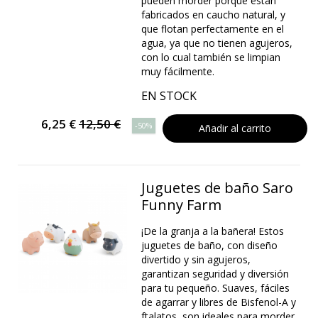
pueden morder porque están
fabricados en caucho natural, y
que flotan perfectamente en el
agua, ya que no tienen agujeros,
con lo cual también se limpian
muy fácilmente.
EN STOCK
6,25 €
12,50 €
-50%
Añadir al carrito
Juguetes de baño Saro
Funny Farm
¡De la granja a la bañera! Estos
juguetes de baño, con diseño
divertido y sin agujeros,
garantizan seguridad y diversión
para tu pequeño. Suaves, fáciles
de agarrar y libres de Bisfenol-A y
ftalatos, son ideales para morder