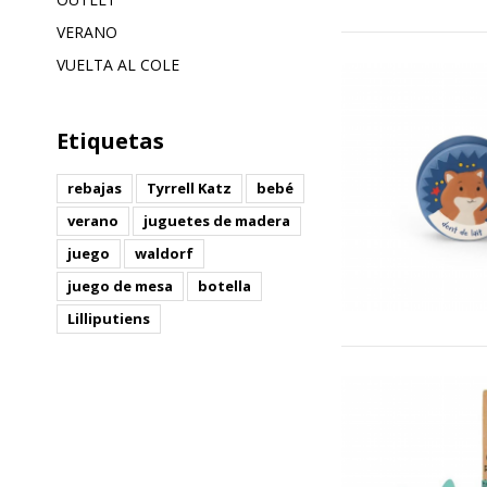
VERANO
VUELTA AL COLE
Etiquetas
rebajas
Tyrrell Katz
bebé
verano
juguetes de madera
juego
waldorf
juego de mesa
botella
Lilliputiens