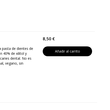
8,50 €
a pasta de dientes de
Añadir al carrito
un 40% de xilitol y
caries dental. No es
mal, vegano, sin