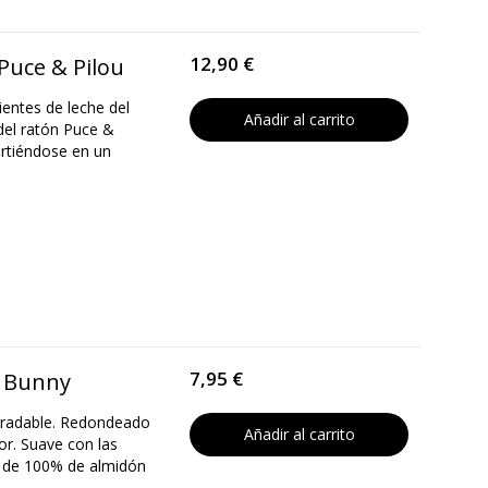
12,90 €
 Puce & Pilou
ientes de leche del
Añadir al carrito
del ratón Puce &
irtiéndose en un
7,95 €
ll Bunny
egradable. Redondeado
Añadir al carrito
or. Suave con las
 de 100% de almidón