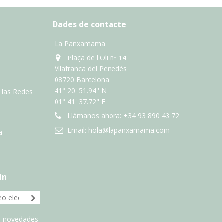
Dades de contacte
La Panxamama
Plaça de l'Oli nº 14
Vilafranca del Penedès
08720 Barcelona
41° 20' 51.94'' N
n las Redes
01° 41' 37.72" E
Llámanos ahora:
+34 93 890 43 72
Email:
hola@lapanxamama.com
a
ín
as novedades