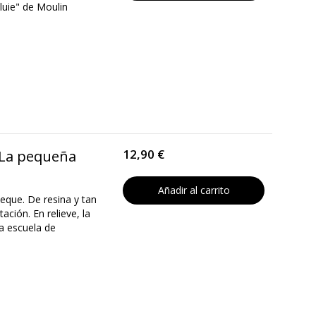
Pluie" de Moulin
12,90 €
y La pequeña
Añadir al carrito
peque. De resina y tan
ción. En relieve, la
ña escuela de