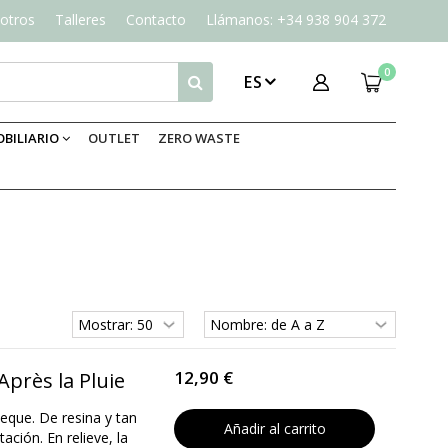
otros
Talleres
Contacto
Llámanos: +34 938 904 372
0
ES
BILIARIO
OUTLET
ZERO WASTE
12,90 €
Après la Pluie
peque. De resina y tan
Añadir al carrito
ción. En relieve, la