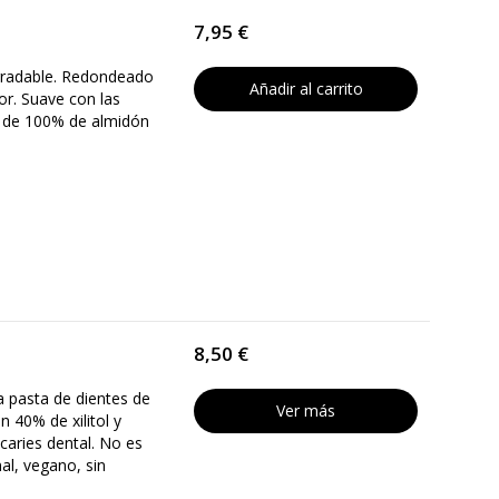
7,95 €
egradable. Redondeado
Añadir al carrito
or. Suave con las
 de 100% de almidón
8,50 €
a pasta de dientes de
Ver más
un 40% de xilitol y
caries dental. No es
mal, vegano, sin