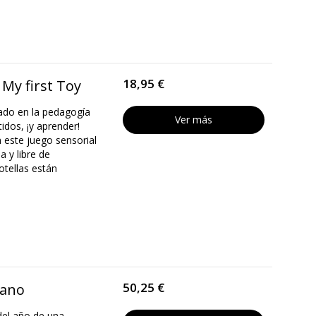
18,95 €
 My first Toy
ado en la pedagogía
Ver más
tidos, ¡y aprender!
n este juego sensorial
 y libre de
otellas están
50,25 €
lano
del año de una