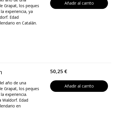
Añadir al carrito
de Grapat, los peques
la experiencia, ya
dorf. Edad
endario en Catalán.
50,25 €
n
del año de una
Añadir al carrito
de Grapat, los peques
la experiencia.
a Waldorf. Edad
lendario en