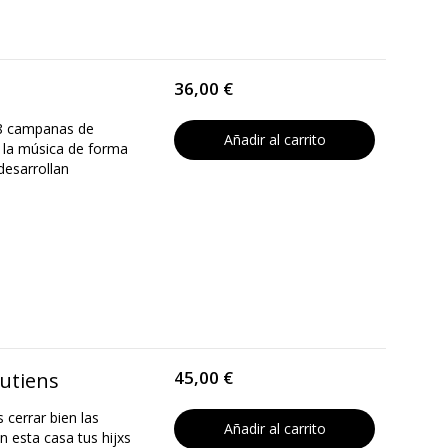
36,00 €
 8 campanas de
Añadir al carrito
n la música de forma
desarrollan
45,00 €
putiens
 cerrar bien las
Añadir al carrito
 esta casa tus hijxs