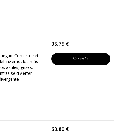
35,75 €
juegan. Con este set
Ver más
el Invierno, los más
os azules, grises,
entras se divierten
divergente.
60,80 €