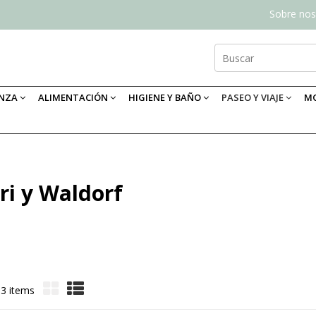
Sobre nos
ANZA
ALIMENTACIÓN
HIGIENE Y BAÑO
PASEO Y VIAJE
MO
i y Waldorf
33 items