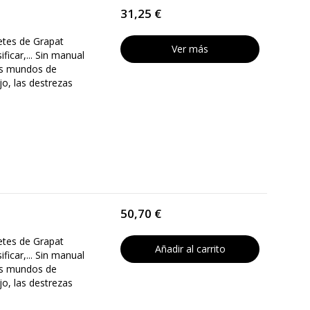
31,25 €
retes de Grapat
Ver más
ificar,... Sin manual
sus mundos de
o, las destrezas
50,70 €
retes de Grapat
Añadir al carrito
ificar,... Sin manual
sus mundos de
o, las destrezas