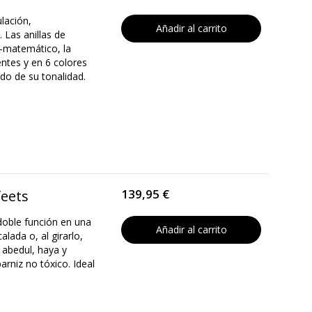
ulación,
Añadir al carrito
 Las anillas de
o-matemático, la
entes y en 6 colores
ado de su tonalidad.
139,95 €
feets
doble función en una
Añadir al carrito
lada o, al girarlo,
 abedul, haya y
arniz no tóxico. Ideal