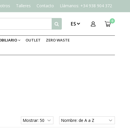
otros
Talleres
Contacto
Llámanos: +34 938 904 372
0
ES
BILIARIO
OUTLET
ZERO WASTE