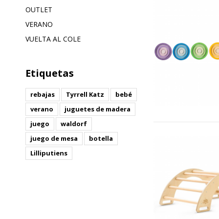
OUTLET
VERANO
VUELTA AL COLE
Etiquetas
rebajas
Tyrrell Katz
bebé
verano
juguetes de madera
juego
waldorf
juego de mesa
botella
Lilliputiens