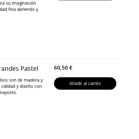
ará su imaginación
idad fina abriendo y
60,50 €
randes Pastel
 cubos son de madera y
Añadir al carrito
 calidad y diseño con
 mayores.