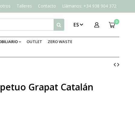
otros
Talleres
Contacto
Llámanos: +34 938 904 372
0
ES
BILIARIO
OUTLET
ZERO WASTE
rpetuo Grapat Catalán