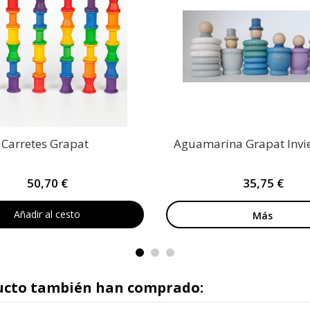
 Carretes Grapat
Aguamarina Grapat Invi
50,70 €
35,75 €
Añadir al cesto
Más
ducto también han comprado: