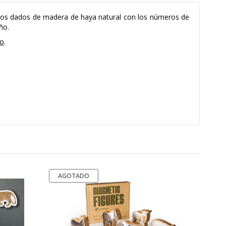
, dos dados de madera de haya natural con los números de
ño.
no
.
AGOTADO
Pi
N