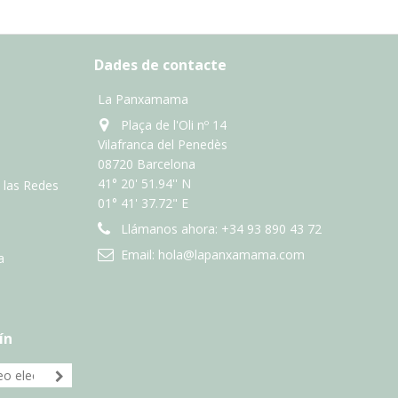
Dades de contacte
La Panxamama
Plaça de l'Oli nº 14
Vilafranca del Penedès
08720 Barcelona
41° 20' 51.94'' N
n las Redes
01° 41' 37.72" E
Llámanos ahora:
+34 93 890 43 72
Email:
hola@lapanxamama.com
a
ín