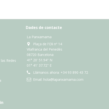
Dades de contacte
La Panxamama
Plaça de l'Oli nº 14
Vilafranca del Penedès
08720 Barcelona
41° 20' 51.94'' N
n las Redes
01° 41' 37.72" E
Llámanos ahora:
+34 93 890 43 72
Email:
hola@lapanxamama.com
a
ín