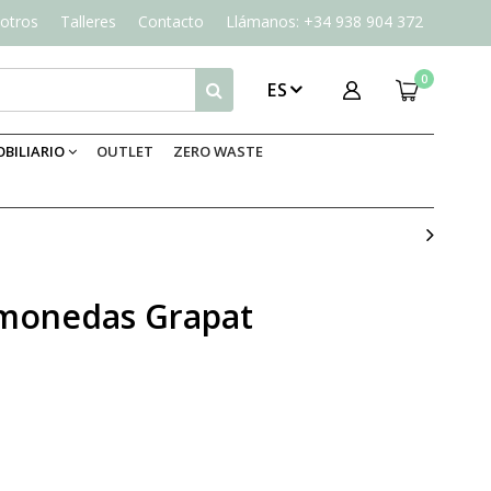
otros
Talleres
Contacto
Llámanos: +34 938 904 372
0
ES
BILIARIO
OUTLET
ZERO WASTE
y monedas Grapat