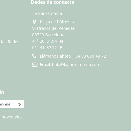
Dades de contacte
La Panxamama
Plaça de l'Oli nº 14
Vilafranca del Penedès
08720 Barcelona
41° 20' 51.94'' N
n las Redes
01° 41' 37.72" E
Llámanos ahora:
+34 93 890 43 72
Email:
hola@lapanxamama.com
a
ín
as novedades