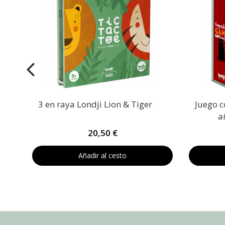
e
3 en raya Londji Lion & Tiger
Juego c
a
20,50 €
Añadir al cesto