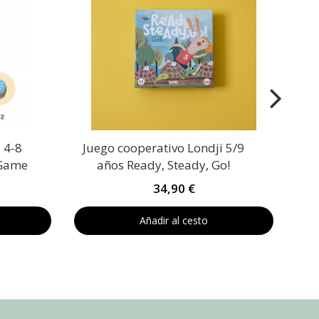
Jueg
 4-8
Juego cooperativo Londji 5/9
 Game
años Ready, Steady, Go!
34,90 €
Añadir al cesto