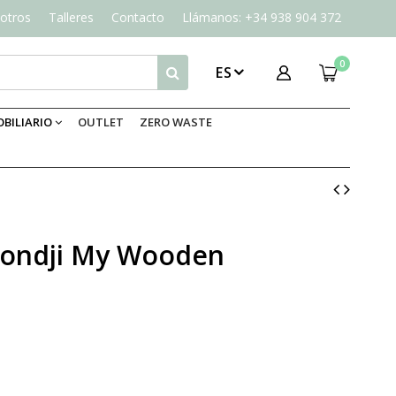
otros
Talleres
Contacto
Llámanos: +34 938 904 372
0
ES
BILIARIO
OUTLET
ZERO WASTE
Londji My Wooden