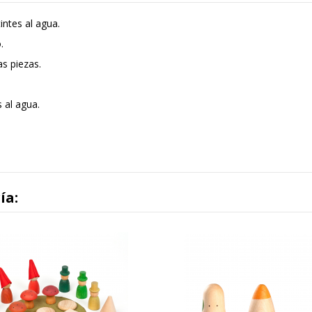
intes al agua.
.
as piezas.
 al agua.
ía: