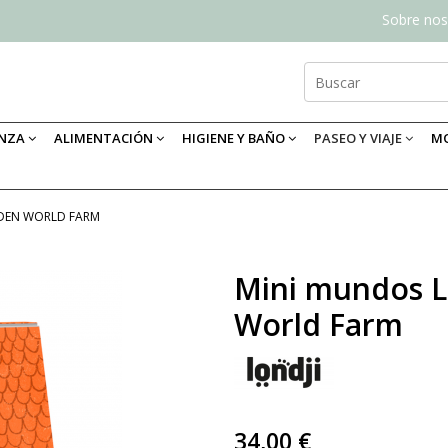
Sobre nos
ANZA
ALIMENTACIÓN
HIGIENE Y BAÑO
PASEO Y VIAJE
MO
DEN WORLD FARM
Mini mundos 
World Farm
34,00 €