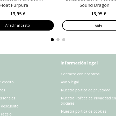
Float Púrpura
Sound Dragón
13,95 €
13,95 €
Añadir al cesto
Más
Información legal
Contacte con nosotros
 credito
Aviso legal
nes
Nuestra política de privacidad
ersonales
Nuestra Política de Privacidad e
Sociales
e descuento
Nuestra política de cookies
e regalo