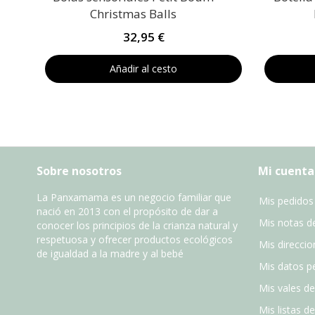
Christmas Balls
32,95 €
Añadir al cesto
Sobre nosotros
Mi cuenta
La Panxamama es un negocio familiar que
Mis pedidos
nació en 2013 con el propósito de dar a
Mis notas de
conocer los principios de la crianza natural y
respetuosa y ofrecer productos ecológicos
Mis direccio
de igualdad a la madre y al bebé
Mis datos p
Mis vales d
Mis listas d