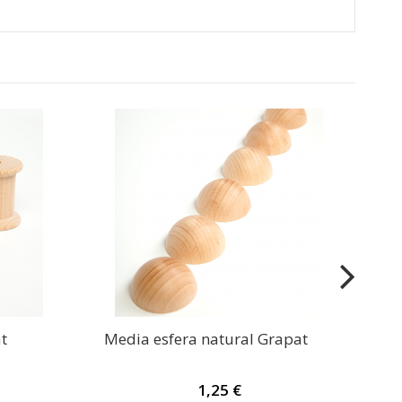
AG
t
Media esfera natural Grapat
1,25 €