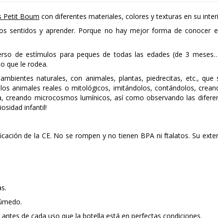
 Petit Boum
con diferentes materiales, colores y texturas en su interi
ar los sentidos y aprender. Porque no hay mejor forma de conocer
erso de estímulos para peques de todas las edades (de 3 meses… ¡a
lo que le rodea.
mbientes naturales, con animales, plantas, piedrecitas, etc., que 
los animales reales o mitológicos, imitándolos, contándolos, crean
lla, creando microcosmos lumínicos, así como observando las difer
osidad infantil!
cación de la CE. No se rompen y no tienen BPA ni ftalatos. Su exter
s.
húmedo.
antes de cada uso que la botella está en perfectas condiciones.