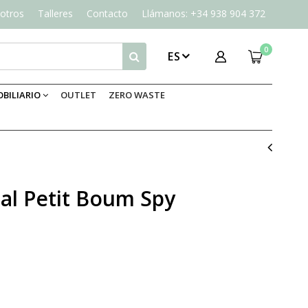
otros
Talleres
Contacto
Llámanos: +34 938 904 372
0
ES
BILIARIO
OUTLET
ZERO WASTE
ial Petit Boum Spy