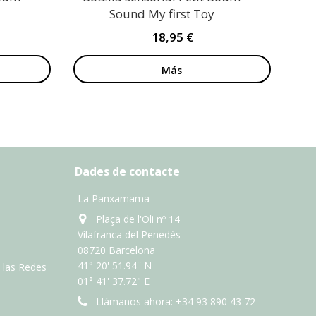
Sound My first Toy
18,95 €
Más
Dades de contacte
La Panxamama
Plaça de l'Oli nº 14
Vilafranca del Penedès
08720 Barcelona
41° 20' 51.94'' N
n las Redes
01° 41' 37.72" E
Llámanos ahora:
+34 93 890 43 72