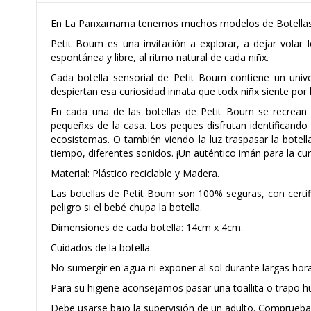
En
La Panxamama tenemos muchos modelos de Botellas
Petit Boum es una invitación a explorar, a dejar vol
espontánea y libre, al ritmo natural de cada niñx.
Cada botella sensorial de Petit Boum contiene un univ
despiertan esa curiosidad innata que todx niñx siente por 
En cada una de las botellas de Petit Boum se recrean a
pequeñxs de la casa. Los peques disfrutan identificando 
ecosistemas. O también viendo la luz traspasar la bote
tiempo, diferentes sonidos. ¡Un auténtico imán para la curi
Material: Plástico reciclable y Madera.
Las botellas de Petit Boum son 100% seguras, con certifi
peligro si el bebé chupa la botella.
Dimensiones de cada botella: 14cm x 4cm.
Cuidados de la botella:
No sumergir en agua ni exponer al sol durante largas hora
Para su higiene aconsejamos pasar una toallita o trapo 
Debe usarse bajo la supervisión de un adulto. Comprueba 