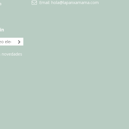
Email:
hola@lapanxamama.com
a
ín
as novedades