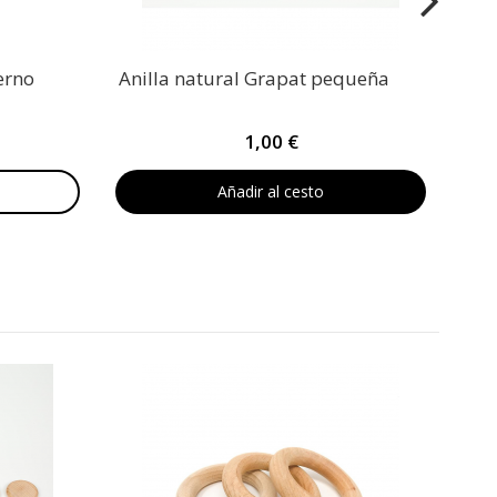
erno
Anilla natural Grapat pequeña
1,00 €
Añadir al cesto
Now