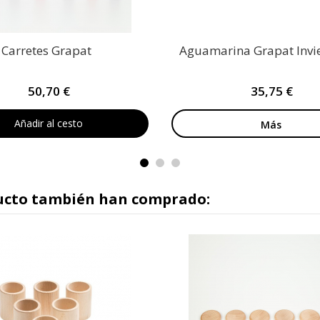
 Carretes Grapat
Aguamarina Grapat Invi
50,70 €
35,75 €
Añadir al cesto
Más
ducto también han comprado: