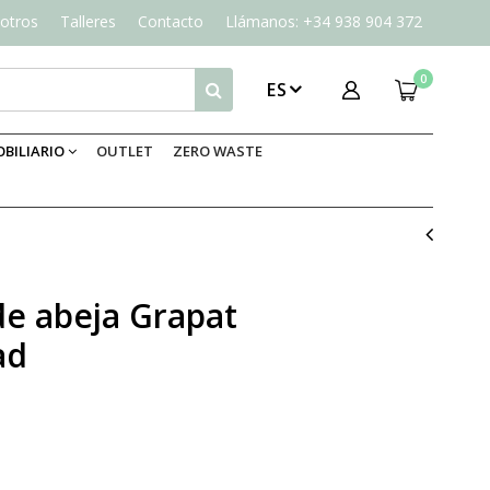
otros
Talleres
Contacto
Llámanos: +34 938 904 372
0
ES
BILIARIO
OUTLET
ZERO WASTE
de abeja Grapat
ad