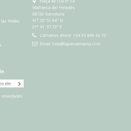
Plaça de l'Oli nº 14
Vilafranca del Penedès
08720 Barcelona
41° 20' 51.94'' N
n las Redes
01° 41' 37.72" E
Llámanos ahora:
+34 93 890 43 72
Email:
hola@lapanxamama.com
a
ín
as novedades