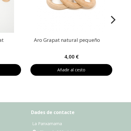
at
Aro Grapat natural pequeño
4,00 €
Añadir al cesto
Dades de contacte
La Panxamama