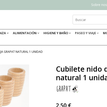
Sobre nos
ANZA
ALIMENTACIÓN
HIGIENE Y BAÑO
PASEO Y VIAJE
MO
EJA GRAPAT NATURAL 1 UNIDAD
Cubilete nido 
natural 1 unid
2,50 €