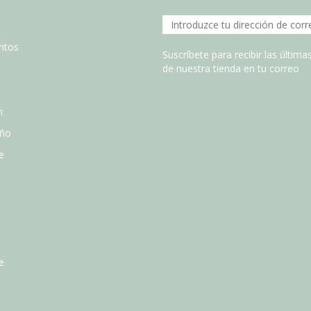
entos
Suscríbete para recibir las últim
de nuestra tienda en tu correo
n
año
e
e