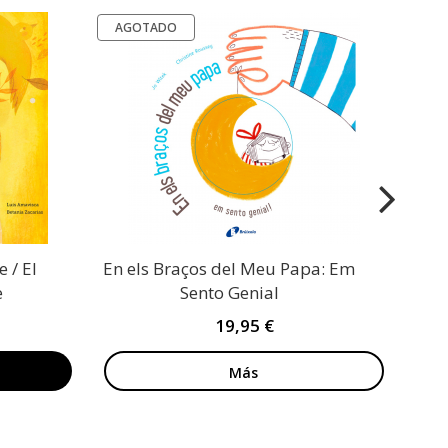
AGOTADO
AG
 / El
En els Braços del Meu Papa: Em
e
Sento Genial
19,95 €
Más