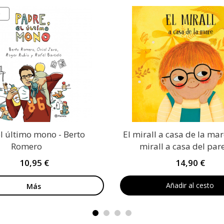
O
el último mono - Berto
El mirall a casa de la mare
Romero
mirall a casa del par
10,95 €
14,90 €
Añadir al cesto
Más