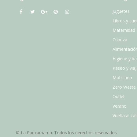
Juguetes
Libros y cu
Maternidad
Crianza
Alimentació
Higiene y b
Paseo y viaj
Mobiliario
Zero Waste
Outlet
Verano
Vuelta al col
© La Panxamama. Todos los derechos reservados.