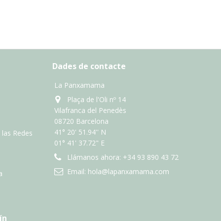
Dades de contacte
La Panxamama
Plaça de l'Oli nº 14
Vilafranca del Penedès
08720 Barcelona
41° 20' 51.94'' N
n las Redes
01° 41' 37.72" E
Llámanos ahora:
+34 93 890 43 72
Email:
hola@lapanxamama.com
a
ín