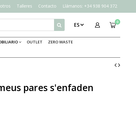
otros
Talleres
Contacto
Llámanos: +34 938 904 372
0
ES
BILIARIO
OUTLET
ZERO WASTE
 meus pares s'enfaden