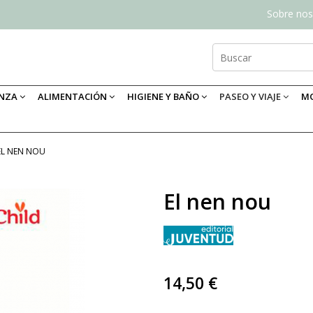
Sobre nos
ANZA
ALIMENTACIÓN
HIGIENE Y BAÑO
PASEO Y VIAJE
MO
EL NEN NOU
El nen nou
14,50 €