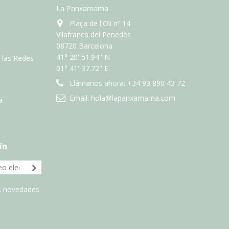
La Panxamama
Plaça de l'Oli nº 14
Vilafranca del Penedès
08720 Barcelona
41° 20' 51.94'' N
n las Redes
01° 41' 37.72" E
Llámanos ahora:
+34 93 890 43 72
Email:
hola@lapanxamama.com
a
ín
as novedades