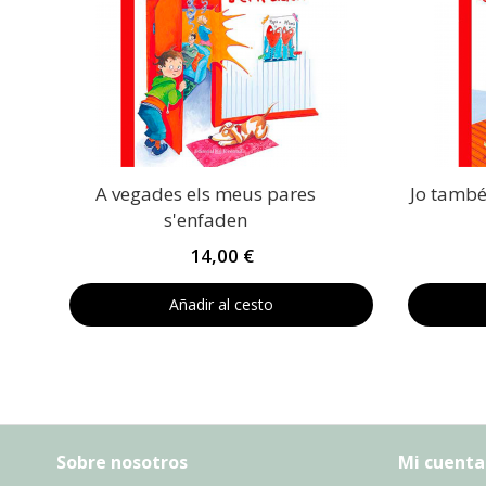
A vegades els meus pares
Jo també
s'enfaden
14,00 €
Añadir al cesto
Sobre nosotros
Mi cuenta