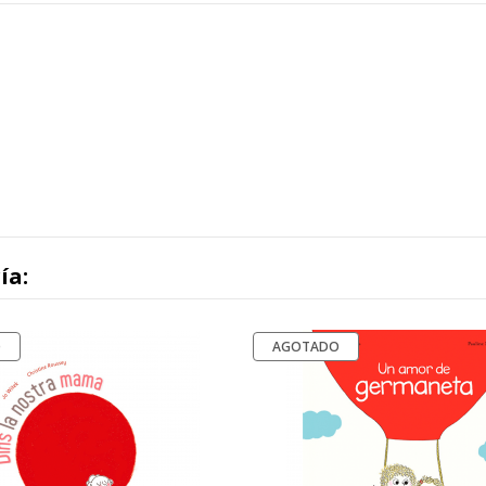
ía:
O
AGOTADO