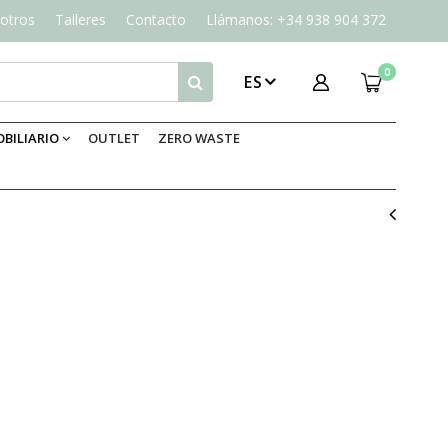
otros
Talleres
Contacto
Llámanos: +34 938 904 372
0
ES
BILIARIO
OUTLET
ZERO WASTE