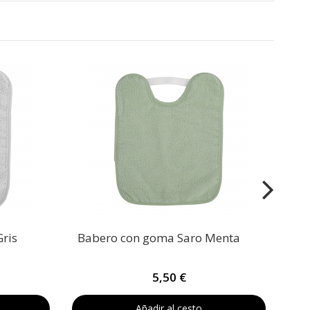
Bab
ris
Babero con goma Saro Menta
5,50 €
Añadir al cesto