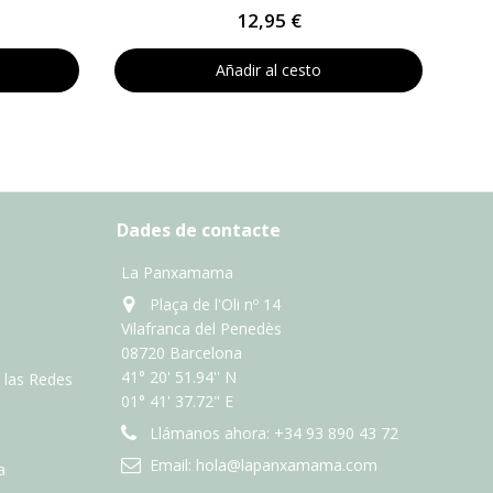
12,95 €
Añadir al cesto
Dades de contacte
La Panxamama
Plaça de l'Oli nº 14
Vilafranca del Penedès
08720 Barcelona
41° 20' 51.94'' N
n las Redes
01° 41' 37.72" E
Llámanos ahora:
+34 93 890 43 72
Email:
hola@lapanxamama.com
a