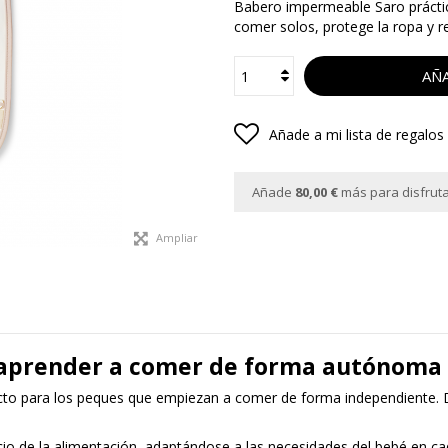
Babero impermeable Saro práctico
comer solos, protege la ropa y 
AÑA
Añade a mi lista de regalos
Añade
80,00 €
más para disfrutar
Ampliar
 aprender a comer de forma autónoma
to para los peques que empiezan a comer de forma independiente. 
nicio de la alimentación, adaptándose a las necesidades del bebé en c