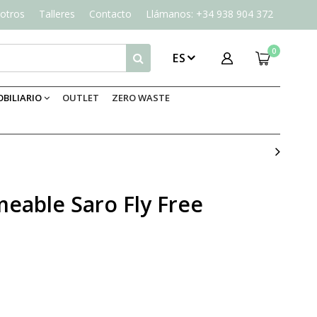
otros
Talleres
Contacto
Llámanos: +34 938 904 372
0
ES
BILIARIO
OUTLET
ZERO WASTE
eable Saro Fly Free