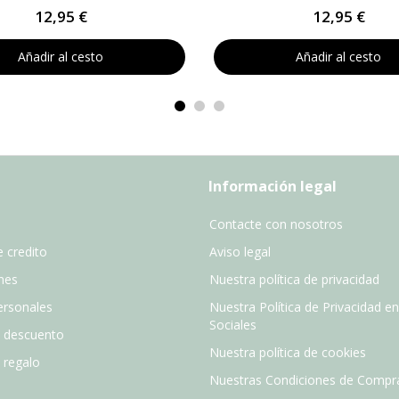
12,95 €
12,95 €
Añadir al cesto
Añadir al cesto
Información legal
Contacte con nosotros
 credito
Aviso legal
nes
Nuestra política de privacidad
ersonales
Nuestra Política de Privacidad e
Sociales
e descuento
Nuestra política de cookies
e regalo
Nuestras Condiciones de Compr