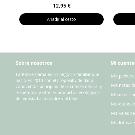
12,95 €
Añadir al cesto
Sobre nosotros
Mi cuenta
La Panxamama es un negocio familiar que
Mis pedidos
nació en 2013 con el propósito de dar a
Mis notas de
conocer los principios de la crianza natural y
respetuosa y ofrecer productos ecológicos
Mis direccio
de igualdad a la madre y al bebé
Mis datos p
Mis vales d
Mis listas d