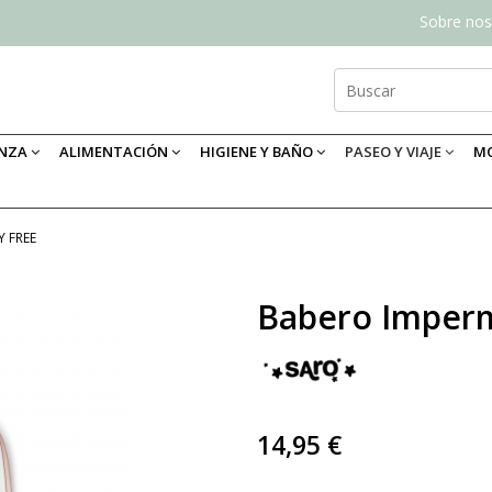
Sobre nos
ANZA
ALIMENTACIÓN
HIGIENE Y BAÑO
PASEO Y VIAJE
MO
Y FREE
Babero Imperm
14,95 €