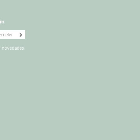
ín
as novedades