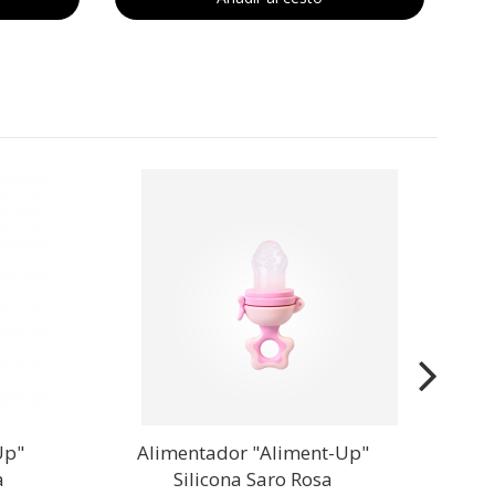
Bab
Up"
Alimentador "Aliment-Up"
a
Silicona Saro Rosa