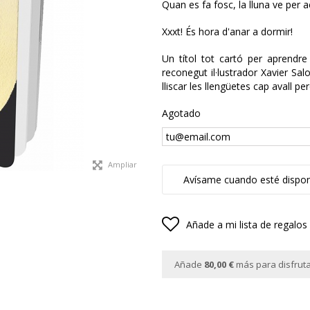
Quan es fa fosc, la lluna ve per
Xxxt! És hora d'anar a dormir!
Un títol tot cartó per aprendre 
reconegut il·lustrador Xavier Salo
lliscar les llengüetes cap avall pe
Agotado
Ampliar
Avísame cuando esté dispon
Añade a mi lista de regalos
Añade
80,00 €
más para disfrutar