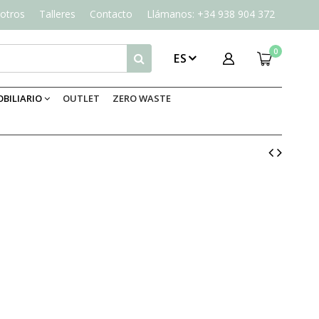
otros
Talleres
Contacto
Llámanos: +34 938 904 372
0
ES
BILIARIO
OUTLET
ZERO WASTE