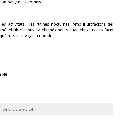
 acompanyar els somnis.
les activitats i les rutines nocturnes. Amb il·lustracions del
mó, el llibre captivarà els més petits quan els seus dits facin
rquè tots se'n vagin a dormir.
ible
 de Envío gratuito!