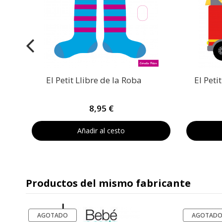
El Petit Llibre de la Roba
El Peti
8,95 €
Añadir al cesto
Productos del mismo fabricante
AGOTADO
-20%
AGOTAD