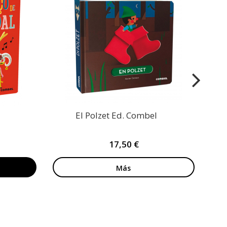
El
El Polzet Ed. Combel
17,50 €
Más