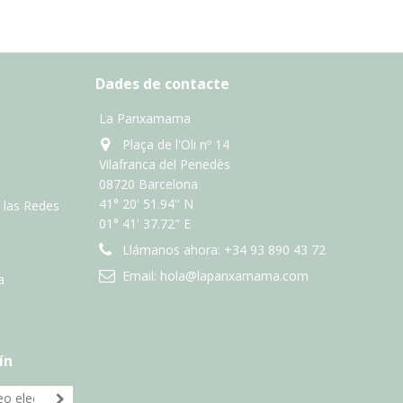
Dades de contacte
La Panxamama
Plaça de l'Oli nº 14
Vilafranca del Penedès
08720 Barcelona
41° 20' 51.94'' N
n las Redes
01° 41' 37.72" E
Llámanos ahora:
+34 93 890 43 72
Email:
hola@lapanxamama.com
a
ín