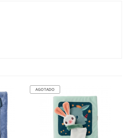
AGOTADO
L