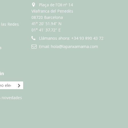
Plaça de l'Oli nº 14
Vilafranca del Penedès
08720 Barcelona
41° 20' 51.94'' N
n las Redes
01° 41' 37.72" E
Llámanos ahora:
+34 93 890 43 72
Email:
hola@lapanxamama.com
a
ín
as novedades