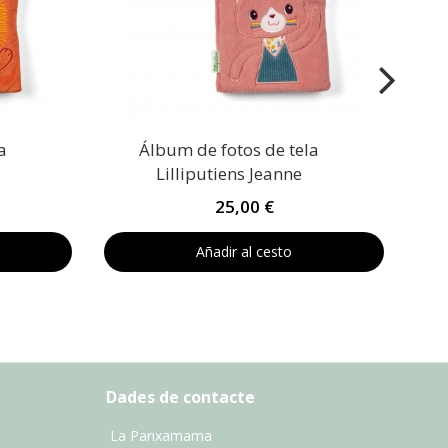
a
Álbum de fotos de tela
Lilliputiens Jeanne
25,00 €
Añadir al cesto
Dades de contacte
La Panxamama