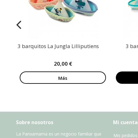
3 barquitos La Jungla Lilliputiens
3 bar
20,00 €
Más
Sobre nosotros
Mi cuenta
La Panxamama es un negocio familiar que
Mis pedidos