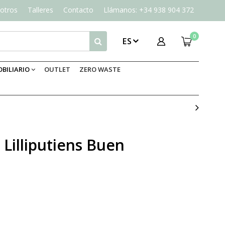
otros
Talleres
Contacto
Llámanos: +34 938 904 372
0
ES
BILIARIO
OUTLET
ZERO WASTE
 Lilliputiens Buen