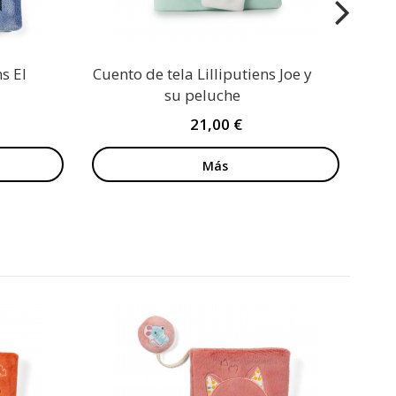
ns El
Cuento de tela Lilliputiens Joe y
su peluche
21,00 €
Más
Alic