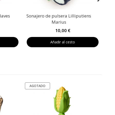
laves
Sonajero de pulsera Lilliputiens
Marius
10,00 €
Añadir al cesto
AGOTADO