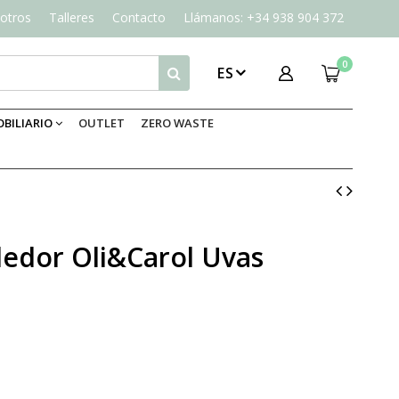
otros
Talleres
Contacto
Llámanos: +34 938 904 372
0
ES
BILIARIO
OUTLET
ZERO WASTE
edor Oli&Carol Uvas