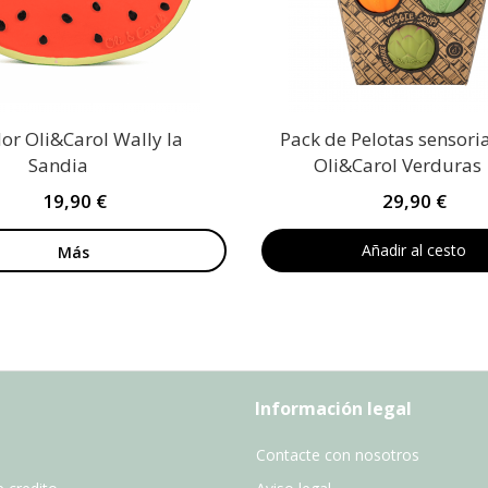
r Oli&Carol Wally la
Pack de Pelotas sensori
Sandia
Oli&Carol Verduras
19,90 €
29,90 €
Añadir al cesto
Más
Información legal
Contacte con nosotros