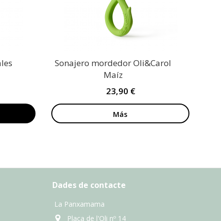
ales
Sonajero mordedor Oli&Carol
Maíz
23,90 €
Más
Dades de contacte
La Panxamama
Plaça de l'Oli nº 14