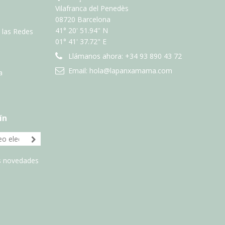
Vilafranca del Penedès
08720 Barcelona
41° 20' 51.94'' N
n las Redes
01° 41' 37.72" E
Llámanos ahora:
+34 93 890 43 72
Email:
hola@lapanxamama.com
a
ín
as novedades