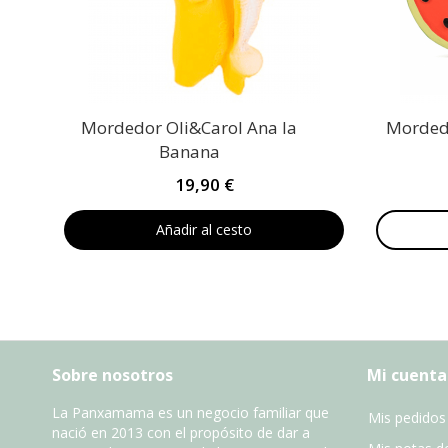
Mordedor Oli&Carol Ana la
Mordedo
Banana
19,90 €
Añadir al cesto
Sobre nosotros
Mi cuenta
La Panxamama es un negocio familiar que
Mis pedidos
nació en 2013 con el propósito de dar a