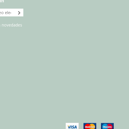
ín
as novedades