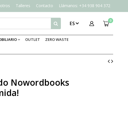
otros
Talleres
Contacto
Llámanos: +34 938 904 372
0
ES
BILIARIO
OUTLET
ZERO WASTE
ado Nowordbooks
mida!