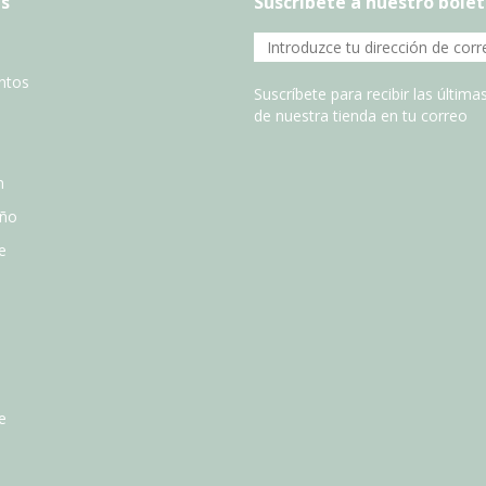
s
Suscríbete a nuestro bolet
entos
Suscríbete para recibir las últim
de nuestra tienda en tu correo
n
año
e
e