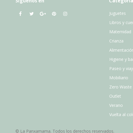
Síguenos en
Categoría
Juguetes
Libros y cu
Maternidad
Crianza
Alimentació
Higiene y b
Paseo y viaj
Mobiliario
Zero Waste
Outlet
Verano
Vuelta al col
© La Panxamama. Todos los derechos reservados.