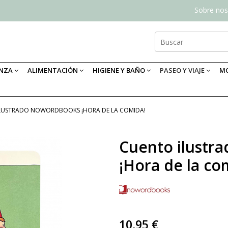
Sobre nos
ANZA
ALIMENTACIÓN
HIGIENE Y BAÑO
PASEO Y VIAJE
MO
LUSTRADO NOWORDBOOKS ¡HORA DE LA COMIDA!
Cuento ilustr
¡Hora de la co
10,95 €