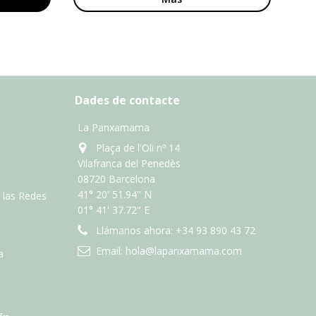
Dades de contacte
La Panxamama
Plaça de l'Oli nº 14
Vilafranca del Penedès
08720 Barcelona
41° 20' 51.94'' N
n las Redes
01° 41' 37.72" E
Llámanos ahora:
+34 93 890 43 72
Email:
hola@lapanxamama.com
a