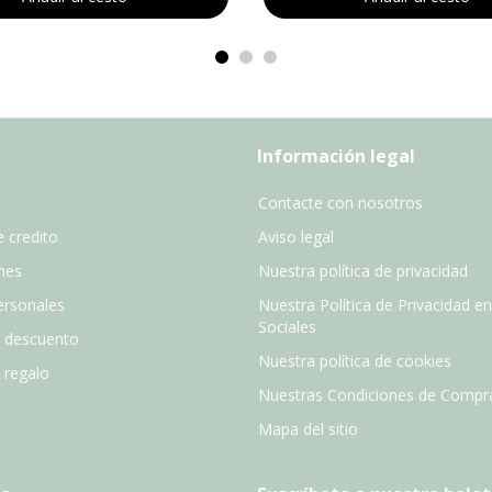
Información legal
Contacte con nosotros
 credito
Aviso legal
nes
Nuestra política de privacidad
ersonales
Nuestra Política de Privacidad e
Sociales
e descuento
Nuestra política de cookies
e regalo
Nuestras Condiciones de Compr
Mapa del sitio