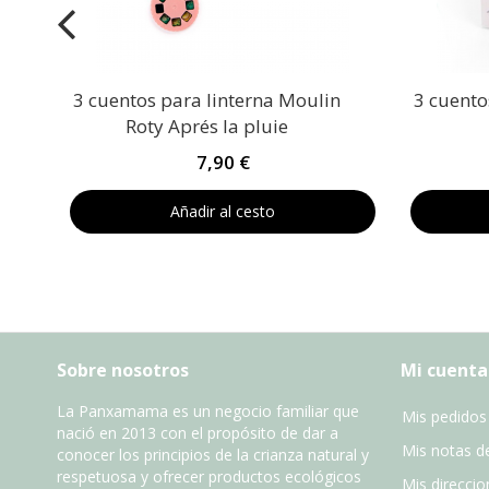
3 cuentos para linterna Moulin
3 cuento
Roty Aprés la pluie
7,90 €
Añadir al cesto
Sobre nosotros
Mi cuenta
La Panxamama es un negocio familiar que
Mis pedidos
nació en 2013 con el propósito de dar a
Mis notas de
conocer los principios de la crianza natural y
respetuosa y ofrecer productos ecológicos
Mis direccio