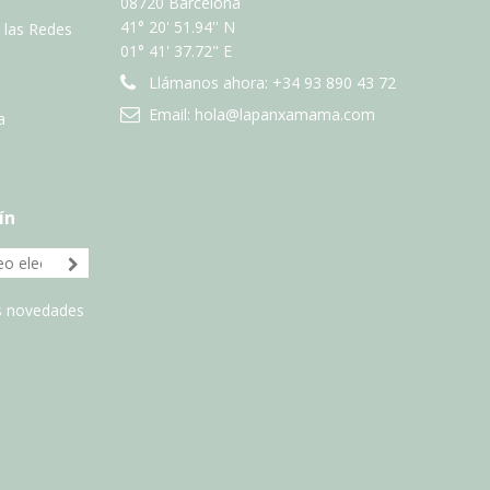
08720 Barcelona
41° 20' 51.94'' N
n las Redes
01° 41' 37.72" E
Llámanos ahora:
+34 93 890 43 72
Email:
hola@lapanxamama.com
a
ín
as novedades