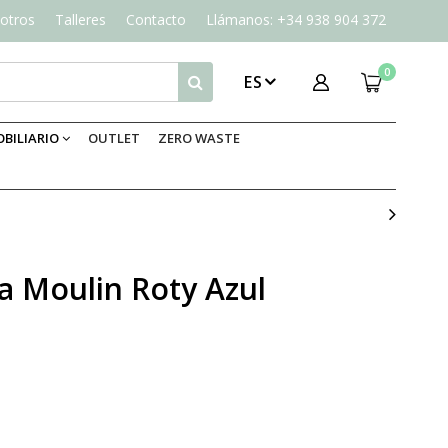
otros
Talleres
Contacto
Llámanos: +34 938 904 372
0
ES
BILIARIO
OUTLET
ZERO WASTE
la Moulin Roty Azul