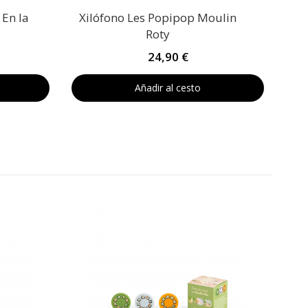
 En la
Xilófono Les Popipop Moulin
Roty
24,90 €
Añadir al cesto
3 c