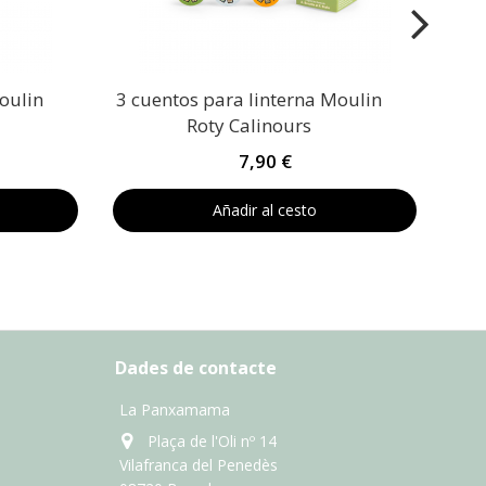
oulin
3 cuentos para linterna Moulin
Roty Calinours
7,90 €
Añadir al cesto
Dades de contacte
La Panxamama
Plaça de l'Oli nº 14
Vilafranca del Penedès