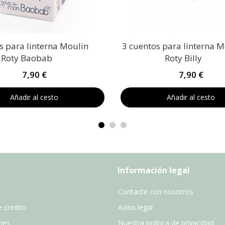
s para linterna Moulin
3 cuentos para linterna M
Roty Baobab
Roty Billy
7,90 €
7,90 €
Añadir al cesto
Añadir al cesto
Información legal
Contacte con nosotros
 credito
Aviso legal
nes
Nuestra política de privacidad