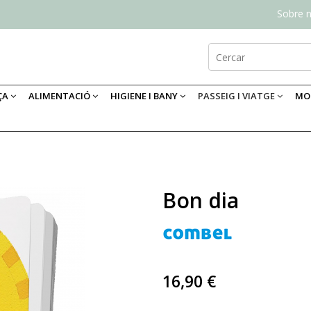
Sobre n
ÇA
ALIMENTACIÓ
HIGIENE I BANY
PASSEIG I VIATGE
MOB
Bon dia
16,90 €