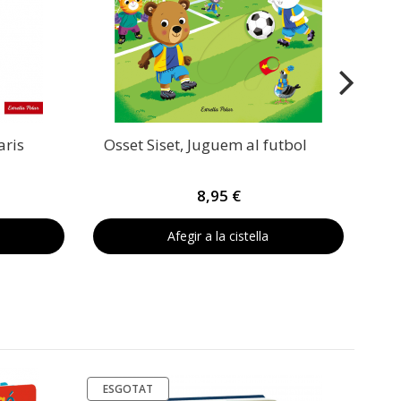
aris
Osset Siset, Juguem al futbol
8,95 €
Afegir a la cistella
ESGOTAT