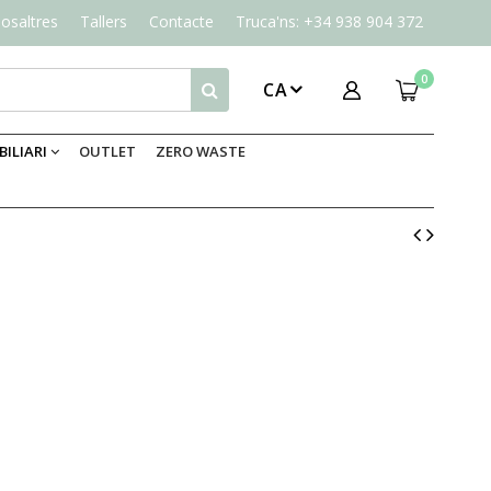
osaltres
Tallers
Contacte
Truca'ns: +34 938 904 372
0
CA
ILIARI
OUTLET
ZERO WASTE