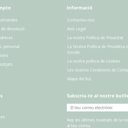
ompte
Informació
comandes
Contacteu-nos
 de devolució
Avís Legal
adreces
La nostra Política de Privacitat
o. personal
La Nostra Política de Privadesa 
Socials
pons
La nostra política de cookies
sitjats
Les nostres Condicions de Comp
Mapa del lloc
s
Subscriu-te al nostre butll
tes
Rep les últimes novetats de la no
al teu correu