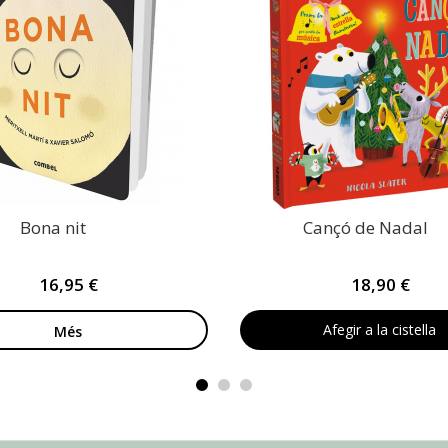
Bona nit
Cançó de Nadal
16,95 €
18,90 €
Afegir a la cistella
Més