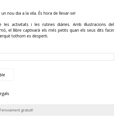
 un nou dia a la vila. És hora de llevar-se!
les activitats i les rutines diàries. Amb il·lustracions del
mó, el llibre captivarà els més petits quan els seus dits facin
perquè tothom es desperti.
ble
regals
'enviament gratuït!