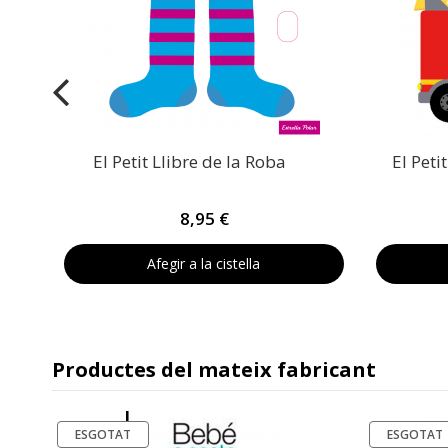
El Petit Llibre de la Roba
El Peti
8,95 €
Afegir a la cistella
Productes del mateix fabricant
ESGOTAT
-20%
ESGOTAT