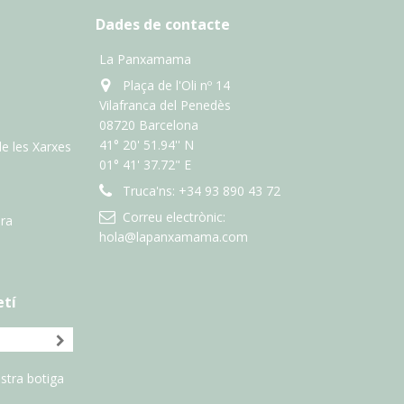
Dades de contacte
La Panxamama
Plaça de l'Oli nº 14
Vilafranca del Penedès
08720 Barcelona
41° 20' 51.94'' N
de les Xarxes
01° 41' 37.72" E
Truca'ns:
+34 93 890 43 72
Correu electrònic:
ra
hola@lapanxamama.com
etí
stra botiga