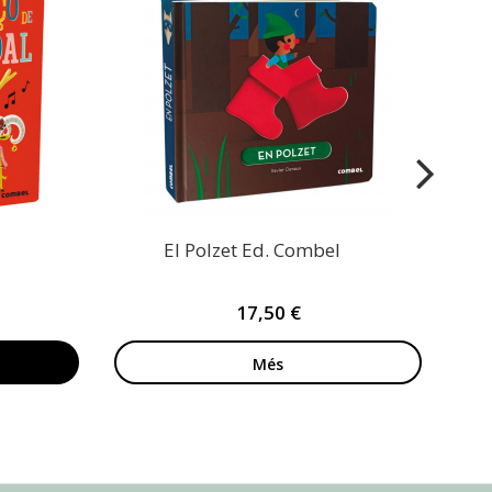
El
El Polzet Ed. Combel
17,50 €
Més