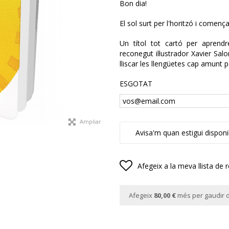
Bon dia!
El sol surt per l'horitzó i comença
Un títol tot cartó per aprendre 
reconegut il·lustrador Xavier Salo
lliscar les llengüetes cap amunt 
ESGOTAT
Ampliar
Avisa'm quan estigui disponi
Afegeix a la meva llista de 
Afegeix
80,00 €
més per gaudir d