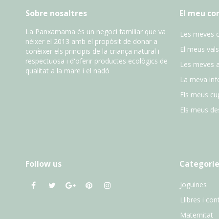
Sobre nosaltres
El meu c
La Panxamama és un negoci familiar que va
Les meves 
nèixer el 2013 amb el propòsit de donar a
El meus vals
conèixer els principis de la criança natural i
respectuosa i d'oferir productes ecològics de
Les meves 
qualitat a la mare i el nadó
La meva inf
Els meus cu
Els meus des
Follow us
Categorie
Joguines
Llibres i con
Maternitat