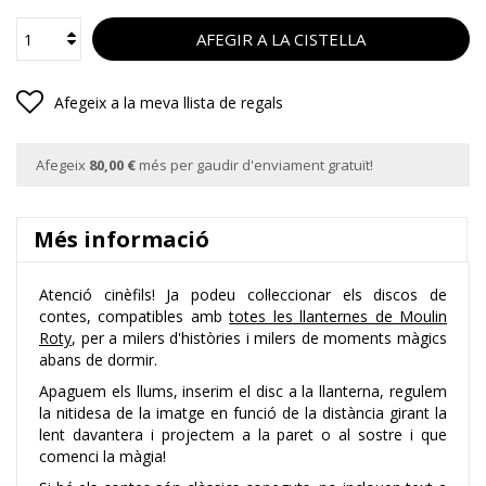
AFEGIR A LA CISTELLA
Afegeix a la meva llista de regals
Afegeix
80,00 €
més per gaudir d'enviament gratuït!
Més informació
Atenció cinèfils! Ja podeu col·leccionar els discos de
contes, compatibles amb
totes les llanternes de Moulin
Roty
, per a milers d'històries i milers de moments màgics
abans de dormir.
Apaguem els llums, inserim el disc a la llanterna, regulem
la nitidesa de la imatge en funció de la distància girant la
lent davantera i projectem a la paret o al sostre i que
comenci la màgia!