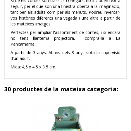
Si bé els contes són clàssics coneguts, no inclouen text a
seguir, per el que són una finestra oberta a la imaginació,
tant per als adults com per als menuts. Podreu inventar-
vos històries diferents una vegada i una altra a partir de
les mateixes imatges.
Perfectes per ampliar l'assortiment de contes, i si encara
no tens llanterna projectora,
compra-la a La
Panxamama
.
A partir de 3 anys. Abans dels 3 anys sota la supervisió
d'un adult.
Mida: 4,5 x 4,5 x 3,5 cm.
30 productes de la mateixa categoria: