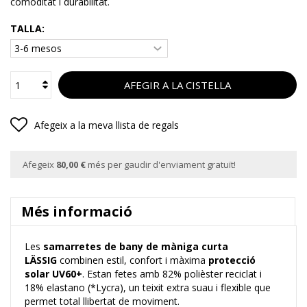
comoditat i durabilitat.
TALLA:
AFEGIR A LA CISTELLA
Afegeix a la meva llista de regals
Afegeix
80,00 €
més per gaudir d'enviament gratuït!
Més informació
Les
samarretes de bany de màniga curta
LÄSSIG
combinen
estil, confort i màxima
protecció
solar UV60+
. Estan fetes amb
82% polièster reciclat i
18% elastano (*Lycra)
, un teixit extra suau i flexible que
permet total llibertat de moviment.