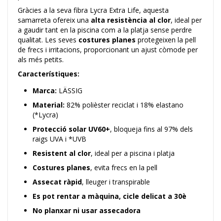
Gràcies a la seva
fibra Lycra Extra Life
, aquesta
samarreta ofereix una
alta resistència al clor
, ideal per
a gaudir tant en la piscina com a la platja sense perdre
qualitat. Les seves
costures planes
protegeixen la pell
de frecs i irritacions, proporcionant un ajust còmode per
als més petits.
Característiques:
Marca:
LÄSSIG
Material:
82% polièster reciclat i 18% elastano
(*Lycra)
Protecció solar UV60+
, bloqueja fins al 97% dels
raigs UVA i *UVB
Resistent al clor
, ideal per a piscina i platja
Costures planes
, evita frecs en la pell
Assecat ràpid
, lleuger i transpirable
Es pot rentar a màquina, cicle delicat a 30è
No planxar ni usar assecadora