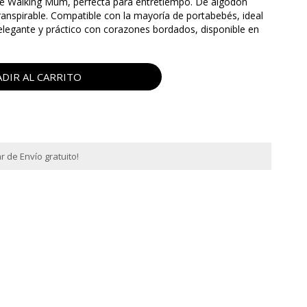
de Walking Mum, perfecta para entretiempo. De algodón
 transpirable. Compatible con la mayoría de portabebés, ideal
elegante y práctico con corazones bordados, disponible en
DIR AL CARRITO
 de Envío gratuito!