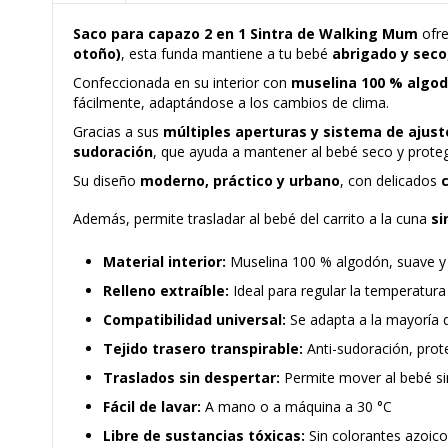
Saco para capazo 2 en 1
Sintra de Walking Mum
ofre
otoño)
, esta funda mantiene a tu bebé
abrigado y seco
Confeccionada en su interior con
muselina 100 % algo
fácilmente, adaptándose a los cambios de clima.
Gracias a sus
múltiples aperturas y sistema de ajust
sudoración
, que ayuda a mantener al bebé seco y protege
Su diseño
moderno, práctico y urbano
, con delicados
Además, permite trasladar al bebé del carrito a la cuna
si
Material interior:
Muselina 100 % algodón, suave y 
Relleno extraíble:
Ideal para regular la temperatur
Compatibilidad universal:
Se adapta a la mayoría 
Tejido trasero transpirable:
Anti-sudoración, prot
Traslados sin despertar:
Permite mover al bebé si
Fácil de lavar:
A mano o a máquina a 30 °C
Libre de sustancias tóxicas:
Sin colorantes azoico