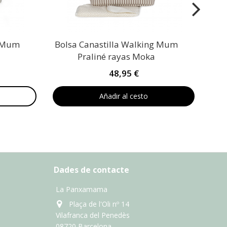
g Mum
Bolsa Canastilla Walking Mum
a
Praliné rayas Moka
48,95 €
Añadir al cesto
Dades de contacte
La Panxamama
Plaça de l'Oli nº 14
Vilafranca del Penedès
08720 Barcelona