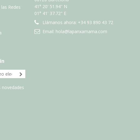
41° 20' 51.94'' N
n las Redes
01° 41' 37.72" E
Llámanos ahora:
+34 93 890 43 72
Email:
hola@lapanxamama.com
a
ín
as novedades