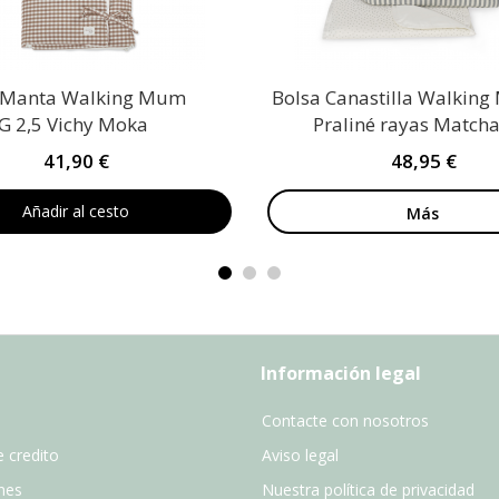
o Manta Walking Mum
Bolsa Canastilla Walkin
G 2,5 Vichy Moka
Praliné rayas Match
41,90 €
48,95 €
Añadir al cesto
Más
Información legal
Contacte con nosotros
 credito
Aviso legal
nes
Nuestra política de privacidad