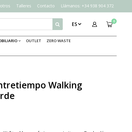
otros
Talleres
Contacto
Llámanos: +34 938 904 372
0
ES
BILIARIO
OUTLET
ZERO WASTE
ntretiempo Walking
erde