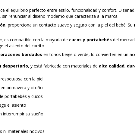
ce el equilibrio perfecto entre estilo, funcionalidad y confort. Diseñ
, sin renunciar al diseño moderno que caracteriza a la marca.
dón
, proporciona un contacto suave y seguro con la piel del bebé. Su
e
, es compatible con la mayoría de
cucos y portabebés
del mercado
 el asiento del carrito.
corazones bordados
en tonos beige o verde, lo convierten en un acce
n despertarlo
, y está fabricada con materiales de
alta calidad, du
respetuosa con la piel
a en primavera y otoño
de portabebés y cucos
ege el asiento
n interrumpir su sueño
s ni materiales nocivos