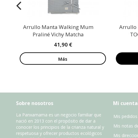
Arrullo Manta Walking Mum
Arrull
Praliné Vichy Matcha
TO
41,90 €
Más
Sobre nosotros
Mi cuenta
La Panxamama es un negocio familiar que
Mis pedidos
nació en 2013 con el propósito de dar a
Mis notas de
conocer los principios de la crianza natural y
respetuosa y ofrecer productos ecológicos
Mis direccio