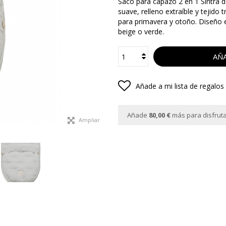
Saco para capazo 2 en 1 Sintra 
suave, relleno extraíble y tejido
para primavera y otoño. Diseño 
beige o verde.
AÑA
Añade a mi lista de regalos
Añade
80,00 €
más para disfrutar
Ampliar