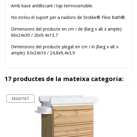
Amb base antilliscant i tap termosensible.
No inclou el suport per a nadons de Stokke® Flexi Bath®.
Dimensions del producte en cm / de (llarg x alt x ample):
66x24x30 / 26x9,4x13,7
Dimensions del producte plegat en cm / in (llarg x alt x
ample): 63x24x10 / 24,8x9,4x3,9
17 productes de la mateixa categoria:
ESGOTAT