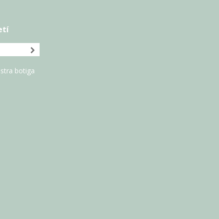
etí
stra botiga