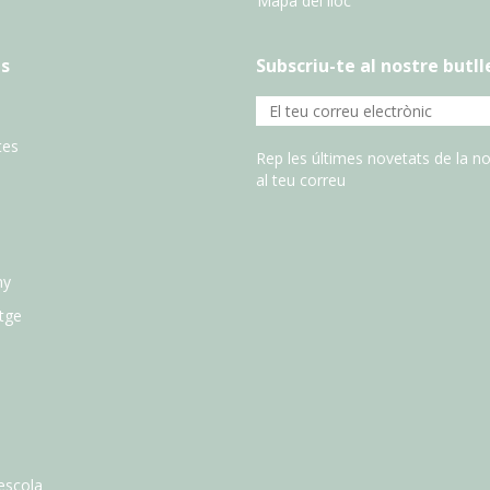
Mapa del lloc
s
Subscriu-te al nostre butll
tes
Rep les últimes novetats de la no
al teu correu
ny
atge
escola