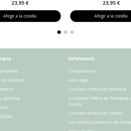
23,95 €
23,95 €
Afegir a la cistella
Afegir a la cistella
ompte
Informació
comandes
Contacteu-nos
 de devolució
Avís Legal
adreces
La nostra Política de Privacitat
o. personal
La Nostra Política de Privadesa 
Socials
pons
La nostra política de cookies
sitjats
Les nostres Condicions de Comp