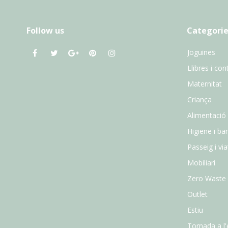
Follow us
Categorie
Joguines
Llibres i con
Maternitat
Criança
Alimentació
Higiene i ba
Passeig i vi
Mobiliari
Zero Waste
Outlet
Estiu
Tornada a l'