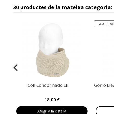
30 productes de la mateixa categoria:
VEURE TAL
-30%
e
Coll Cóndor nadó Lli
Gorro Lie
18,00 €
Afegir a la cistella