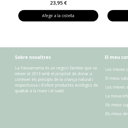
23,95 €
Afegir a la cistella
Sobre nosaltres
El meu c
La Panxamama és un negoci familiar que va
Les meves 
nèixer el 2013 amb el propòsit de donar a
El meus vals
conèixer els principis de la criança natural i
respectuosa i d'oferir productes ecològics de
Les meves 
qualitat a la mare i el nadó
La meva inf
Els meus cu
Els meus des