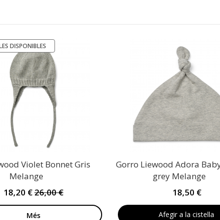
LES DISPONIBLES
wood Violet Bonnet Gris
Gorro Liewood Adora Baby
Melange
grey Melange
18,20 €
26,00 €
18,50 €
Afegir a la cistella
Més