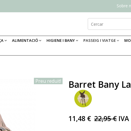
Sobre n
ÇA
ALIMENTACIÓ
HIGIENE I BANY
PASSEIG I VIATGE
MOB
Preu reduït!
Barret Bany La
11,48 €
22,95 €
IVA 