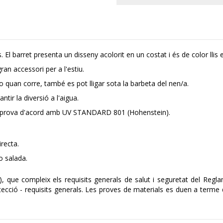
 El barret presenta un disseny acolorit en un costat i és de color llis en
ran accessori per a l'estiu.
o quan corre, també es pot lligar sota la barbeta del nen/a.
ntir la diversió a l'aigua.
es prova d'acord amb UV STANDARD 801 (Hohenstein).
irecta.
o salada.
), que compleix els requisits generals de salut i seguretat del Reg
tecció - requisits generals. Les proves de materials es duen a term