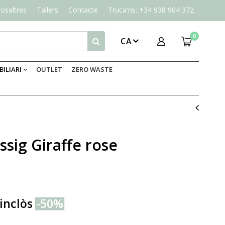
osaltres
Tallers
Contacte
Truca'ns: +34 938 904 372
0
CA
ILIARI
OUTLET
ZERO WASTE
ssig Giraffe rose
inclòs
-50%