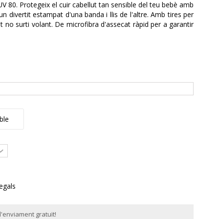
V 80. Protegeix el cuir cabellut tan sensible del teu bebè amb
 divertit estampat d'una banda i llis de l'altre. Amb tires per
ret no surti volant. De microfibra d'assecat ràpid per a garantir
ble
regals
'enviament gratuït!