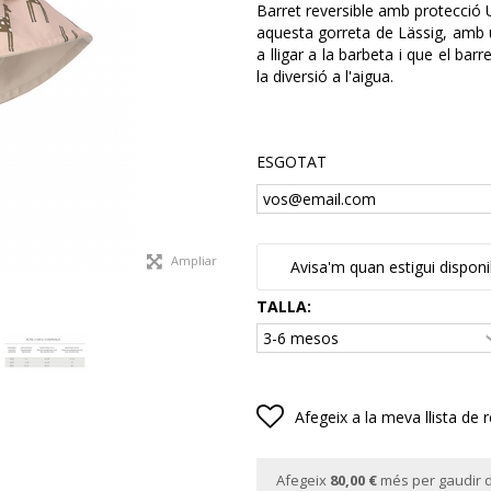
Barret reversible amb protecció U
aquesta gorreta de Lässig, amb un
a lligar a la barbeta i que el bar
la diversió a l'aigua.
ESGOTAT
Ampliar
Avisa'm quan estigui disponi
TALLA:
Afegeix a la meva llista de 
Afegeix
80,00 €
més per gaudir d